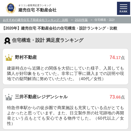
オリコン顧客満足度ランキング
建売住宅 不動産会社
おすすめの建売住宅 不動産会社ランキング・比較
2020年版
住宅構造・設計
【2020年】建売住宅 不動産会社の住宅構造・設計ランキング・比較
住宅構造・設計 満足度ランキング
野村不動産
74
.17
点
建築時点から近隣との関係を大切にしていた様子、入居しても
隣人が好印象をもっていた。非常に丁寧に購入までの説明や現
地での疑問解消に努めていただいた。（40代／女性）
三井不動産レジデンシャル
73
.66
点
特急停車駅からの徒歩圏で商業施設も充実している点がとても
よかったと思っています。また、日立製作所の社宅跡地の再開
発という点もとても安心できる物件でした。（60代以上／女
性）