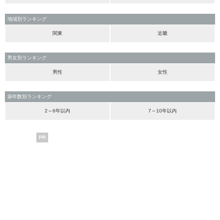
地域別ランキング
関東
近畿
男女別ランキング
男性
女性
築年数別ランキング
2～6年以内
7～10年以内
PR