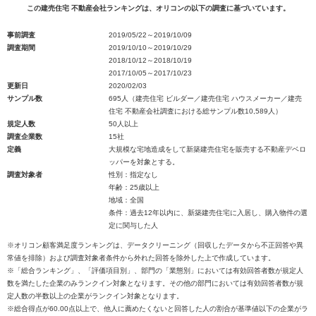
この建売住宅 不動産会社ランキングは、オリコンの以下の調査に基づいています。
事前調査
2019/05/22～2019/10/09
調査期間
2019/10/10～2019/10/29
2018/10/12～2018/10/19
2017/10/05～2017/10/23
更新日
2020/02/03
サンプル数
695人（建売住宅 ビルダー／建売住宅 ハウスメーカー／建売
住宅 不動産会社調査における総サンプル数10,589人）
規定人数
50人以上
調査企業数
15社
定義
大規模な宅地造成をして新築建売住宅を販売する不動産デベロ
ッパーを対象とする。
調査対象者
性別：指定なし
年齢：25歳以上
地域：全国
条件：過去12年以内に、新築建売住宅に入居し、購入物件の選
定に関与した人
※オリコン顧客満足度ランキングは、データクリーニング（回収したデータから不正回答や異
常値を排除）および調査対象者条件から外れた回答を除外した上で作成しています。
※「総合ランキング」、「評価項目別」、部門の「業態別」においては有効回答者数が規定人
数を満たした企業のみランクイン対象となります。その他の部門においては有効回答者数が規
定人数の半数以上の企業がランクイン対象となります。
※総合得点が60.00点以上で、他人に薦めたくないと回答した人の割合が基準値以下の企業がラ