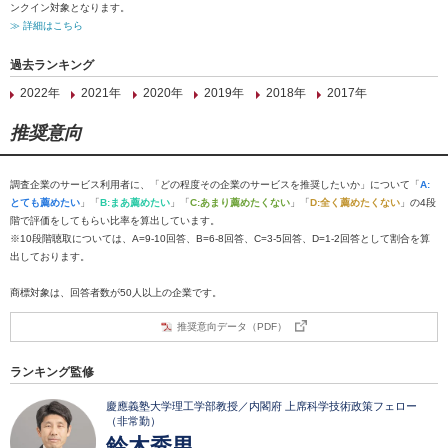
ンクイン対象となります。
≫ 詳細はこちら
過去ランキング
2022年
2021年
2020年
2019年
2018年
2017年
推奨意向
調査企業のサービス利用者に、「どの程度その企業のサービスを推奨したいか」について「
A:
とても薦めたい
」「
B:まあ薦めたい
」「
C:あまり薦めたくない
」「
D:全く薦めたくない
」の4段
階で評価をしてもらい比率を算出しています。
※10段階聴取については、A=9-10回答、B=6-8回答、C=3-5回答、D=1-2回答として割合を算
出しております。
商標対象は、回答者数が50人以上の企業です。
推奨意向データ（PDF）
ランキング監修
慶應義塾大学理工学部教授／内閣府 上席科学技術政策フェロー
（非常勤）
鈴木秀男