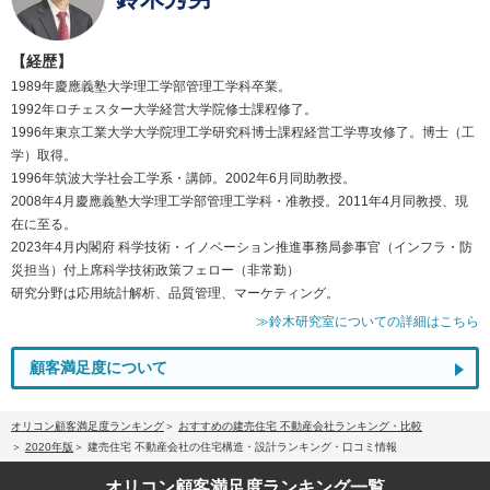
【経歴】
1989年慶應義塾大学理工学部管理工学科卒業。
1992年ロチェスター大学経営大学院修士課程修了。
1996年東京工業大学大学院理工学研究科博士課程経営工学専攻修了。博士（工
学）取得。
1996年筑波大学社会工学系・講師。2002年6月同助教授。
2008年4月慶應義塾大学理工学部管理工学科・准教授。2011年4月同教授、現
在に至る。
2023年4月内閣府 科学技術・イノベーション推進事務局参事官（インフラ・防
災担当）付上席科学技術政策フェロー（非常勤）
研究分野は応用統計解析、品質管理、マーケティング。
≫鈴木研究室についての詳細はこちら
顧客満足度について
オリコン顧客満足度ランキング
おすすめの建売住宅 不動産会社ランキング・比較
2020年版
建売住宅 不動産会社の住宅構造・設計ランキング・口コミ情報
オリコン顧客満足度
ランキング一覧