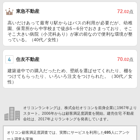
東急不動産
72
.02
点
高いだけあって最寄り駅からはバスの利用が必要だが、幼稚
園、保育所から中学校まで徒歩5～6分でおさまっており、そこ
そこ大きい病院（小児科あり）が家の前なので便利な環境が整
っている。（40代／女性）
住友不動産
70
.02
点
建築途中での購入だったため、壁紙を選ばせてくれたり、棚を
つけてもらったり、いろいろ注文をつけられた。（30代／女
性）
オリコンランキングは、株式会社オリコンを前身企業に1967年より
スタート。2006年からは顧客満足度調査を開始。建売住宅 不動産
会社は、2017年よりランキングを発表しています。
オリコン顧客満足度調査では、実際にサービスを利用した
695
人にアンケ
ート調査を実施。