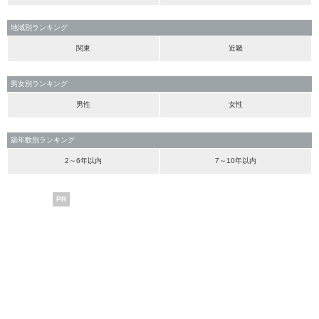
地域別ランキング
関東
近畿
男女別ランキング
男性
女性
築年数別ランキング
2～6年以内
7～10年以内
PR