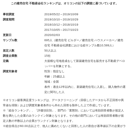
この建売住宅 不動産会社ランキングは、オリコンの以下の調査に基づいています。
事前調査
2019/05/22～2019/10/09
調査期間
2019/10/10～2019/10/29
2018/10/12～2018/10/19
2017/10/05～2017/10/23
更新日
2020/02/03
サンプル数
695人（建売住宅 ビルダー／建売住宅 ハウスメーカー／建売
住宅 不動産会社調査における総サンプル数10,589人）
規定人数
50人以上
調査企業数
15社
定義
大規模な宅地造成をして新築建売住宅を販売する不動産デベロ
ッパーを対象とする。
調査対象者
性別：指定なし
年齢：25歳以上
地域：全国
条件：過去12年以内に、新築建売住宅に入居し、購入物件の選
定に関与した人
※オリコン顧客満足度ランキングは、データクリーニング（回収したデータから不正回答や異
常値を排除）および調査対象者条件から外れた回答を除外した上で作成しています。
※「総合ランキング」、「評価項目別」、部門の「業態別」においては有効回答者数が規定人
数を満たした企業のみランクイン対象となります。その他の部門においては有効回答者数が規
定人数の半数以上の企業がランクイン対象となります。
※総合得点が60.00点以上で、他人に薦めたくないと回答した人の割合が基準値以下の企業がラ