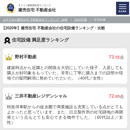
オリコン顧客満足度ランキング
建売住宅 不動産会社
おすすめの建売住宅 不動産会社ランキング・比較
2020年版
住宅設備
【2020年】建売住宅 不動産会社の住宅設備ランキング・比較
住宅設備 満足度ランキング
野村不動産
73
.55
点
建築時点から近隣との関係を大切にしていた様子、入居しても
隣人が好印象をもっていた。非常に丁寧に購入までの説明や現
地での疑問解消に努めていただいた。（40代／女性）
三井不動産レジデンシャル
72
.89
点
特急停車駅からの徒歩圏で商業施設も充実している点がとても
よかったと思っています。また、日立製作所の社宅跡地の再開
発という点もとても安心できる物件でした。（60代以上／女
性）