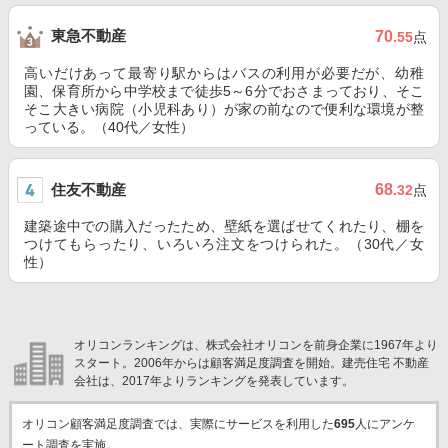
東急不動産
70
.55
点
高いだけあって最寄り駅からはバスの利用が必要だが、幼稚
園、保育所から中学校まで徒歩5～6分でおさまっており、そこ
そこ大きい病院（小児科あり）が家の前なので便利な環境が整
っている。（40代／女性）
住友不動産
68
.32
点
建築途中での購入だったため、壁紙を選ばせてくれたり、棚を
つけてもらったり、いろいろ注文をつけられた。（30代／女
性）
オリコンランキングは、株式会社オリコンを前身企業に1967年より
スタート。2006年からは顧客満足度調査を開始。建売住宅 不動産
会社は、2017年よりランキングを発表しています。
オリコン顧客満足度調査では、実際にサービスを利用した
695
人にアンケ
ート調査を実施。