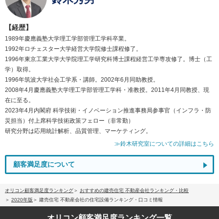
【経歴】
1989年慶應義塾大学理工学部管理工学科卒業。
1992年ロチェスター大学経営大学院修士課程修了。
1996年東京工業大学大学院理工学研究科博士課程経営工学専攻修了。博士（工
学）取得。
1996年筑波大学社会工学系・講師。2002年6月同助教授。
2008年4月慶應義塾大学理工学部管理工学科・准教授。2011年4月同教授、現
在に至る。
2023年4月内閣府 科学技術・イノベーション推進事務局参事官（インフラ・防
災担当）付上席科学技術政策フェロー（非常勤）
研究分野は応用統計解析、品質管理、マーケティング。
≫鈴木研究室についての詳細はこちら
顧客満足度について
オリコン顧客満足度ランキング
おすすめの建売住宅 不動産会社ランキング・比較
2020年版
建売住宅 不動産会社の住宅設備ランキング・口コミ情報
オリコン顧客満足度
ランキング一覧