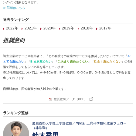
ンクイン対象となります。
≫ 詳細はこちら
過去ランキング
2022年
2021年
2020年
2019年
2018年
2017年
推奨意向
調査企業のサービス利用者に、「どの程度その企業のサービスを推奨したいか」について「
A:
とても薦めたい
」「
B:まあ薦めたい
」「
C:あまり薦めたくない
」「
D:全く薦めたくない
」の4段
階で評価をしてもらい比率を算出しています。
※10段階聴取については、A=9-10回答、B=6-8回答、C=3-5回答、D=1-2回答として割合を算
出しております。
商標対象は、回答者数が50人以上の企業です。
推奨意向データ（PDF）
ランキング監修
慶應義塾大学理工学部教授／内閣府 上席科学技術政策フェロー
（非常勤）
鈴木秀男