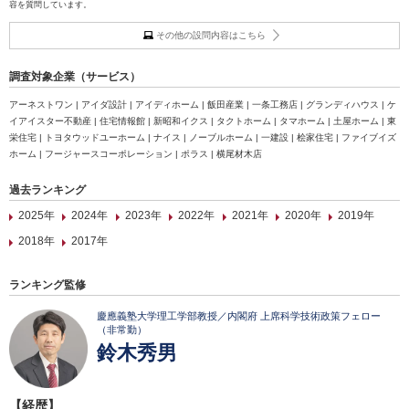
容を質問しています。
その他の設問内容はこちら
調査対象企業（サービス）
アーネストワン | アイダ設計 | アイディホーム | 飯田産業 | 一条工務店 | グランディハウス | ケ
イアイスター不動産 | 住宅情報館 | 新昭和イクス | タクトホーム | タマホーム | 土屋ホーム | 東
栄住宅 | トヨタウッドユーホーム | ナイス | ノーブルホーム | 一建設 | 桧家住宅 | ファイブイズ
ホーム | フージャースコーポレーション | ポラス | 横尾材木店
過去ランキング
2025年
2024年
2023年
2022年
2021年
2020年
2019年
2018年
2017年
ランキング監修
慶應義塾大学理工学部教授／内閣府 上席科学技術政策フェロー
（非常勤）
鈴木秀男
【経歴】