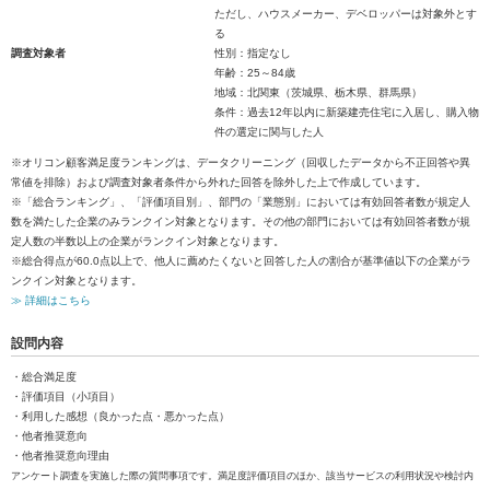
ただし、ハウスメーカー、デベロッパーは対象外とす
る
調査対象者
性別：指定なし
年齢：25～84歳
地域：北関東（茨城県、栃木県、群馬県）
条件：過去12年以内に新築建売住宅に入居し、購入物
件の選定に関与した人
※オリコン顧客満足度ランキングは、データクリーニング（回収したデータから不正回答や異
常値を排除）および調査対象者条件から外れた回答を除外した上で作成しています。
※「総合ランキング」、「評価項目別」、部門の「業態別」においては有効回答者数が規定人
数を満たした企業のみランクイン対象となります。その他の部門においては有効回答者数が規
定人数の半数以上の企業がランクイン対象となります。
※総合得点が60.0点以上で、他人に薦めたくないと回答した人の割合が基準値以下の企業がラ
ンクイン対象となります。
≫ 詳細はこちら
設問内容
・総合満足度
・評価項目（小項目）
・利用した感想（良かった点・悪かった点）
・他者推奨意向
・他者推奨意向理由
アンケート調査を実施した際の質問事項です。満足度評価項目のほか、該当サービスの利用状況や検討内