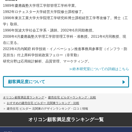
1989年慶應義塾大学理工学部管理工学科卒業。
1992年ロチェスター大学経営大学院修士課程修了。
1996年東京工業大学大学院理工学研究科博士課程経営工学専攻修了。博士（工
学）取得。
1996年筑波大学社会工学系・講師。2002年6月同助教授。
2008年4月慶應義塾大学理工学部管理工学科・准教授。2011年4月同教授、現
在に至る。
2023年4月内閣府 科学技術・イノベーション推進事務局参事官（インフラ・防
災担当）付上席科学技術政策フェロー（非常勤）
研究分野は応用統計解析、品質管理、マーケティング。
≫鈴木研究室についての詳細はこちら
顧客満足度について
オリコン顧客満足度ランキング
建売住宅 ビルダーランキング・比較
おすすめの建売住宅 ビルダー 北関東ランキング・比較
建売住宅 ビルダー 北関東のデザインランキング・口コミ情報
オリコン顧客満足度
ランキング一覧