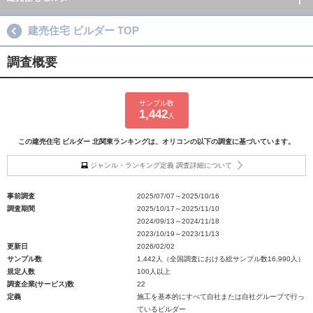
建売住宅 ビルダー TOP
調査概要
サンプル数
1,442
人
この建売住宅 ビルダー 北関東ランキングは、オリコンの以下の調査に基づいています。
ジャンル・ランキング定義 調査詳細について
事前調査
2025/07/07～2025/10/16
調査期間
2025/10/17～2025/11/10
2024/09/13～2024/11/18
2023/10/19～2023/11/13
更新日
2026/02/02
サンプル数
1,442人（全国調査における総サンプル数16,990人）
規定人数
100人以上
調査企業(サービス)数
22
定義
施工を基本的にすべて自社または自社グループで行っ
ているビルダー