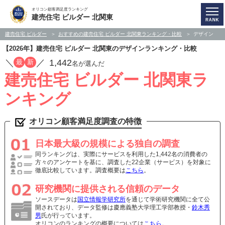
オリコン顧客満足度ランキング
建売住宅 ビルダー 北関東
建売住宅 ビルダー
おすすめの建売住宅 ビルダー 北関東ランキング・比較
デザイン
【2026年】建売住宅 ビルダー 北関東のデザインランキング・比較
／
／
1,442
最
新
名が選んだ
建売住宅 ビルダー 北関東ラ
ンキング
オリコン顧客満足度調査の特徴
日本最大級の規模による独自の調査
同ランキングは、実際にサービスを利用した1,442名の消費者の
方々のアンケートを基に、調査した22企業（サービス）を対象に
徹底比較しています。調査概要は
こちら
。
研究機関に提供される信頼のデータ
ソースデータは
国立情報学研究所
を通じて学術研究機関に全て公
開されており、データ監修は慶應義塾大学理工学部教授・
鈴木秀
男
氏が行っています。
オリコンのランキングの概要については
こちら
。