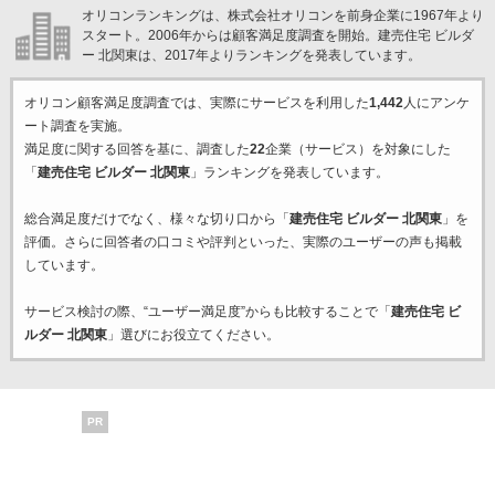
オリコンランキングは、株式会社オリコンを前身企業に1967年より
スタート。2006年からは顧客満足度調査を開始。建売住宅 ビルダ
ー 北関東は、2017年よりランキングを発表しています。
オリコン顧客満足度調査では、実際にサービスを利用した
1,442
人にアンケ
ート調査を実施。
満足度に関する回答を基に、調査した
22
企業（サービス）を対象にした
「
建売住宅 ビルダー 北関東
」ランキングを発表しています。
総合満足度だけでなく、様々な切り口から「
建売住宅 ビルダー 北関東
」を
評価。さらに回答者の口コミや評判といった、実際のユーザーの声も掲載
しています。
サービス検討の際、“ユーザー満足度”からも比較することで「
建売住宅 ビ
ルダー 北関東
」選びにお役立てください。
PR