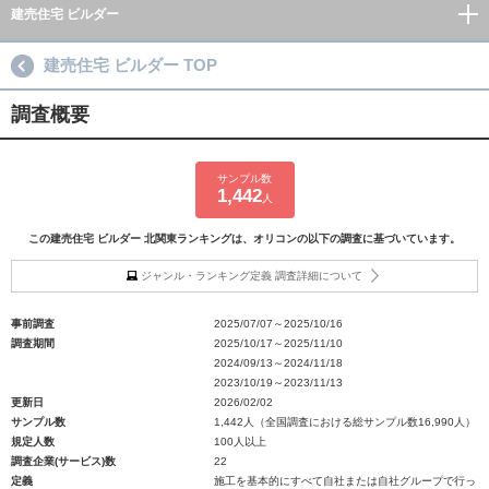
建売住宅 ビルダー
建売住宅 ビルダー TOP
調査概要
サンプル数
1,442
人
この建売住宅 ビルダー 北関東ランキングは、オリコンの以下の調査に基づいています。
ジャンル・ランキング定義 調査詳細について
事前調査
2025/07/07～2025/10/16
調査期間
2025/10/17～2025/11/10
2024/09/13～2024/11/18
2023/10/19～2023/11/13
更新日
2026/02/02
サンプル数
1,442人（全国調査における総サンプル数16,990人）
規定人数
100人以上
調査企業(サービス)数
22
定義
施工を基本的にすべて自社または自社グループで行っ