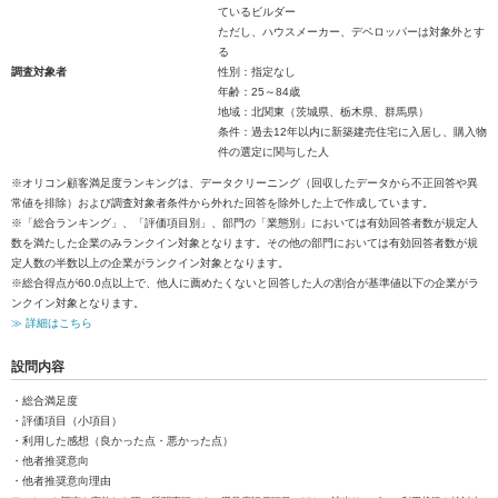
ているビルダー
ただし、ハウスメーカー、デベロッパーは対象外とす
る
調査対象者
性別：指定なし
年齢：25～84歳
地域：北関東（茨城県、栃木県、群馬県）
条件：過去12年以内に新築建売住宅に入居し、購入物
件の選定に関与した人
※オリコン顧客満足度ランキングは、データクリーニング（回収したデータから不正回答や異
常値を排除）および調査対象者条件から外れた回答を除外した上で作成しています。
※「総合ランキング」、「評価項目別」、部門の「業態別」においては有効回答者数が規定人
数を満たした企業のみランクイン対象となります。その他の部門においては有効回答者数が規
定人数の半数以上の企業がランクイン対象となります。
※総合得点が60.0点以上で、他人に薦めたくないと回答した人の割合が基準値以下の企業がラ
ンクイン対象となります。
≫ 詳細はこちら
設問内容
・総合満足度
・評価項目（小項目）
・利用した感想（良かった点・悪かった点）
・他者推奨意向
・他者推奨意向理由