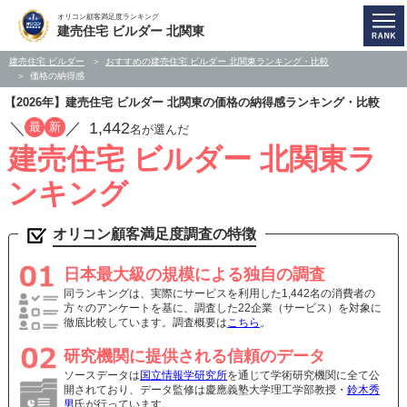
オリコン顧客満足度ランキング
建売住宅 ビルダー 北関東
建売住宅 ビルダー
おすすめの建売住宅 ビルダー 北関東ランキング・比較
価格の納得感
【2026年】建売住宅 ビルダー 北関東の価格の納得感ランキング・比較
／
／
1,442
最
新
名が選んだ
建売住宅 ビルダー 北関東ラ
ンキング
オリコン顧客満足度調査の特徴
日本最大級の規模による独自の調査
同ランキングは、実際にサービスを利用した1,442名の消費者の
方々のアンケートを基に、調査した22企業（サービス）を対象に
徹底比較しています。調査概要は
こちら
。
研究機関に提供される信頼のデータ
ソースデータは
国立情報学研究所
を通じて学術研究機関に全て公
開されており、データ監修は慶應義塾大学理工学部教授・
鈴木秀
男
氏が行っています。