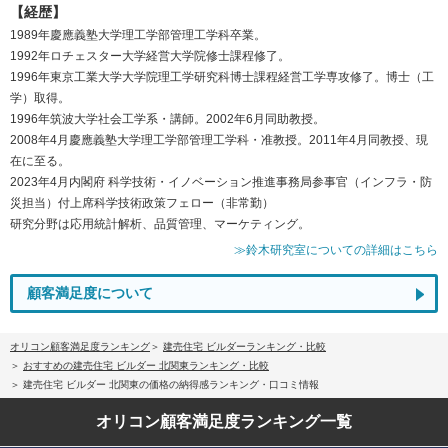
【経歴】
1989年慶應義塾大学理工学部管理工学科卒業。
1992年ロチェスター大学経営大学院修士課程修了。
1996年東京工業大学大学院理工学研究科博士課程経営工学専攻修了。博士（工
学）取得。
1996年筑波大学社会工学系・講師。2002年6月同助教授。
2008年4月慶應義塾大学理工学部管理工学科・准教授。2011年4月同教授、現
在に至る。
2023年4月内閣府 科学技術・イノベーション推進事務局参事官（インフラ・防
災担当）付上席科学技術政策フェロー（非常勤）
研究分野は応用統計解析、品質管理、マーケティング。
≫鈴木研究室についての詳細はこちら
顧客満足度について
オリコン顧客満足度ランキング
建売住宅 ビルダーランキング・比較
おすすめの建売住宅 ビルダー 北関東ランキング・比較
建売住宅 ビルダー 北関東の価格の納得感ランキング・口コミ情報
オリコン顧客満足度
ランキング一覧