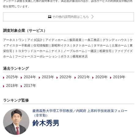
アンケート調査を実施した際の質問事項です。満足度評価項目のほか、該当サービスの利用状況や検討内
容を質問しています。
その他の設問内容はこちら
調査対象企業（サービス）
アーネストワン | アイダ設計 | アイディホーム | 飯田産業 | 一条工務店 | グランディハウス | ケ
イアイスター不動産 | 住宅情報館 | 新昭和イクス | タクトホーム | タマホーム | 土屋ホーム | 東
栄住宅 | トヨタウッドユーホーム | ナイス | ノーブルホーム | 一建設 | 桧家住宅 | ファイブイズ
ホーム | フージャースコーポレーション | ポラス | 横尾材木店
過去ランキング
2025年
2024年
2023年
2022年
2021年
2020年
2019年
2018年
2017年
ランキング監修
慶應義塾大学理工学部教授／内閣府 上席科学技術政策フェロー
（非常勤）
鈴木秀男