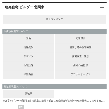
建売住宅 ビルダー 北関東
総合ランキング
評価項目別ランキング
立地
周辺環境
情報提供
引渡し時の住宅確認
デザイン
住宅構造・設計
住宅設備
価格の納得感
保証内容
アフターサービス
都道府県別ランキング
茨城県
※文字がグレーの部門は当社規定の条件を満たした企業が2社未満のため発表しておりません。
PR