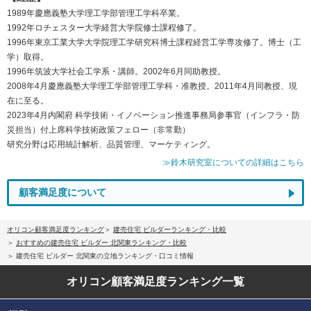
1989年慶應義塾大学理工学部管理工学科卒業。
1992年ロチェスター大学経営大学院修士課程修了。
1996年東京工業大学大学院理工学研究科博士課程経営工学専攻修了。博士（工
学）取得。
1996年筑波大学社会工学系・講師。2002年6月同助教授。
2008年4月慶應義塾大学理工学部管理工学科・准教授。2011年4月同教授、現
在に至る。
2023年4月内閣府 科学技術・イノベーション推進事務局参事官（インフラ・防
災担当）付上席科学技術政策フェロー（非常勤）
研究分野は応用統計解析、品質管理、マーケティング。
≫鈴木研究室についての詳細はこちら
顧客満足度について
オリコン顧客満足度ランキング
建売住宅 ビルダーランキング・比較
おすすめの建売住宅 ビルダー 北関東ランキング・比較
建売住宅 ビルダー 北関東の立地ランキング・口コミ情報
オリコン顧客満足度
ランキング一覧