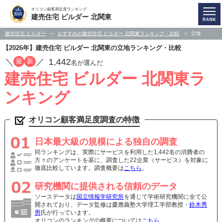
オリコン顧客満足度ランキング
建売住宅 ビルダー 北関東
建売住宅 ビルダー
おすすめの建売住宅 ビルダー 北関東ランキング・比較
立地
【2026年】建売住宅 ビルダー 北関東の立地ランキング・比較
／
／
1,442
最
新
名が選んだ
建売住宅 ビルダー 北関東ラ
ンキング
オリコン顧客満足度調査の特徴
日本最大級の規模による独自の調査
同ランキングは、実際にサービスを利用した1,442名の消費者の
方々のアンケートを基に、調査した22企業（サービス）を対象に
徹底比較しています。調査概要は
こちら
。
研究機関に提供される信頼のデータ
ソースデータは
国立情報学研究所
を通じて学術研究機関に全て公
開されており、データ監修は慶應義塾大学理工学部教授・
鈴木秀
男
氏が行っています。
オリコンのランキングの概要については
こちら
。