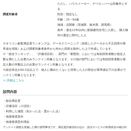
ただし、ハウスメーカー、デベロッパーは対象外とす
る
調査対象者
性別：指定なし
年齢：25～84歳
地域：北関東（茨城県、栃木県、群馬県）
条件：過去12年以内に新築建売住宅に入居し、購入物
件の選定に関与した人
※オリコン顧客満足度ランキングは、データクリーニング（回収したデータから不正回答や異
常値を排除）および調査対象者条件から外れた回答を除外した上で作成しています。
※「総合ランキング」、「評価項目別」、部門の「業態別」においては有効回答者数が規定人
数を満たした企業のみランクイン対象となります。その他の部門においては有効回答者数が規
定人数の半数以上の企業がランクイン対象となります。
※総合得点が60.0点以上で、他人に薦めたくないと回答した人の割合が基準値以下の企業がラ
ンクイン対象となります。
≫ 詳細はこちら
設問内容
・総合満足度
・評価項目（小項目）
・利用した感想（良かった点・悪かった点）
・他者推奨意向
・他者推奨意向理由
アンケート調査を実施した際の質問事項です。満足度評価項目のほか、該当サービスの利用状況や検討内