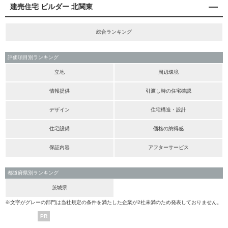
建売住宅 ビルダー 北関東
総合ランキング
評価項目別ランキング
立地
周辺環境
情報提供
引渡し時の住宅確認
デザイン
住宅構造・設計
住宅設備
価格の納得感
保証内容
アフターサービス
都道府県別ランキング
茨城県
※文字がグレーの部門は当社規定の条件を満たした企業が2社未満のため発表しておりません。
PR