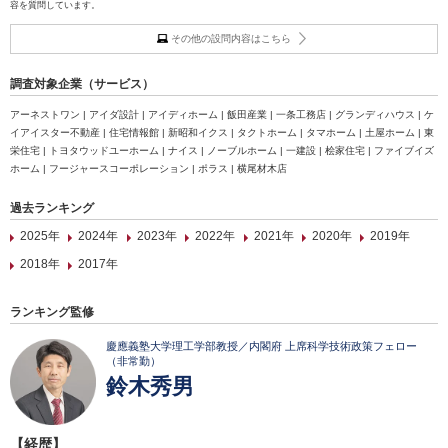
容を質問しています。
その他の設問内容はこちら
調査対象企業（サービス）
アーネストワン | アイダ設計 | アイディホーム | 飯田産業 | 一条工務店 | グランディハウス | ケ
イアイスター不動産 | 住宅情報館 | 新昭和イクス | タクトホーム | タマホーム | 土屋ホーム | 東
栄住宅 | トヨタウッドユーホーム | ナイス | ノーブルホーム | 一建設 | 桧家住宅 | ファイブイズ
ホーム | フージャースコーポレーション | ポラス | 横尾材木店
過去ランキング
2025年
2024年
2023年
2022年
2021年
2020年
2019年
2018年
2017年
ランキング監修
慶應義塾大学理工学部教授／内閣府 上席科学技術政策フェロー
（非常勤）
鈴木秀男
【経歴】