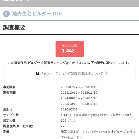
建売住宅 ビルダー TOP
調査概要
サンプル数
1,442
人
この建売住宅 ビルダー 北関東ランキングは、オリコンの以下の調査に基づいています。
ジャンル・ランキング定義 調査詳細について
事前調査
2025/07/07～2025/10/16
調査期間
2025/10/17～2025/11/10
2024/09/13～2024/11/18
2023/10/19～2023/11/13
更新日
2026/02/02
サンプル数
1,442人（全国調査における総サンプル数16,990人）
規定人数
100人以上
調査企業(サービス)数
22
定義
施工を基本的にすべて自社または自社グループで行っ
ているビルダー