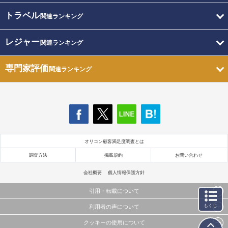
トラベル
関連ランキング
レジャー
関連ランキング
専門家評価
関連ランキング
オリコン顧客満足度調査とは
調査方法
掲載規約
お問い合わせ
会社概要
個人情報保護方針
引用・転載について
もくじ
利用者の声について
当サイトで公開されている情報（文字、写真、イラスト、画像データ等）及びこれらの配置・
編集および構造などについての著作権は株式会社oricon MEに帰属しております。
クッキーの使用について
当サイトに掲載している内容はすべてサービスの利用者が提出された見解・感想です。
これらの情報を権利者の許可なく無断転載・複製などの二次利用を行うことは固く禁じており