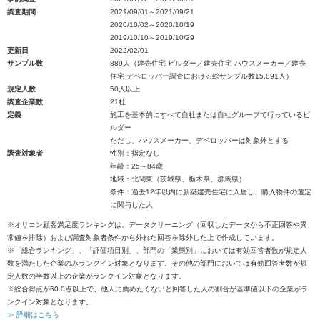
調査期間
2021/09/01～2021/09/21
2020/10/02～2020/10/19
2019/10/10～2019/10/29
更新日
2022/02/01
サンプル数
889人（建売住宅 ビルダー／建売住宅 ハウスメーカー／建売
住宅 デベロッパー調査における総サンプル数15,891人）
規定人数
50人以上
調査企業数
21社
定義
施工を基本的にすべて自社または自社グループで行っているビ
ルダー
ただし、ハウスメーカー、デベロッパーは対象外とする
調査対象者
性別：指定なし
年齢：25～84歳
地域：北関東（茨城県、栃木県、群馬県）
条件：過去12年以内に新築建売住宅に入居し、購入物件の選定
に関与した人
※オリコン顧客満足度ランキングは、データクリーニング（回収したデータから不正回答や異
常値を排除）および調査対象者条件から外れた回答を除外した上で作成しています。
※「総合ランキング」、「評価項目別」、部門の「業態別」においては有効回答者数が規定人
数を満たした企業のみランクイン対象となります。その他の部門においては有効回答者数が規
定人数の半数以上の企業がランクイン対象となります。
※総合得点が60.0点以上で、他人に薦めたくないと回答した人の割合が基準値以下の企業がラ
ンクイン対象となります。
≫ 詳細はこちら