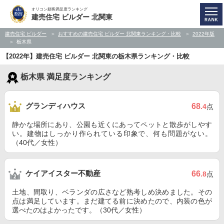
オリコン顧客満足度ランキング
建売住宅 ビルダー 北関東
建売住宅 ビルダー
おすすめの建売住宅 ビルダー 北関東ランキング・比較
2022年版
栃木県
【2022年】建売住宅 ビルダー 北関東の栃木県ランキング・比較
栃木県 満足度ランキング
グランディハウス
68
.4
点
静かな場所にあり、公園も近くにあってペットと散歩がしやす
い。建物はしっかり作られている印象で、何も問題がない。
（40代／女性）
ケイアイスター不動産
66
.8
点
土地、間取り、ベランダの広さなど熟考しめ決めました。その
点は満足しています。まだ建てる前に決めたので、内装の色が
選べたのはよかったです。（30代／女性）