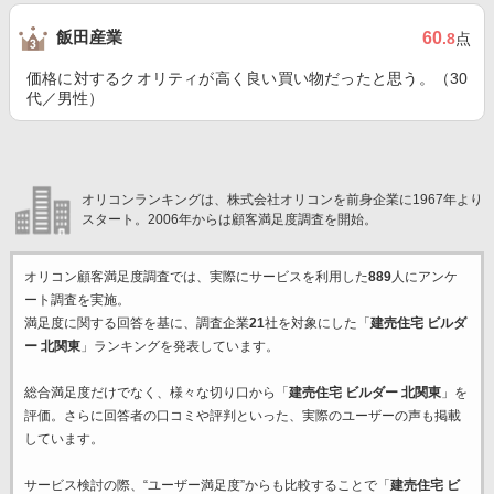
飯田産業
60
.8
点
価格に対するクオリティが高く良い買い物だったと思う。（30
代／男性）
オリコンランキングは、株式会社オリコンを前身企業に1967年より
スタート。2006年からは顧客満足度調査を開始。
オリコン顧客満足度調査では、実際にサービスを利用した
889
人にアンケ
ート調査を実施。
満足度に関する回答を基に、調査企業
21
社を対象にした「
建売住宅 ビルダ
ー 北関東
」ランキングを発表しています。
総合満足度だけでなく、様々な切り口から「
建売住宅 ビルダー 北関東
」を
評価。さらに回答者の口コミや評判といった、実際のユーザーの声も掲載
しています。
サービス検討の際、“ユーザー満足度”からも比較することで「
建売住宅 ビ