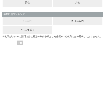
男性
女性
築年数別ランキング
1年以内
2～6年以内
7～10年以内
※文字がグレーの部門は当社規定の条件を満たした企業が2社未満のため発表しておりません。
PR