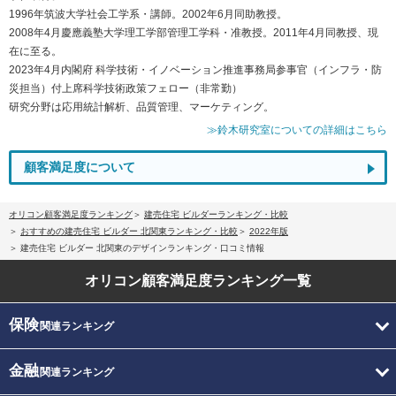
1996年筑波大学社会工学系・講師。2002年6月同助教授。
2008年4月慶應義塾大学理工学部管理工学科・准教授。2011年4月同教授、現
在に至る。
2023年4月内閣府 科学技術・イノベーション推進事務局参事官（インフラ・防
災担当）付上席科学技術政策フェロー（非常勤）
研究分野は応用統計解析、品質管理、マーケティング。
≫鈴木研究室についての詳細はこちら
顧客満足度について
オリコン顧客満足度ランキング
建売住宅 ビルダーランキング・比較
おすすめの建売住宅 ビルダー 北関東ランキング・比較
2022年版
建売住宅 ビルダー 北関東のデザインランキング・口コミ情報
オリコン顧客満足度
ランキング一覧
保険
関連ランキング
金融
関連ランキング