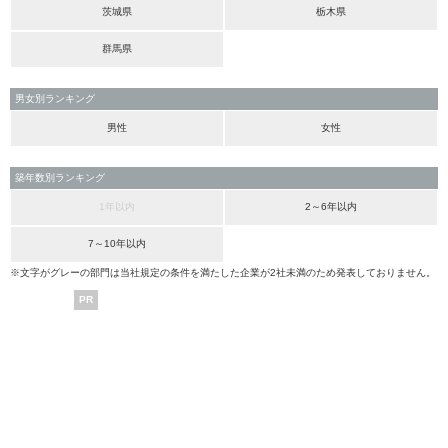
茨城県
栃木県
群馬県
男女別ランキング
男性
女性
築年数別ランキング
1年以内
2～6年以内
7～10年以内
※文字がグレーの部門は当社規定の条件を満たした企業が2社未満のため発表しておりません。
PR