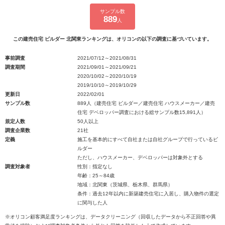
サンプル数
889
人
この建売住宅 ビルダー 北関東ランキングは、オリコンの以下の調査に基づいています。
事前調査
2021/07/12～2021/08/31
調査期間
2021/09/01～2021/09/21
2020/10/02～2020/10/19
2019/10/10～2019/10/29
更新日
2022/02/01
サンプル数
889人（建売住宅 ビルダー／建売住宅 ハウスメーカー／建売
住宅 デベロッパー調査における総サンプル数15,891人）
規定人数
50人以上
調査企業数
21社
定義
施工を基本的にすべて自社または自社グループで行っているビ
ルダー
ただし、ハウスメーカー、デベロッパーは対象外とする
調査対象者
性別：指定なし
年齢：25～84歳
地域：北関東（茨城県、栃木県、群馬県）
条件：過去12年以内に新築建売住宅に入居し、購入物件の選定
に関与した人
※オリコン顧客満足度ランキングは、データクリーニング（回収したデータから不正回答や異