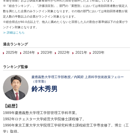
常値を排除）および調査対象者条件から外れた回答を除外した上で作成しています。
※「総合ランキング」、「評価項目別」、部門の「業態別」においては有効回答者数が規定人
数を満たした企業のみランクイン対象となります。その他の部門においては有効回答者数が規
定人数の半数以上の企業がランクイン対象となります。
※総合得点が60.0点以上で、他人に薦めたくないと回答した人の割合が基準値以下の企業がラ
ンクイン対象となります。
≫ 詳細はこちら
過去ランキング
2025年
2024年
2023年
2022年
2021年
2020年
ランキング監修
慶應義塾大学理工学部教授／内閣府 上席科学技術政策フェロー
（非常勤）
鈴木秀男
【経歴】
1989年慶應義塾大学理工学部管理工学科卒業。
1992年ロチェスター大学経営大学院修士課程修了。
1996年東京工業大学大学院理工学研究科博士課程経営工学専攻修了。博士（工
学）取得。