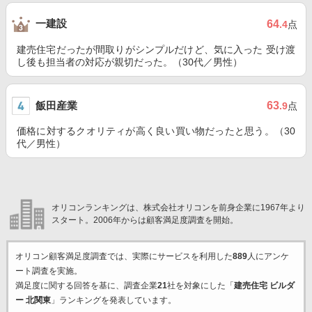
一建設
64
.4
点
建売住宅だったが間取りがシンプルだけど、気に入った 受け渡
し後も担当者の対応が親切だった。（30代／男性）
飯田産業
63
.9
点
価格に対するクオリティが高く良い買い物だったと思う。（30
代／男性）
オリコンランキングは、株式会社オリコンを前身企業に1967年より
スタート。2006年からは顧客満足度調査を開始。
オリコン顧客満足度調査では、実際にサービスを利用した
889
人にアンケ
ート調査を実施。
満足度に関する回答を基に、調査企業
21
社を対象にした「
建売住宅 ビルダ
ー 北関東
」ランキングを発表しています。