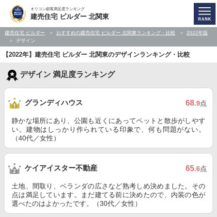
オリコン顧客満足度ランキング
建売住宅 ビルダー 北関東
建売住宅 ビルダー
おすすめの建売住宅 ビルダー 北関東ランキング・比較
2022年版
デザイン
【2022年】建売住宅 ビルダー 北関東のデザインランキング・比較
デザイン 満足度ランキング
グランディハウス
68
.9
点
静かな場所にあり、公園も近くにあってペットと散歩がしやす
い。建物はしっかり作られている印象で、何も問題がない。
（40代／女性）
ケイアイスター不動産
65
.6
点
土地、間取り、ベランダの広さなど熟考しめ決めました。その
点は満足しています。まだ建てる前に決めたので、内装の色が
選べたのはよかったです。（30代／女性）