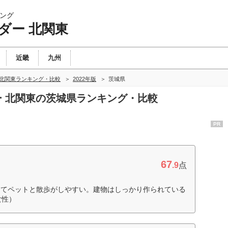
ング
ダー 北関東
近畿
九州
 北関東ランキング・比較
2022年版
茨城県
ダー 北関東の茨城県ランキング・比較
PR
67
.9
点
ってペットと散歩がしやすい。建物はしっかり作られている
女性）