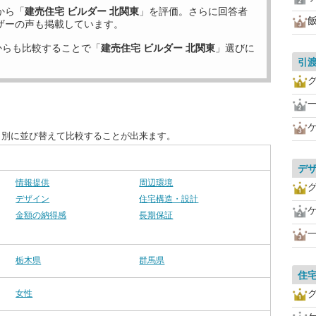
から「
建売住宅 ビルダー 北関東
」を評価。さらに回答者
ザーの声も掲載しています。
からも比較することで「
建売住宅 ビルダー 北関東
」選びに
引
目別に並び替えて比較することが出来ます。
デ
情報提供
周辺環境
デザイン
住宅構造・設計
金額の納得感
長期保証
栃木県
群馬県
住
女性