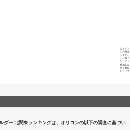
当サイト
らの配置
ります。
とは固く
当サイト
作成した
出された
いた上で
ビルダー 北関東ランキングは、オリコンの以下の調査に基づい