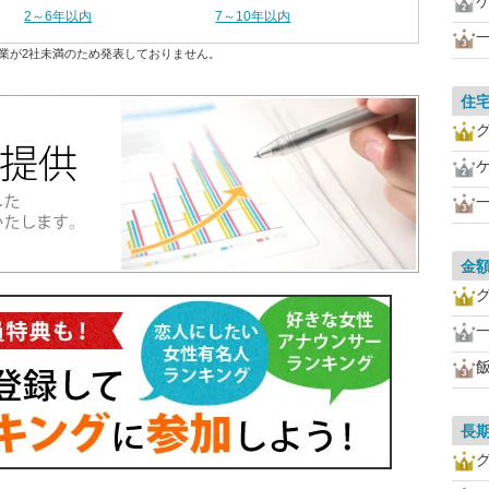
2～6年以内
7～10年以内
業が2社未満のため発表しておりません。
住
金
長