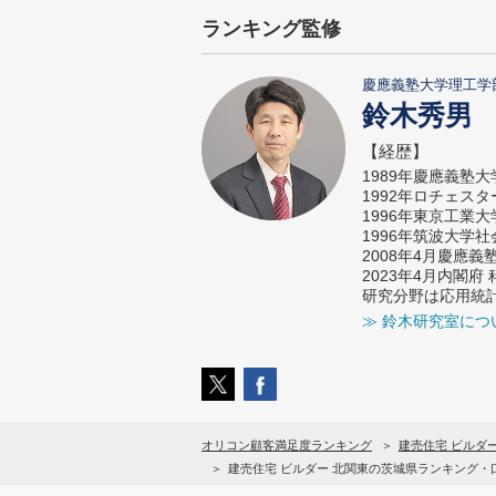
ランキング監修
慶應義塾大学理工学
鈴木秀男
【経歴】
1989年慶應義塾
1992年ロチェス
1996年東京工業
1996年筑波大学
2008年4月慶應
2023年4月内閣
研究分野は応用統
≫ 鈴木研究室につ
オリコン顧客満足度ランキング
建売住宅 ビルダ
建売住宅 ビルダー 北関東の茨城県ランキング・