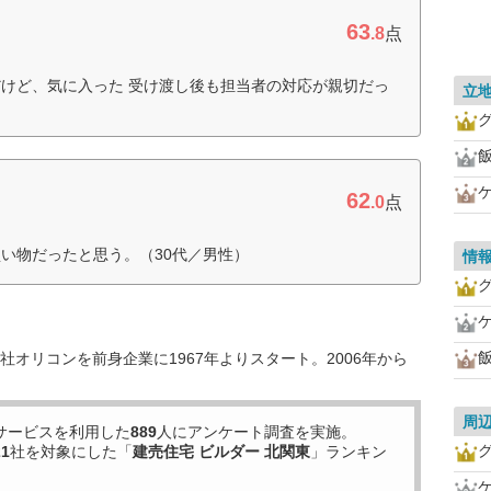
63
.8
点
けど、気に入った 受け渡し後も担当者の対応が親切だっ
立
62
.0
点
い物だったと思う。（30代／男性）
情
オリコンを前身企業に1967年よりスタート。2006年から
周
サービスを利用した
889
人にアンケート調査を実施。
21
社を対象にした「
建売住宅 ビルダー 北関東
」ランキン