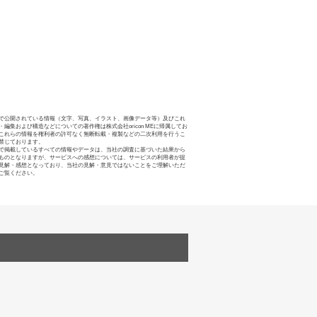
で公開されている情報（文字、写真、イラスト、画像データ等）及びこれ
・編集および構造などについての著作権は株式会社oricon MEに帰属してお
これらの情報を権利者の許可なく無断転載・複製などの二次利用を行うこ
禁じております。
で掲載しているすべての情報やデータは、当社の調査に基づいた結果から
ものとなりますが、サービスへの感想については、サービスの利用者が提
見解・感想となっており、当社の見解・意見ではないことをご理解いただ
ご覧ください。