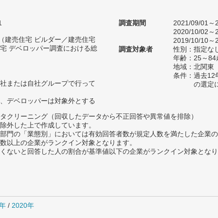
1
調査期間
2021/09/01～2
2020/10/02～2
人（建売住宅 ビルダー／建売住宅
2019/10/10～2
宅 デベロッパー調査における総
調査対象者
性別：指定な
年齢：25～84
地域：北関東
条件：過去1
社または自社グループで行って
の選定
、デベロッパーは対象外とする
タクリーニング（回収したデータから不正回答や異常値を排除）
除外した上で作成しています。
部門の「業態別」においては有効回答者数が規定人数を満たした企業の
数以上の企業がランクイン対象となります。
めたくないと回答した人の割合が基準値以下の企業がランクイン対象とな
1年
/
2020年