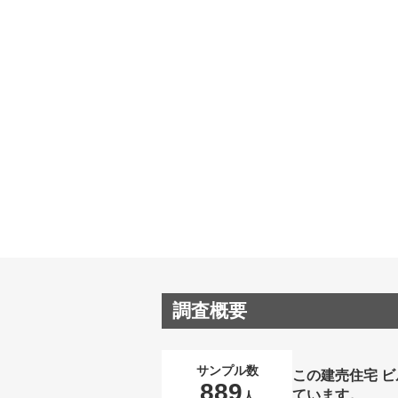
調査概要
サンプル数
この建売住宅 
889
ています。
人