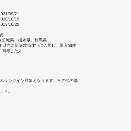
021/09/21
020/10/19
019/10/29
し
歳
（茨城県、栃木県、群馬県）
2年以内に新築建売住宅に入居し、購入物件
に関与した人
みランクイン対象となります。その他の部
ります。