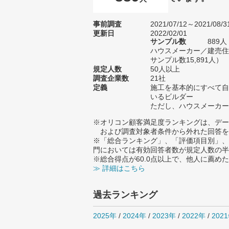
事前調査
2021/07/12～2021/08/3
更新日
2022/02/01
サンプル数
889
ハウスメーカー／建売住
サンプル数15,891人）
規定人数
50人以上
調査企業数
21社
定義
施工を基本的にすべて自
いるビルダー
ただし、ハウスメーカー
※オリコン顧客満足度ランキングは、デー
および調査対象者条件から外れた回答を
※「総合ランキング」、「評価項目別」、
門においては有効回答者数が規定人数の半
※総合得点が60.0点以上で、他人に薦
≫ 詳細はこちら
過去ランキング
2025年
/
2024年
/
2023年
/
2022年
/
202