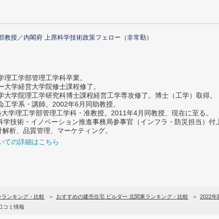
部教授／内閣府 上席科学技術政策フェロー（非常勤）
大学理工学部管理工学科卒業。
ター大学経営大学院修士課程修了。
大学大学院理工学研究科博士課程経営工学専攻修了。博士（工学）取得。
社会工学系・講師。2002年6月同助教授。
義塾大学理工学部管理工学科・准教授。2011年4月同教授、現在に至る。
府 科学技術・イノベーション推進事務局参事官（インフラ・防災担当）
計解析、品質管理、マーケティング。
いての詳細はこちら
ーランキング・比較
おすすめの建売住宅 ビルダー 北関東ランキング・比較
2022年
口コミ情報