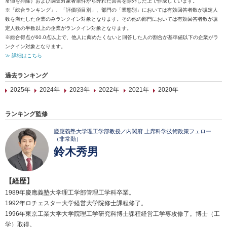
常値を排除）および調査対象者条件から外れた回答を除外した上で作成しています。
※「総合ランキング」、「評価項目別」、部門の「業態別」においては有効回答者数が規定人
数を満たした企業のみランクイン対象となります。その他の部門においては有効回答者数が規
定人数の半数以上の企業がランクイン対象となります。
※総合得点が60.0点以上で、他人に薦めたくないと回答した人の割合が基準値以下の企業がラ
ンクイン対象となります。
≫ 詳細はこちら
過去ランキング
2025年
2024年
2023年
2022年
2021年
2020年
ランキング監修
慶應義塾大学理工学部教授／内閣府 上席科学技術政策フェロー
（非常勤）
鈴木秀男
【経歴】
1989年慶應義塾大学理工学部管理工学科卒業。
1992年ロチェスター大学経営大学院修士課程修了。
1996年東京工業大学大学院理工学研究科博士課程経営工学専攻修了。博士（工
学）取得。