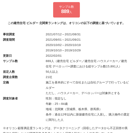
サンプル数
889
人
この建売住宅 ビルダー 北関東ランキングは、オリコンの以下の調査に基づいています。
事前調査
2021/07/12～2021/08/31
調査期間
2021/09/01～2021/09/21
2020/10/02～2020/10/19
2019/10/10～2019/10/29
更新日
2022/02/01
サンプル数
889人（建売住宅 ビルダー／建売住宅 ハウスメーカー／建売
住宅 デベロッパー調査における総サンプル数15,891人）
規定人数
50人以上
調査企業数
21社
定義
施工を基本的にすべて自社または自社グループで行っているビ
ルダー
ただし、ハウスメーカー、デベロッパーは対象外とする
調査対象者
性別：指定なし
年齢：25～84歳
地域：北関東（茨城県、栃木県、群馬県）
条件：過去12年以内に新築建売住宅に入居し、購入物件の選定
に関与した人
※オリコン顧客満足度ランキングは、データクリーニング（回収したデータから不正回答や異