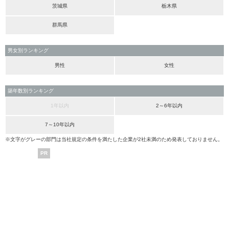
茨城県
栃木県
群馬県
男女別ランキング
男性
女性
築年数別ランキング
1年以内
2～6年以内
7～10年以内
※文字がグレーの部門は当社規定の条件を満たした企業が2社未満のため発表しておりません。
PR