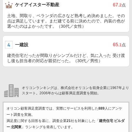
ケイアイスター不動産
67
.2
点
土地、間取り、ベランダの広さなど熟考しめ決めました。その
点は満足しています。まだ建てる前に決めたので、内装の色が
選べたのはよかったです。（30代／女性）
一建設
65
.1
点
建売住宅だったが間取りがシンプルだけど、気に入った 受け渡
し後も担当者の対応が親切だった。（30代／男性）
オリコンランキングは、株式会社オリコンを前身企業に1967年より
スタート。2006年からは顧客満足度調査を開始。
オリコン顧客満足度調査では、実際にサービスを利用した
889
人にアンケ
ート調査を実施。
満足度に関する回答を基に、調査企業
21
社を対象にした「
建売住宅 ビルダ
ー 北関東
」ランキングを発表しています。