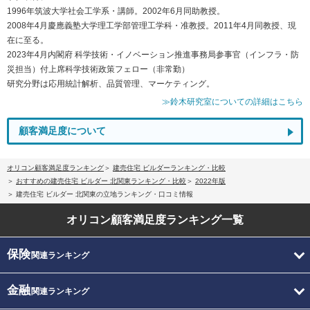
1996年筑波大学社会工学系・講師。2002年6月同助教授。
2008年4月慶應義塾大学理工学部管理工学科・准教授。2011年4月同教授、現
在に至る。
2023年4月内閣府 科学技術・イノベーション推進事務局参事官（インフラ・防
災担当）付上席科学技術政策フェロー（非常勤）
研究分野は応用統計解析、品質管理、マーケティング。
≫鈴木研究室についての詳細はこちら
顧客満足度について
オリコン顧客満足度ランキング
建売住宅 ビルダーランキング・比較
おすすめの建売住宅 ビルダー 北関東ランキング・比較
2022年版
建売住宅 ビルダー 北関東の立地ランキング・口コミ情報
オリコン顧客満足度
ランキング一覧
保険
関連ランキング
金融
関連ランキング