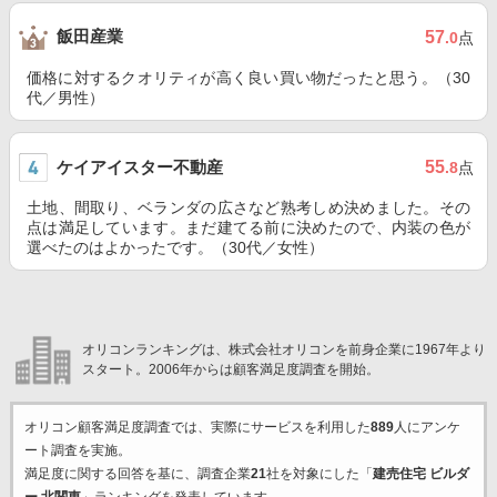
飯田産業
57
.0
点
価格に対するクオリティが高く良い買い物だったと思う。（30
代／男性）
ケイアイスター不動産
55
.8
点
土地、間取り、ベランダの広さなど熟考しめ決めました。その
点は満足しています。まだ建てる前に決めたので、内装の色が
選べたのはよかったです。（30代／女性）
オリコンランキングは、株式会社オリコンを前身企業に1967年より
スタート。2006年からは顧客満足度調査を開始。
オリコン顧客満足度調査では、実際にサービスを利用した
889
人にアンケ
ート調査を実施。
満足度に関する回答を基に、調査企業
21
社を対象にした「
建売住宅 ビルダ