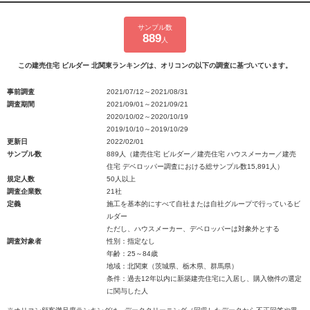
サンプル数
889
人
この建売住宅 ビルダー 北関東ランキングは、オリコンの以下の調査に基づいています。
事前調査
2021/07/12～2021/08/31
調査期間
2021/09/01～2021/09/21
2020/10/02～2020/10/19
2019/10/10～2019/10/29
更新日
2022/02/01
サンプル数
889人（建売住宅 ビルダー／建売住宅 ハウスメーカー／建売
住宅 デベロッパー調査における総サンプル数15,891人）
規定人数
50人以上
調査企業数
21社
定義
施工を基本的にすべて自社または自社グループで行っているビ
ルダー
ただし、ハウスメーカー、デベロッパーは対象外とする
調査対象者
性別：指定なし
年齢：25～84歳
地域：北関東（茨城県、栃木県、群馬県）
条件：過去12年以内に新築建売住宅に入居し、購入物件の選定
に関与した人