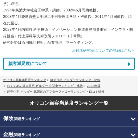
学）取得。
1996年筑波大学社会工学系・講師。2002年6月同助教授。
2008年4月慶應義塾大学理工学部管理工学科・准教授。2011年4月同教授、現
在に至る。
2023年4月内閣府 科学技術・イノベーション推進事務局参事官（インフラ・防
災担当）付上席科学技術政策フェロー（非常勤）
研究分野は応用統計解析、品質管理、マーケティング。
≫鈴木研究室についての詳細はこちら
顧客満足度について
オリコン顧客満足度ランキング
建売住宅 ビルダーランキング・比較
おすすめの建売住宅 ビルダー 北関東ランキング・比較
2022年版
建売住宅 ビルダー 北関東のアフターフォローランキング・口コミ情報
オリコン顧客満足度
ランキング一覧
保険
関連ランキング
金融
関連ランキング