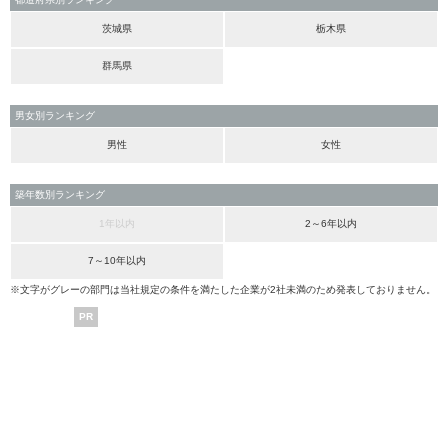
茨城県
栃木県
群馬県
男女別ランキング
男性
女性
築年数別ランキング
1年以内
2～6年以内
7～10年以内
※文字がグレーの部門は当社規定の条件を満たした企業が2社未満のため発表しておりません。
PR