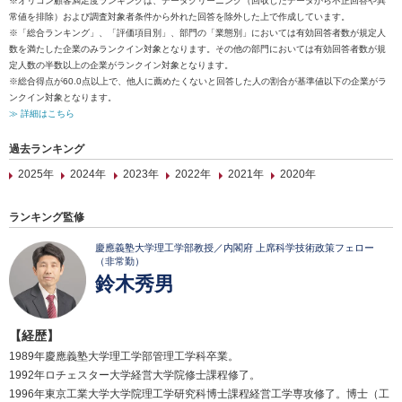
※オリコン顧客満足度ランキングは、データクリーニング（回収したデータから不正回答や異
常値を排除）および調査対象者条件から外れた回答を除外した上で作成しています。
※「総合ランキング」、「評価項目別」、部門の「業態別」においては有効回答者数が規定人
数を満たした企業のみランクイン対象となります。その他の部門においては有効回答者数が規
定人数の半数以上の企業がランクイン対象となります。
※総合得点が60.0点以上で、他人に薦めたくないと回答した人の割合が基準値以下の企業がラ
ンクイン対象となります。
≫ 詳細はこちら
過去ランキング
2025年
2024年
2023年
2022年
2021年
2020年
ランキング監修
慶應義塾大学理工学部教授／内閣府 上席科学技術政策フェロー
（非常勤）
鈴木秀男
【経歴】
1989年慶應義塾大学理工学部管理工学科卒業。
1992年ロチェスター大学経営大学院修士課程修了。
1996年東京工業大学大学院理工学研究科博士課程経営工学専攻修了。博士（工