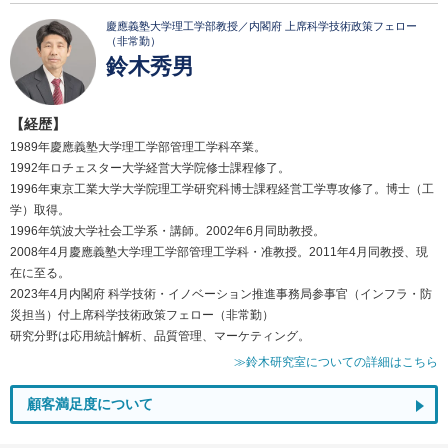
慶應義塾大学理工学部教授／内閣府 上席科学技術政策フェロー
（非常勤）
鈴木秀男
【経歴】
1989年慶應義塾大学理工学部管理工学科卒業。
1992年ロチェスター大学経営大学院修士課程修了。
1996年東京工業大学大学院理工学研究科博士課程経営工学専攻修了。博士（工
学）取得。
1996年筑波大学社会工学系・講師。2002年6月同助教授。
2008年4月慶應義塾大学理工学部管理工学科・准教授。2011年4月同教授、現
在に至る。
2023年4月内閣府 科学技術・イノベーション推進事務局参事官（インフラ・防
災担当）付上席科学技術政策フェロー（非常勤）
研究分野は応用統計解析、品質管理、マーケティング。
≫鈴木研究室についての詳細はこちら
顧客満足度について