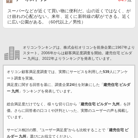
スーパーなどが近くて買い物に便利だ。山の近くではなく、が
け崩れの心配がない。来年、近くに新幹線の駅ができる。近く
に広い公園がある。（60代以上／男性）
オリコンランキングは、株式会社オリコンを前身企業に1967年より
スタート。2006年からは顧客満足度調査を開始。建売住宅 ビルダ
ー 九州は、2022年よりランキングを発表しています。
オリコン顧客満足度調査では、実際にサービスを利用した
539
人にアンケ
ート調査を実施。
満足度に関する回答を基に、調査企業
24
社を対象にした「
建売住宅 ビルダ
ー 九州
」ランキングを発表しています。
総合満足度だけでなく、様々な切り口から「
建売住宅 ビルダー 九州
」を評
価。さらに回答者の口コミや評判といった、実際のユーザーの声も掲載し
ています。
サービス検討の際、“ユーザー満足度”からも比較することで「
建売住宅 ビ
ルダー 九州
」選びにお役立てください。