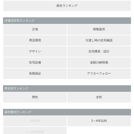
総合ランキング
評価項目別ランキング
立地
情報提供
周辺環境
引渡し時の住宅確認
デザイン
住宅構造・設計
住宅設備
金額の納得感
長期保証
アフターフォロー
男女別ランキング
男性
女性
築年数別ランキング
1年以内
2～6年以内
7～10年以内