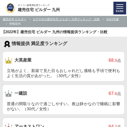
オリコン顧客満足度ランキング
建売住宅 ビルダー 九州
建売住宅 ビルダー
おすすめの建売住宅 ビルダー 九州ランキング・比較
2022年版
情報提供
【2022年】建売住宅 ビルダー 九州の情報提供ランキング・比較
情報提供 満足度ランキング
大英産業
68
.5
点
立地がよく、新築で見た目もおしゃれだし価格も手頃で便利も
よく生活の質があがった。（30代／女性）
一建設
67
.6
点
普通の間取りなので過ごしやすい。夜は静かなので睡眠に影響
がない。（30代／女性）
アーネストワン
64
.7
点