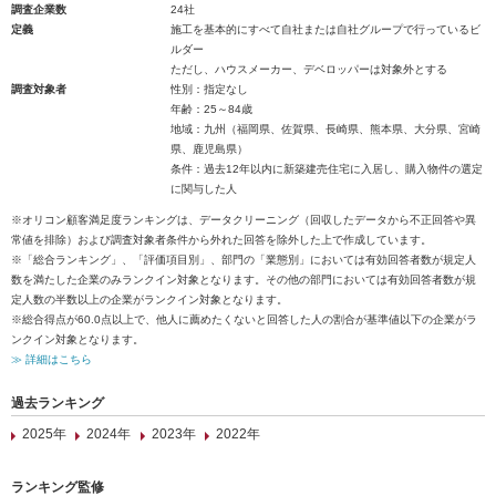
調査企業数
24社
定義
施工を基本的にすべて自社または自社グループで行っているビ
ルダー
ただし、ハウスメーカー、デベロッパーは対象外とする
調査対象者
性別：指定なし
年齢：25～84歳
地域：九州（福岡県、佐賀県、長崎県、熊本県、大分県、宮崎
県、鹿児島県）
条件：過去12年以内に新築建売住宅に入居し、購入物件の選定
に関与した人
※オリコン顧客満足度ランキングは、データクリーニング（回収したデータから不正回答や異
常値を排除）および調査対象者条件から外れた回答を除外した上で作成しています。
※「総合ランキング」、「評価項目別」、部門の「業態別」においては有効回答者数が規定人
数を満たした企業のみランクイン対象となります。その他の部門においては有効回答者数が規
定人数の半数以上の企業がランクイン対象となります。
※総合得点が60.0点以上で、他人に薦めたくないと回答した人の割合が基準値以下の企業がラ
ンクイン対象となります。
≫ 詳細はこちら
過去ランキング
2025年
2024年
2023年
2022年
ランキング監修