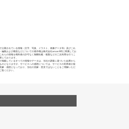
で公開されている情報（文字、写真、イラスト、画像データ等）及びこれ
・編集および構造などについての著作権は株式会社oricon MEに帰属してお
これらの情報を権利者の許可なく無断転載・複製などの二次利用を行うこ
禁じております。
で掲載しているすべての情報やデータは、当社の調査に基づいた結果から
ものとなりますが、サービスへの感想については、サービスの利用者が提
見解・感想となっており、当社の見解・意見ではないことをご理解いただ
ご覧ください。