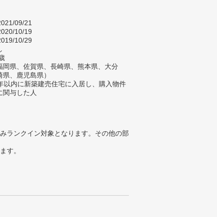
021/09/21
020/10/19
019/10/29
し
歳
福岡県、佐賀県、長崎県、熊本県、大分
崎県、鹿児島県）
2年以内に新築建売住宅に入居し、購入物件
に関与した人
みランクイン対象となります。その他の部
ります。