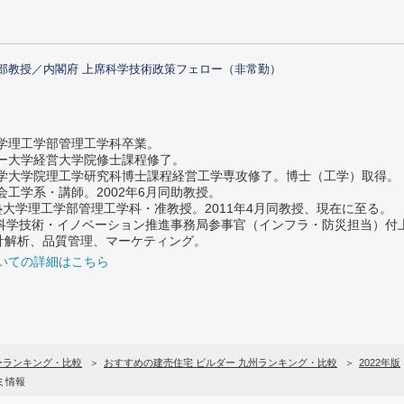
部教授／内閣府 上席科学技術政策フェロー（非常勤）
大学理工学部管理工学科卒業。
ター大学経営大学院修士課程修了。
大学大学院理工学研究科博士課程経営工学専攻修了。博士（工学）取得。
社会工学系・講師。2002年6月同助教授。
義塾大学理工学部管理工学科・准教授。2011年4月同教授、現在に至る。
府 科学技術・イノベーション推進事務局参事官（インフラ・防災担当）
計解析、品質管理、マーケティング。
いての詳細はこちら
ーランキング・比較
おすすめの建売住宅 ビルダー 九州ランキング・比較
2022年版
ミ情報