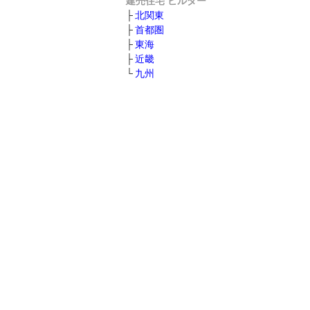
建売住宅 ビルダー
北関東
首都圏
東海
近畿
九州