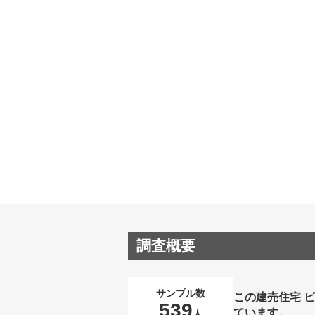
調査概要
サンプル数
この建売住宅 
539
ています。
人