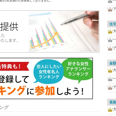
業が2社未満のため発表しておりません。
住
金
長
ング