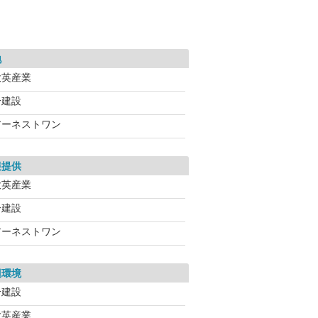
地
大英産業
一建設
アーネストワン
報提供
大英産業
一建設
アーネストワン
辺環境
一建設
大英産業