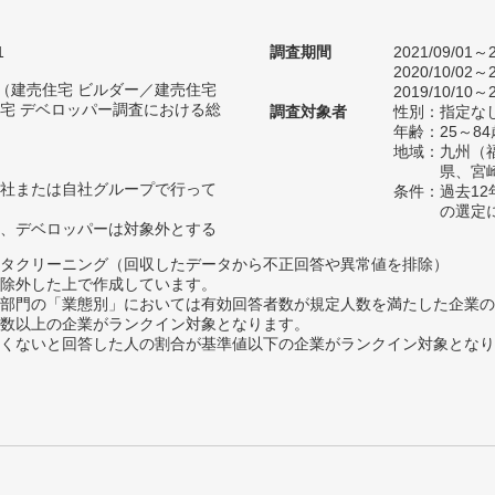
1
調査期間
2021/09/01～2
2020/10/02～2
人（建売住宅 ビルダー／建売住宅
2019/10/10～2
宅 デベロッパー調査における総
調査対象者
性別：指定な
年齢：25～84
地域：九州（
県、宮
社または自社グループで行って
条件：過去1
の選定
、デベロッパーは対象外とする
タクリーニング（回収したデータから不正回答や異常値を排除）
除外した上で作成しています。
部門の「業態別」においては有効回答者数が規定人数を満たした企業の
数以上の企業がランクイン対象となります。
めたくないと回答した人の割合が基準値以下の企業がランクイン対象とな