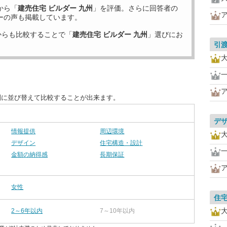
から「
建売住宅 ビルダー 九州
」を評価。さらに回答者の
ーの声も掲載しています。
からも比較することで「
建売住宅 ビルダー 九州
」選びにお
引
別に並び替えて比較することが出来ます。
デ
情報提供
周辺環境
デザイン
住宅構造・設計
金額の納得感
長期保証
女性
住
2～6年以内
7～10年以内