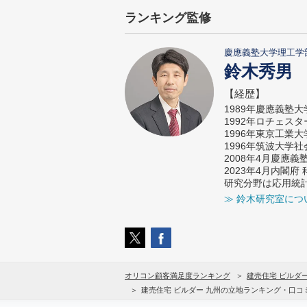
ランキング監修
慶應義塾大学理工学
鈴木秀男
【経歴】
1989年慶應義塾
1992年ロチェス
1996年東京工業
1996年筑波大学
2008年4月慶應
2023年4月内閣
研究分野は応用統
≫ 鈴木研究室につ
オリコン顧客満足度ランキング
建売住宅 ビルダ
建売住宅 ビルダー 九州の立地ランキング・口コ