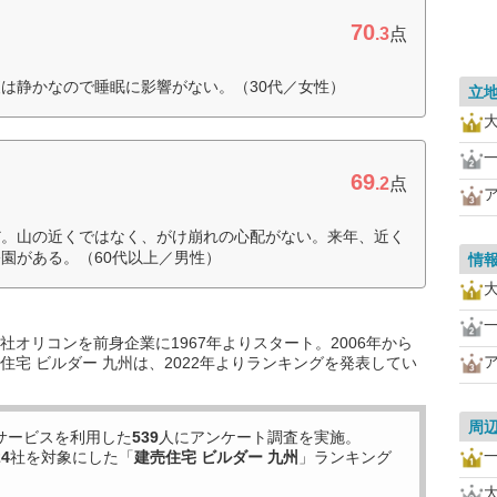
70
.3
点
は静かなので睡眠に影響がない。（30代／女性）
立
69
.2
点
だ。山の近くではなく、がけ崩れの心配がない。来年、近く
園がある。（60代以上／男性）
情
オリコンを前身企業に1967年よりスタート。2006年から
宅 ビルダー 九州は、2022年よりランキングを発表してい
周
サービスを利用した
539
人にアンケート調査を実施。
24
社を対象にした「
建売住宅 ビルダー 九州
」ランキング