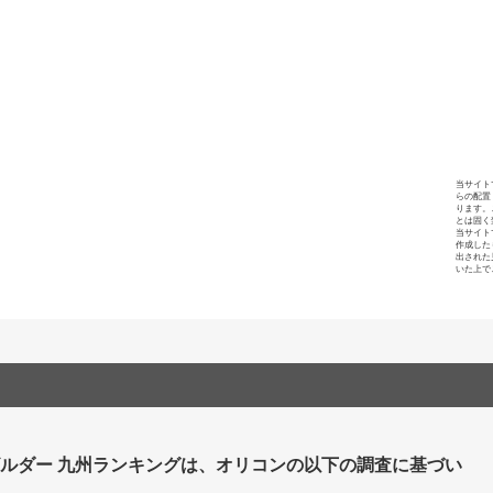
当サイト
らの配置
ります。
とは固く
当サイト
作成した
出された
いた上で
ビルダー 九州ランキングは、オリコンの以下の調査に基づい