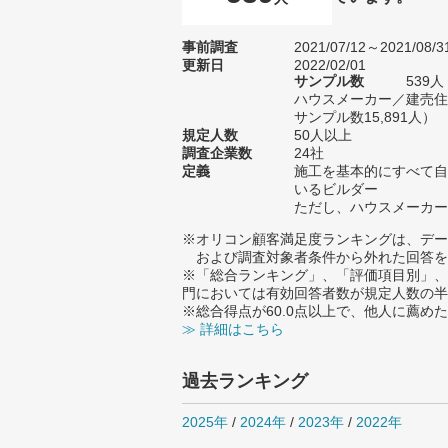
事前調査
2021/07/12～2021/08/3
更新日
2022/02/01
サンプル数
539
ハウスメーカー／建売住
サンプル数15,891人）
規定人数
50人以上
調査企業数
24社
定義
施工を基本的にすべて自
いるビルダー
ただし、ハウスメーカー
※オリコン顧客満足度ランキングは、デー
および調査対象者条件から外れた回答を
※「総合ランキング」、「評価項目別」、
門においては有効回答者数が規定人数の半
※総合得点が60.0点以上で、他人に薦
≫ 詳細はこちら
過去ランキング
2025年
/
2024年
/
2023年
/
2022年