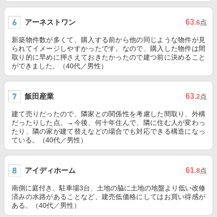
アーネストワン
63
.6
点
新築物件数が多くて、購入する前から他の同じような物件が見
られてイメージしやすかったです。なので、購入した物件は間
取り的に早めに押さえておきたかったので建つ前に決めること
ができました。（40代／男性）
飯田産業
63
.2
点
建て売りだったので、隣家との関係性を考慮した間取り、外構
だったりした点。→今後、何十年住んで、隣に住む人が変わっ
たり、隣の家が建て替えなどの場合でも対応できる構造になっ
ている。（40代／男性）
アイディホーム
61
.8
点
南側に庭付き、駐車場3台、土地の脇に土地の地盤より低い改修
済みの水路があることなど、建売低価格にしてはお買い得感が
ある。（40代／男性）