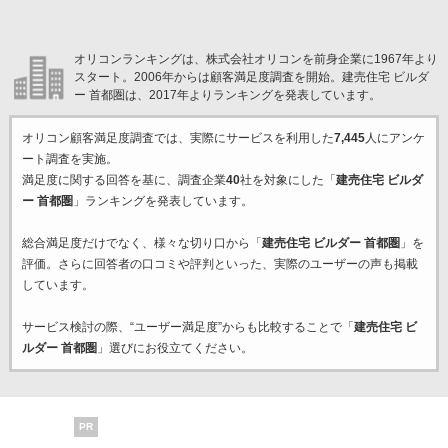
オリコンランキングは、株式会社オリコンを前身企業に1967年より
スタート。2006年からは顧客満足度調査を開始。建売住宅 ビルダ
ー 首都圏は、2017年よりランキングを発表しています。
オリコン顧客満足度調査では、実際にサービスを利用した
7,445
人にアンケ
ート調査を実施。
満足度に関する回答を基に、調査企業
40
社を対象にした「
建売住宅 ビルダ
ー 首都圏
」ランキングを発表しています。
総合満足度だけでなく、様々な切り口から「
建売住宅 ビルダー 首都圏
」を
評価。さらに回答者の口コミや評判といった、実際のユーザーの声も掲載
しています。
サービス検討の際、“ユーザー満足度”からも比較することで「
建売住宅 ビ
ルダー 首都圏
」選びにお役立てください。
PR