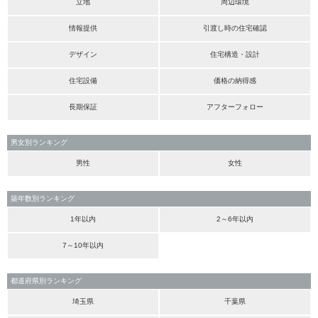
立地
周辺環境
情報提供
引渡し時の住宅確認
デザイン
住宅構造・設計
住宅設備
価格の納得感
長期保証
アフターフォロー
男女別ランキング
男性
女性
築年数別ランキング
1年以内
2～6年以内
7～10年以内
都道府県別ランキング
埼玉県
千葉県