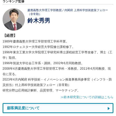
ランキング監修
慶應義塾大学理工学部教授／内閣府 上席科学技術政策フェロー
（非常勤）
鈴木秀男
【経歴】
1989年慶應義塾大学理工学部管理工学科卒業。
1992年ロチェスター大学経営大学院修士課程修了。
1996年東京工業大学大学院理工学研究科博士課程経営工学専攻修了。博士（工
学）取得。
1996年筑波大学社会工学系・講師。2002年6月同助教授。
2008年4月慶應義塾大学理工学部管理工学科・准教授。2011年4月同教授、現
在に至る。
2023年4月内閣府 科学技術・イノベーション推進事務局参事官（インフラ・防
災担当）付上席科学技術政策フェロー（非常勤）
研究分野は応用統計解析、品質管理、マーケティング。
≫鈴木研究室についての詳細はこちら
顧客満足度について