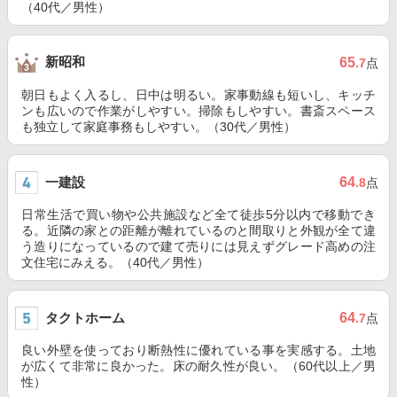
（40代／男性）
新昭和
65
.7
点
朝日もよく入るし、日中は明るい。家事動線も短いし、キッチ
ンも広いので作業がしやすい。掃除もしやすい。書斎スペース
も独立して家庭事務もしやすい。（30代／男性）
一建設
64
.8
点
日常生活で買い物や公共施設など全て徒歩5分以内で移動でき
る。近隣の家との距離が離れているのと間取りと外観が全て違
う造りになっているので建て売りには見えずグレード高めの注
文住宅にみえる。（40代／男性）
タクトホーム
64
.7
点
良い外壁を使っており断熱性に優れている事を実感する。土地
が広くて非常に良かった。床の耐久性が良い。（60代以上／男
性）