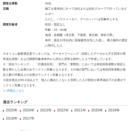
調査企業数
40社
定義
施工を基本的にすべて自社または自社グループで行っているビ
ルダー
ただし、ハウスメーカー、デベロッパーは対象外とする
調査対象者
性別：指定なし
年齢：25～84歳
地域：首都圏（埼玉県、千葉県、東京都、神奈川県）
条件：過去12年以内に新築建売住宅に入居し、購入物件の選定
に関与した人
※オリコン顧客満足度ランキングは、データクリーニング（回収したデータから不正回答や異
常値を排除）および調査対象者条件から外れた回答を除外した上で作成しています。
※「総合ランキング」、「評価項目別」、部門の「業態別」においては有効回答者数が規定人
数を満たした企業のみランクイン対象となります。その他の部門においては有効回答者数が規
定人数の半数以上の企業がランクイン対象となります。
※総合得点が60.0点以上で、他人に薦めたくないと回答した人の割合が基準値以下の企業がラ
ンクイン対象となります。
≫ 詳細はこちら
過去ランキング
2025年
2024年
2023年
2022年
2021年
2020年
2019年
2018年
2017年