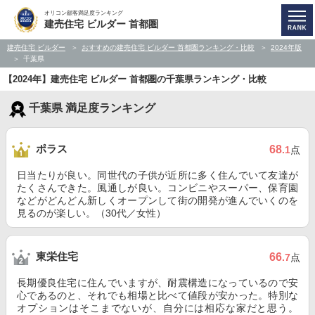
オリコン顧客満足度ランキング
建売住宅 ビルダー 首都圏
建売住宅 ビルダー
おすすめの建売住宅 ビルダー 首都圏ランキング・比較
2024年版
千葉県
【2024年】建売住宅 ビルダー 首都圏の千葉県ランキング・比較
千葉県 満足度ランキング
ポラス
68
.1
点
日当たりが良い。同世代の子供が近所に多く住んでいて友達が
たくさんできた。風通しが良い。コンビニやスーパー、保育園
などがどんどん新しくオープンして街の開発が進んでいくのを
見るのが楽しい。（30代／女性）
東栄住宅
66
.7
点
長期優良住宅に住んでいますが、耐震構造になっているので安
心であるのと、それでも相場と比べて値段が安かった。特別な
オプションはそこまでないが、自分には相応な家だと思う。