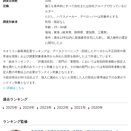
調査企業数
33社
定義
施工を基本的にすべて自社または自社グループで行っているビ
ルダー
ただし、ハウスメーカー、デベロッパーは対象外とする
調査対象者
性別：指定なし
年齢：25～84歳
地域：東海（岐阜県、静岡県、愛知県、三重県）
条件：過去12年以内に新築建売住宅に入居し、購入物件の選定
に関与した人
※オリコン顧客満足度ランキングは、データクリーニング（回収したデータから不正回答や異
常値を排除）および調査対象者条件から外れた回答を除外した上で作成しています。
※「総合ランキング」、「評価項目別」、部門の「業態別」においては有効回答者数が規定人
数を満たした企業のみランクイン対象となります。その他の部門においては有効回答者数が規
定人数の半数以上の企業がランクイン対象となります。
※総合得点が60.0点以上で、他人に薦めたくないと回答した人の割合が基準値以下の企業がラ
ンクイン対象となります。
≫ 詳細はこちら
過去ランキング
2025年
2024年
2023年
2022年
2021年
2020年
ランキング監修