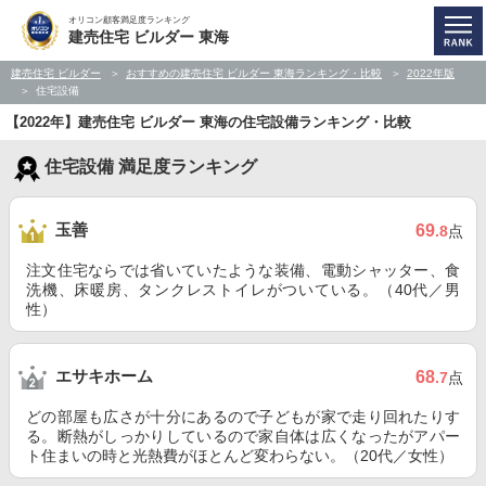
オリコン顧客満足度ランキング
建売住宅 ビルダー 東海
建売住宅 ビルダー
おすすめの建売住宅 ビルダー 東海ランキング・比較
2022年版
住宅設備
【2022年】建売住宅 ビルダー 東海の住宅設備ランキング・比較
住宅設備 満足度ランキング
玉善
69
.8
点
注文住宅ならでは省いていたような装備、電動シャッター、食
洗機、床暖房、タンクレストイレがついている。（40代／男
性）
エサキホーム
68
.7
点
どの部屋も広さが十分にあるので子どもが家で走り回れたりす
る。断熱がしっかりしているので家自体は広くなったがアパー
ト住まいの時と光熱費がほとんど変わらない。（20代／女性）