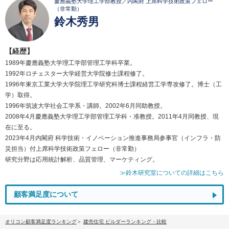
慶應義塾大学理工学部教授／内閣府 上席科学技術政策フェロー
（非常勤）
鈴木秀男
【経歴】
1989年慶應義塾大学理工学部管理工学科卒業。
1992年ロチェスター大学経営大学院修士課程修了。
1996年東京工業大学大学院理工学研究科博士課程経営工学専攻修了。博士（工
学）取得。
1996年筑波大学社会工学系・講師。2002年6月同助教授。
2008年4月慶應義塾大学理工学部管理工学科・准教授。2011年4月同教授、現
在に至る。
2023年4月内閣府 科学技術・イノベーション推進事務局参事官（インフラ・防
災担当）付上席科学技術政策フェロー（非常勤）
研究分野は応用統計解析、品質管理、マーケティング。
≫鈴木研究室についての詳細はこちら
顧客満足度について
オリコン顧客満足度ランキング
建売住宅 ビルダーランキング・比較