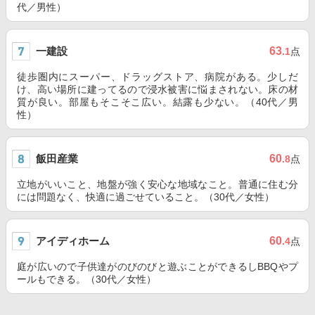
代／男性）
一建設
63
.1
点
徒歩圏内にスーパー、ドラッグストア、病院がある。少しだ
け、高い場所に建ってるので浸水被害に悩まされない。床の材
質が良い。部屋もそこそこ広い。結露も少ない。（40代／男
性）
飯田産業
60
.8
点
立地がいいこと、地盤が強く安心な地域なこと。普通に住む分
には問題なく、快適に過ごせていること。（30代／女性）
アイディホーム
60
.4
点
庭が広いので子供達がのびのびと遊ぶことができるしBBQやプ
ールもできる。（30代／女性）