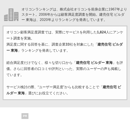
オリコンランキングは、株式会社オリコンを前身企業に1967年より
スタート。2006年からは顧客満足度調査を開始。建売住宅 ビルダ
ー 東海は、2020年よりランキングを発表しています。
オリコン顧客満足度調査では、実際にサービスを利用した
1,824
人にアンケ
ート調査を実施。
満足度に関する回答を基に、調査企業
33
社を対象にした「
建売住宅 ビルダ
ー 東海
」ランキングを発表しています。
総合満足度だけでなく、様々な切り口から「
建売住宅 ビルダー 東海
」を評
価。さらに回答者の口コミや評判といった、実際のユーザーの声も掲載し
ています。
サービス検討の際、“ユーザー満足度”からも比較することで「
建売住宅 ビ
ルダー 東海
」選びにお役立てください。
PR