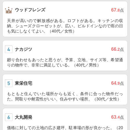
ウッドフレンズ
67
.8
点
天井が高いので解放感がある。ロフトがある。キッチンの収
納、シューズクローゼットが、広い。ビルドインなので雨の日
も気にしなくてよい。（40代／女性）
ナカジツ
66
.2
点
廻り合わせもあったと思うが、予算、立地、サイズ等、希望通
りの物件で、非常に満足している。（40代／男性）
東栄住宅
64
.9
点
もともと住んでいた場所からも近く、条件に合った物件だっ
た。間取りや耐震性がいい。住みやすい場所。（30代／女性）
大丸開発
63
.4
点
価格に対しての土地の広さ建坪、駐車場の形が良かった。（20