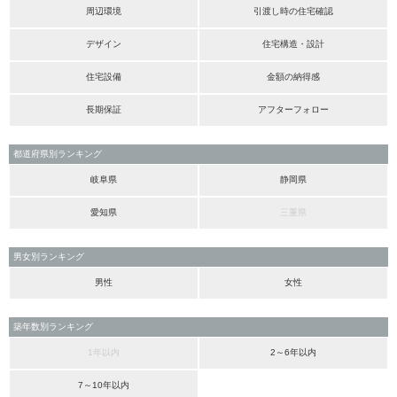
周辺環境
引渡し時の住宅確認
デザイン
住宅構造・設計
住宅設備
金額の納得感
長期保証
アフターフォロー
都道府県別ランキング
岐阜県
静岡県
愛知県
三重県
男女別ランキング
男性
女性
築年数別ランキング
1年以内
2～6年以内
7～10年以内