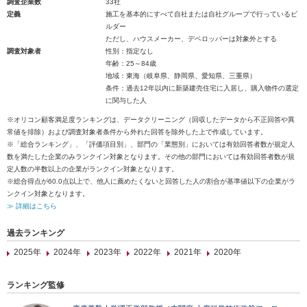
調査企業数
33社
定義
施工を基本的にすべて自社または自社グループで行っているビ
ルダー
ただし、ハウスメーカー、デベロッパーは対象外とする
調査対象者
性別：指定なし
年齢：25～84歳
地域：東海（岐阜県、静岡県、愛知県、三重県）
条件：過去12年以内に新築建売住宅に入居し、購入物件の選定
に関与した人
※オリコン顧客満足度ランキングは、データクリーニング（回収したデータから不正回答や異
常値を排除）および調査対象者条件から外れた回答を除外した上で作成しています。
※「総合ランキング」、「評価項目別」、部門の「業態別」においては有効回答者数が規定人
数を満たした企業のみランクイン対象となります。その他の部門においては有効回答者数が規
定人数の半数以上の企業がランクイン対象となります。
※総合得点が60.0点以上で、他人に薦めたくないと回答した人の割合が基準値以下の企業がラ
ンクイン対象となります。
≫ 詳細はこちら
過去ランキング
2025年
2024年
2023年
2022年
2021年
2020年
ランキング監修