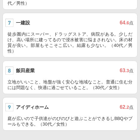
代／男性）
一建設
64
.6
点
徒歩圏内にスーパー、ドラッグストア、病院がある。少しだ
け、高い場所に建ってるので浸水被害に悩まされない。床の材
質が良い。部屋もそこそこ広い。結露も少ない。（40代／男
性）
飯田産業
63
.3
点
立地がいいこと、地盤が強く安心な地域なこと。普通に住む分
には問題なく、快適に過ごせていること。（30代／女性）
アイディホーム
62
.2
点
庭が広いので子供達がのびのびと遊ぶことができるしBBQやプ
ールもできる。（30代／女性）