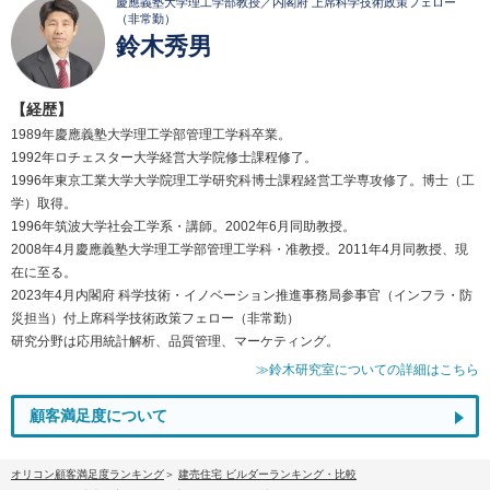
慶應義塾大学理工学部教授／内閣府 上席科学技術政策フェロー
（非常勤）
鈴木秀男
【経歴】
1989年慶應義塾大学理工学部管理工学科卒業。
1992年ロチェスター大学経営大学院修士課程修了。
1996年東京工業大学大学院理工学研究科博士課程経営工学専攻修了。博士（工
学）取得。
1996年筑波大学社会工学系・講師。2002年6月同助教授。
2008年4月慶應義塾大学理工学部管理工学科・准教授。2011年4月同教授、現
在に至る。
2023年4月内閣府 科学技術・イノベーション推進事務局参事官（インフラ・防
災担当）付上席科学技術政策フェロー（非常勤）
研究分野は応用統計解析、品質管理、マーケティング。
≫鈴木研究室についての詳細はこちら
顧客満足度について
オリコン顧客満足度ランキング
建売住宅 ビルダーランキング・比較