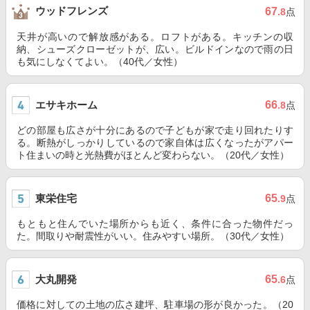
ウッドフレンズ
67
.8
点
天井が高いので解放感がある。ロフトがある。キッチンの収
納、シューズクローゼットが、広い。ビルドインなので雨の日
も気にしなくてよい。（40代／女性）
エサキホーム
66
.8
点
どの部屋も広さが十分にあるので子どもが家で走り回れたりす
る。断熱がしっかりしているので家自体は広くなったがアパー
ト住まいの時と光熱費がほとんど変わらない。（20代／女性）
東栄住宅
65
.9
点
もともと住んでいた場所からも近く、条件に合った物件だっ
た。間取りや耐震性がいい。住みやすい場所。（30代／女性）
大丸開発
65
.6
点
価格に対しての土地の広さ建坪、駐車場の形が良かった。（20