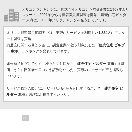
オリコンランキングは、株式会社オリコンを前身企業に1967年より
スタート。2006年からは顧客満足度調査を開始。建売住宅 ビルダ
ー 東海は、2020年よりランキングを発表しています。
オリコン顧客満足度調査では、実際にサービスを利用した
1,824
人にアンケ
ート調査を実施。
満足度に関する回答を基に、調査企業
33
社を対象にした「
建売住宅 ビルダ
ー 東海
」ランキングを発表しています。
総合満足度だけでなく、様々な切り口から「
建売住宅 ビルダー 東海
」を評
価。さらに回答者の口コミや評判といった、実際のユーザーの声も掲載し
ています。
サービス検討の際、“ユーザー満足度”からも比較することで「
建売住宅 ビ
ルダー 東海
」選びにお役立てください。
PR