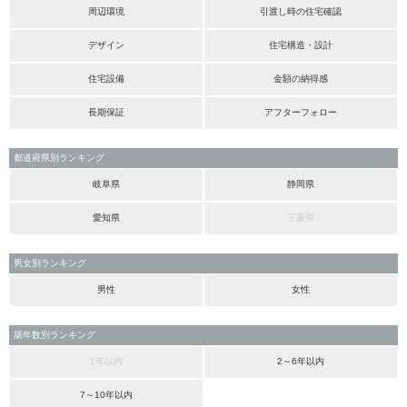
周辺環境
引渡し時の住宅確認
デザイン
住宅構造・設計
住宅設備
金額の納得感
長期保証
アフターフォロー
都道府県別ランキング
岐阜県
静岡県
愛知県
三重県
男女別ランキング
男性
女性
築年数別ランキング
1年以内
2～6年以内
7～10年以内