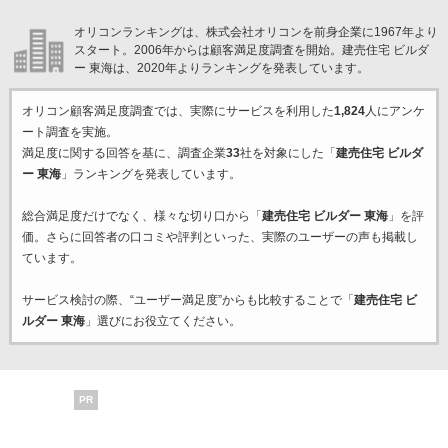
オリコンランキングは、株式会社オリコンを前身企業に1967年より
スタート。2006年からは顧客満足度調査を開始。建売住宅 ビルダ
ー 東海は、2020年よりランキングを発表しています。
オリコン顧客満足度調査では、実際にサービスを利用した
1,824
人にアンケ
ート調査を実施。
満足度に関する回答を基に、調査企業
33
社を対象にした「
建売住宅 ビルダ
ー 東海
」ランキングを発表しています。
総合満足度だけでなく、様々な切り口から「
建売住宅 ビルダー 東海
」を評
価。さらに回答者の口コミや評判といった、実際のユーザーの声も掲載し
ています。
サービス検討の際、“ユーザー満足度”からも比較することで「
建売住宅 ビ
ルダー 東海
」選びにお役立てください。
PR