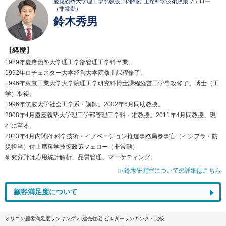
慶應義塾大学理工学部教授／内閣府 上席科学技術政策フェロー
（非常勤）
鈴木秀男
【経歴】
1989年慶應義塾大学理工学部管理工学科卒業。
1992年ロチェスター大学経営大学院修士課程修了。
1996年東京工業大学大学院理工学研究科博士課程経営工学専攻修了。博士（工
学）取得。
1996年筑波大学社会工学系・講師。2002年6月同助教授。
2008年4月慶應義塾大学理工学部管理工学科・准教授。2011年4月同教授、現
在に至る。
2023年4月内閣府 科学技術・イノベーション推進事務局参事官（インフラ・防
災担当）付上席科学技術政策フェロー（非常勤）
研究分野は応用統計解析、品質管理、マーケティング。
≫鈴木研究室についての詳細はこちら
顧客満足度について
オリコン顧客満足度ランキング
建売住宅 ビルダーランキング・比較