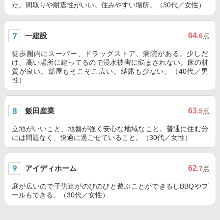
た。間取りや耐震性がいい。住みやすい場所。（30代／女性）
一建設
64
.6
点
徒歩圏内にスーパー、ドラッグストア、病院がある。少しだ
け、高い場所に建ってるので浸水被害に悩まされない。床の材
質が良い。部屋もそこそこ広い。結露も少ない。（40代／男
性）
飯田産業
63
.5
点
立地がいいこと、地盤が強く安心な地域なこと。普通に住む分
には問題なく、快適に過ごせていること。（30代／女性）
アイディホーム
62
.7
点
庭が広いので子供達がのびのびと遊ぶことができるしBBQやプ
ールもできる。（30代／女性）