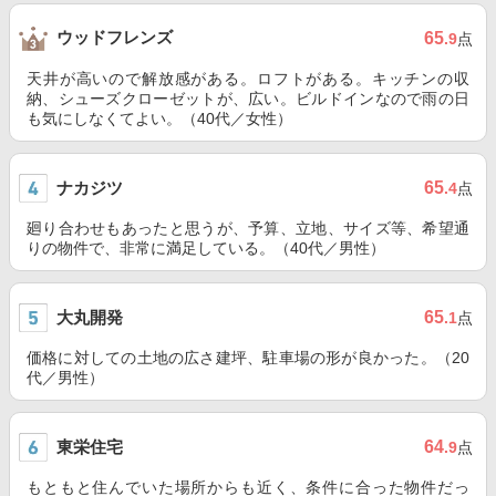
ウッドフレンズ
65
.9
点
天井が高いので解放感がある。ロフトがある。キッチンの収
納、シューズクローゼットが、広い。ビルドインなので雨の日
も気にしなくてよい。（40代／女性）
ナカジツ
65
.4
点
廻り合わせもあったと思うが、予算、立地、サイズ等、希望通
りの物件で、非常に満足している。（40代／男性）
大丸開発
65
.1
点
価格に対しての土地の広さ建坪、駐車場の形が良かった。（20
代／男性）
東栄住宅
64
.9
点
もともと住んでいた場所からも近く、条件に合った物件だっ