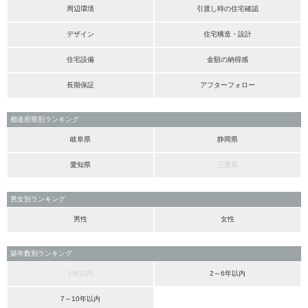
周辺環境
引渡し時の住宅確認
デザイン
住宅構造・設計
住宅設備
金額の納得感
長期保証
アフターフォロー
都道府県別ランキング
岐阜県
静岡県
愛知県
三重県
男女別ランキング
男性
女性
築年数別ランキング
1年以内
2～6年以内
7～10年以内