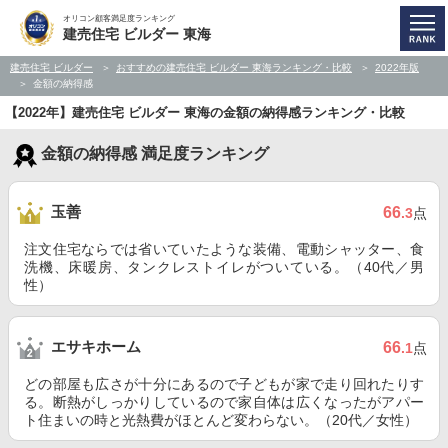
オリコン顧客満足度ランキング
建売住宅 ビルダー 東海
建売住宅 ビルダー
おすすめの建売住宅 ビルダー 東海ランキング・比較
2022年版
金額の納得感
【2022年】建売住宅 ビルダー 東海の金額の納得感ランキング・比較
金額の納得感 満足度ランキング
玉善
66
.3
点
注文住宅ならでは省いていたような装備、電動シャッター、食
洗機、床暖房、タンクレストイレがついている。（40代／男
性）
エサキホーム
66
.1
点
どの部屋も広さが十分にあるので子どもが家で走り回れたりす
る。断熱がしっかりしているので家自体は広くなったがアパー
ト住まいの時と光熱費がほとんど変わらない。（20代／女性）