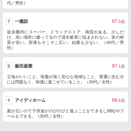
代／男性）
一建設
67
.5
点
徒歩圏内にスーパー、ドラッグストア、病院がある。少しだ
け、高い場所に建ってるので浸水被害に悩まされない。床の材
質が良い。部屋もそこそこ広い。結露も少ない。（40代／男
性）
飯田産業
67
.1
点
立地がいいこと、地盤が強く安心な地域なこと。普通に住む分
には問題なく、快適に過ごせていること。（30代／女性）
アイディホーム
66
.6
点
庭が広いので子供達がのびのびと遊ぶことができるしBBQやプ
ールもできる。（30代／女性）