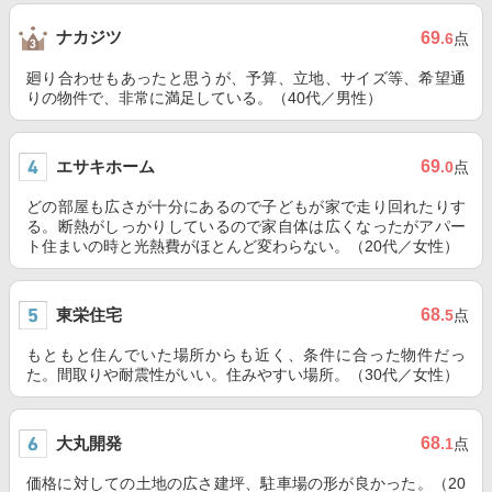
ナカジツ
69
.6
点
廻り合わせもあったと思うが、予算、立地、サイズ等、希望通
りの物件で、非常に満足している。（40代／男性）
エサキホーム
69
.0
点
どの部屋も広さが十分にあるので子どもが家で走り回れたりす
る。断熱がしっかりしているので家自体は広くなったがアパー
ト住まいの時と光熱費がほとんど変わらない。（20代／女性）
東栄住宅
68
.5
点
もともと住んでいた場所からも近く、条件に合った物件だっ
た。間取りや耐震性がいい。住みやすい場所。（30代／女性）
大丸開発
68
.1
点
価格に対しての土地の広さ建坪、駐車場の形が良かった。（20