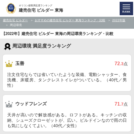
オリコン顧客満足度ランキング
建売住宅 ビルダー 東海
建売住宅 ビルダー
おすすめの建売住宅 ビルダー 東海ランキング・比較
2022年版
周辺環境
【2022年】建売住宅 ビルダー 東海の周辺環境ランキング・比較
周辺環境 満足度ランキング
玉善
72
.3
点
注文住宅ならでは省いていたような装備、電動シャッター、食
洗機、床暖房、タンクレストイレがついている。（40代／男
性）
ウッドフレンズ
71
.7
点
天井が高いので解放感がある。ロフトがある。キッチンの収
納、シューズクローゼットが、広い。ビルドインなので雨の日
も気にしなくてよい。（40代／女性）