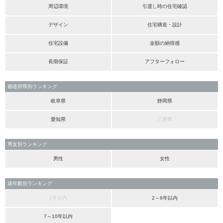
周辺環境
引渡し時の住宅確認
デザイン
住宅構造・設計
住宅設備
金額の納得感
長期保証
アフターフォロー
都道府県別ランキング
岐阜県
静岡県
愛知県
三重県
男女別ランキング
男性
女性
築年数別ランキング
1年以内
2～6年以内
7～10年以内