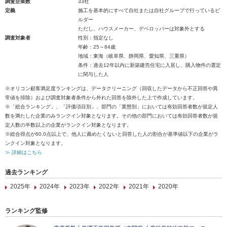
調査企業数
33社
定義
施工を基本的にすべて自社または自社グループで行っているビ
ルダー
ただし、ハウスメーカー、デベロッパーは対象外とする
調査対象者
性別：指定なし
年齢：25～84歳
地域：東海（岐阜県、静岡県、愛知県、三重県）
条件：過去12年以内に新築建売住宅に入居し、購入物件の選定
に関与した人
※オリコン顧客満足度ランキングは、データクリーニング（回収したデータから不正回答や異
常値を排除）および調査対象者条件から外れた回答を除外した上で作成しています。
※「総合ランキング」、「評価項目別」、部門の「業態別」においては有効回答者数が規定人
数を満たした企業のみランクイン対象となります。その他の部門においては有効回答者数が規
定人数の半数以上の企業がランクイン対象となります。
※総合得点が60.0点以上で、他人に薦めたくないと回答した人の割合が基準値以下の企業がラ
ンクイン対象となります。
≫ 詳細はこちら
過去ランキング
2025年
2024年
2023年
2022年
2021年
2020年
ランキング監修