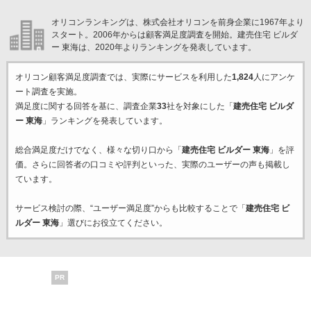
オリコンランキングは、株式会社オリコンを前身企業に1967年より
スタート。2006年からは顧客満足度調査を開始。建売住宅 ビルダ
ー 東海は、2020年よりランキングを発表しています。
オリコン顧客満足度調査では、実際にサービスを利用した
1,824
人にアンケ
ート調査を実施。
満足度に関する回答を基に、調査企業
33
社を対象にした「
建売住宅 ビルダ
ー 東海
」ランキングを発表しています。
総合満足度だけでなく、様々な切り口から「
建売住宅 ビルダー 東海
」を評
価。さらに回答者の口コミや評判といった、実際のユーザーの声も掲載し
ています。
サービス検討の際、“ユーザー満足度”からも比較することで「
建売住宅 ビ
ルダー 東海
」選びにお役立てください。
PR