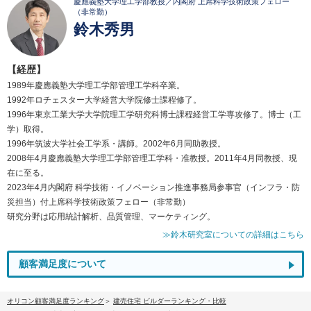
慶應義塾大学理工学部教授／内閣府 上席科学技術政策フェロー
（非常勤）
鈴木秀男
【経歴】
1989年慶應義塾大学理工学部管理工学科卒業。
1992年ロチェスター大学経営大学院修士課程修了。
1996年東京工業大学大学院理工学研究科博士課程経営工学専攻修了。博士（工
学）取得。
1996年筑波大学社会工学系・講師。2002年6月同助教授。
2008年4月慶應義塾大学理工学部管理工学科・准教授。2011年4月同教授、現
在に至る。
2023年4月内閣府 科学技術・イノベーション推進事務局参事官（インフラ・防
災担当）付上席科学技術政策フェロー（非常勤）
研究分野は応用統計解析、品質管理、マーケティング。
≫鈴木研究室についての詳細はこちら
顧客満足度について
オリコン顧客満足度ランキング
建売住宅 ビルダーランキング・比較