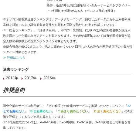
条件：過去3年以内に国内のレンタカーサービスをプライベー
トで利用した経験がある人（ビジネス目的は除外）
※オリコン顧客満足度ランキングは、データクリーニング（回収したデータから不正回答や異
常値を排除）および調査対象者条件から外れた回答を除外した上で作成しています。
※「総合ランキング」、「評価項目別」、部門の「業態別」においては有効回答者数が規定人
数を満たした企業のみランクイン対象となります。その他の部門においては有効回答者数が規
定人数の半数以上の企業がランクイン対象となります。
※総合得点が60.00点以上で、他人に薦めたくないと回答した人の割合が基準値以下の企業がラ
ンクイン対象となります。
≫ 詳細はこちら
過去ランキング
2018年
2017年
2016年
推奨意向
調査企業のサービス利用者に、「どの程度その企業のサービスを推奨したいか」について「
A:
とても薦めたい
」「
B:まあ薦めたい
」「
C:あまり薦めたくない
」「
D:全く薦めたくない
」の4段
階で評価をしてもらい比率を算出しています。
※10段階聴取については、A=9-10回答、B=6-8回答、C=3-5回答、D=1-2回答として割合を算
出しております。