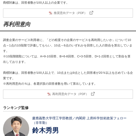
商標対象は、回答者数が100人以上の企業です。
推奨意向データ（PDF）
再利用意向
調査企業のサービス利用者に、「どの程度その企業のサービスを再利用したいか」について10
点～1点の10段階で評価してもらい、10点～6点のいずれかを回答した人の割合を算出していま
す。
※10段階聴取については、A=9-10回答、B=6-8回答、C=3-5回答、D=1-2回答として割合を算
出しております。
商標対象は、回答者数が100人以上で、10点または9点とした回答者が20％以上を占めている企
業です。
※再利用意向の％は、各選択肢の回答者数を用いて算出しています。
再利用意向データ（PDF）
ランキング監修
慶應義塾大学理工学部教授／内閣府 上席科学技術政策フェロー
（非常勤）
鈴木秀男