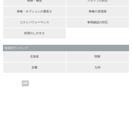
保険・補償
スタッフの対応
車種・オプションの豊富さ
車種の清潔感
コストパフォーマンス
車両確認の対応
利用のしやすさ
地域別ランキング
北海道
関東
近畿
九州
PR