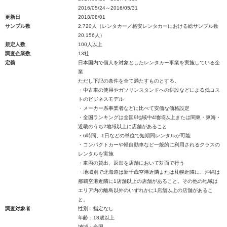
2016/05/24～2016/05/31
更新日
2018/08/01
サンプル数
2,720人（レンタカー／格安レンタカーにおける総サンプル数
20,156人）
規定人数
100人以上
調査企業数
13社
定義
日本国内で個人を対象としたレンタカー事業を実施している企
業
ただし下記の条件を全て満たすものとする。
・中古車の使用やガソリンスタンドへの併設などによる低コス
トのビジネスモデル
・メーカー系事業者などに比べて安価な価格設定
・全国ランキングは全国9地域中4地域以上または関東・東海・
近畿のうち2地域以上に店舗があること
・6時間、1日などの単位で短期間レンタルが可能
・コンパクトカーや軽自動車など一般的に利用されるクラスの
レンタルを実施
・車両の貸出、返却を店舗において対面で行う
・地域別で北海道は新千歳空港近隣または札幌近隣に、沖縄は
那覇空港近隣に1店舗以上の店舗があること。その他の地域は
エリア内の離島以外のいずれかに1店舗以上の店舗があるこ
と。
調査対象者
性別：指定なし
年齢：18歳以上
地域：全国