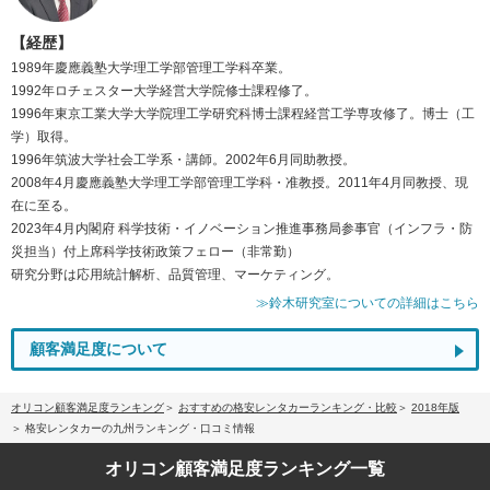
【経歴】
1989年慶應義塾大学理工学部管理工学科卒業。
1992年ロチェスター大学経営大学院修士課程修了。
1996年東京工業大学大学院理工学研究科博士課程経営工学専攻修了。博士（工
学）取得。
1996年筑波大学社会工学系・講師。2002年6月同助教授。
2008年4月慶應義塾大学理工学部管理工学科・准教授。2011年4月同教授、現
在に至る。
2023年4月内閣府 科学技術・イノベーション推進事務局参事官（インフラ・防
災担当）付上席科学技術政策フェロー（非常勤）
研究分野は応用統計解析、品質管理、マーケティング。
≫鈴木研究室についての詳細はこちら
顧客満足度について
オリコン顧客満足度ランキング
おすすめの格安レンタカーランキング・比較
2018年版
格安レンタカーの九州ランキング・口コミ情報
オリコン顧客満足度
ランキング一覧