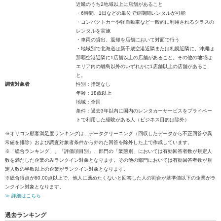
近畿のうち2地域以上に店舗があること
・6時間、1日などの単位で短期間レンタルが可能
・コンパクトカーや軽自動車など一般的に利用されるクラスの
レンタルを実施
・車両の貸出、返却を店舗において対面で行う
・地域別で北海道は新千歳空港近隣または札幌近隣に、沖縄は
那覇空港近隣に1店舗以上の店舗があること。その他の地域は
エリア内の離島以外のいずれかに1店舗以上の店舗があるこ
と。
調査対象者
性別：指定なし
年齢：18歳以上
地域：全国
条件：過去3年以内に国内のレンタカーサービスをプライベー
トで利用した経験がある人（ビジネス目的は除外）
※オリコン顧客満足度ランキングは、データクリーニング（回収したデータから不正回答や異
常値を排除）および調査対象者条件から外れた回答を除外した上で作成しています。
※「総合ランキング」、「評価項目別」、部門の「業態別」においては有効回答者数が規定人
数を満たした企業のみランクイン対象となります。その他の部門においては有効回答者数が規
定人数の半数以上の企業がランクイン対象となります。
※総合得点が60.00点以上で、他人に薦めたくないと回答した人の割合が基準値以下の企業がラ
ンクイン対象となります。
≫ 詳細はこちら
過去ランキング