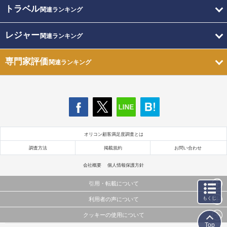
トラベル
関連ランキング
レジャー
関連ランキング
専門家評価
関連ランキング
オリコン顧客満足度調査とは
調査方法
掲載規約
お問い合わせ
会社概要
個人情報保護方針
引用・転載について
もくじ
利用者の声について
当サイトで公開されている情報（文字、写真、イラスト、画像データ等）及びこれらの配置・
編集および構造などについての著作権は株式会社oricon MEに帰属しております。
クッキーの使用について
当サイトに掲載している内容はすべてサービスの利用者が提出された見解・感想です。
これらの情報を権利者の許可なく無断転載・複製などの二次利用を行うことは固く禁じており
Top
弊社が内容について正確性を含め一切保証するものではありません。