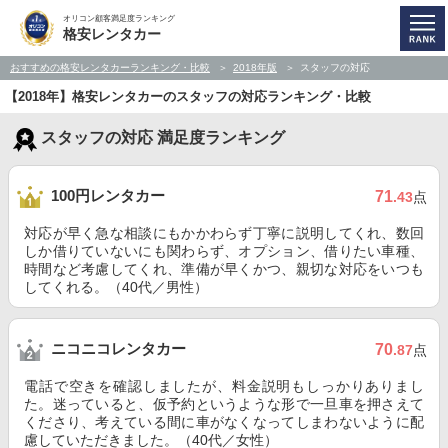
オリコン顧客満足度ランキング
格安レンタカー
おすすめの格安レンタカーランキング・比較
2018年版
スタッフの対応
【2018年】格安レンタカーのスタッフの対応ランキング・比較
スタッフの対応 満足度ランキング
100円レンタカー
71
.43
点
対応が早く急な相談にもかかわらず丁寧に説明してくれ、数回
しか借りていないにも関わらず、オプション、借りたい車種、
時間など考慮してくれ、準備が早くかつ、親切な対応をいつも
してくれる。（40代／男性）
ニコニコレンタカー
70
.87
点
電話で空きを確認しましたが、料金説明もしっかりありまし
た。迷っていると、仮予約というような形で一旦車を押さえて
くださり、考えている間に車がなくなってしまわないように配
慮していただきました。（40代／女性）