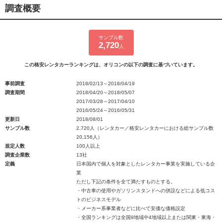
調査概要
サンプル数
2,720
人
この格安レンタカーランキングは、オリコンの以下の調査に基づいています。
事前調査
2018/02/13～2018/04/19
調査期間
2018/04/20～2018/05/07
2017/03/28～2017/04/10
2016/05/24～2016/05/31
更新日
2018/08/01
サンプル数
2,720人（レンタカー／格安レンタカーにおける総サンプル数
20,156人）
規定人数
100人以上
調査企業数
13社
定義
日本国内で個人を対象としたレンタカー事業を実施している企
業
ただし下記の条件を全て満たすものとする。
・中古車の使用やガソリンスタンドへの併設などによる低コス
トのビジネスモデル
・メーカー系事業者などに比べて安価な価格設定
・全国ランキングは全国9地域中4地域以上または関東・東海・