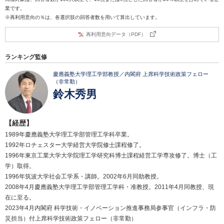
業です。
※再利用意向の％は、各選択肢の回答者数を用いて算出しています。
再利用意向データ（PDF）
ランキング監修
慶應義塾大学理工学部教授／内閣府 上席科学技術政策フェロー
（非常勤）
鈴木秀男
【経歴】
1989年慶應義塾大学理工学部管理工学科卒業。
1992年ロチェスター大学経営大学院修士課程修了。
1996年東京工業大学大学院理工学研究科博士課程経営工学専攻修了。博士（工
学）取得。
1996年筑波大学社会工学系・講師。2002年6月同助教授。
2008年4月慶應義塾大学理工学部管理工学科・准教授。2011年4月同教授、現
在に至る。
2023年4月内閣府 科学技術・イノベーション推進事務局参事官（インフラ・防
災担当）付上席科学技術政策フェロー（非常勤）