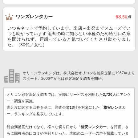
ワンズレンタカー
68
.56
点
いつもネットで予約しています。来店～出発までスムーズでい
つも助かっています 返却の時に知らない車種のため給油口の扉
を開けられず、戸惑っていると気づいてくださり助かりまし
た。（30代／女性）
オリコンランキングは、株式会社オリコンを前身企業に1967年より
スタート。2006年からは顧客満足度調査を開始。
オリコン顧客満足度調査では、実際にサービスを利用した
2,720
人にアンケ
ート調査を実施。
満足度に関する回答を基に、調査企業
13
社を対象にした「
格安レンタカ
ー
」ランキングを発表しています。
総合満足度だけでなく、様々な切り口から「
格安レンタカー
」を評価。さ
らに回答者の口コミや評判といった、実際のユーザーの声も掲載していま