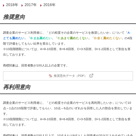
2018年
2017年
2016年
推奨意向
調査企業のサービス利用者に、「どの程度その企業のサービスを推奨したいか」について「
A:
とても薦めたい
」「
B:まあ薦めたい
」「
C:あまり薦めたくない
」「
D:全く薦めたくない
」の4段
階で評価をしてもらい比率を算出しています。
※10段階聴取については、A=9-10回答、B=6-8回答、C=3-5回答、D=1-2回答として割合を算
出しております。
商標対象は、回答者数が100人以上の企業です。
推奨意向データ（PDF）
再利用意向
調査企業のサービス利用者に、「どの程度その企業のサービスを再利用したいか」について10
点～1点の10段階で評価してもらい、10点～6点のいずれかを回答した人の割合を算出していま
す。
※10段階聴取については、A=9-10回答、B=6-8回答、C=3-5回答、D=1-2回答として割合を算
出しております。
商標対象は、回答者数が100人以上で、10点または9点とした回答者が20％以上を占めている企