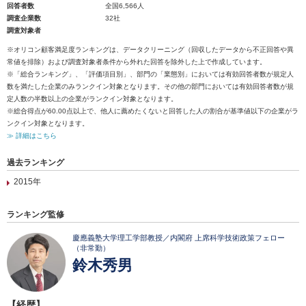
回答者数
全国6,566人
調査企業数
32社
調査対象者
※オリコン顧客満足度ランキングは、データクリーニング（回収したデータから不正回答や異
常値を排除）および調査対象者条件から外れた回答を除外した上で作成しています。
※「総合ランキング」、「評価項目別」、部門の「業態別」においては有効回答者数が規定人
数を満たした企業のみランクイン対象となります。その他の部門においては有効回答者数が規
定人数の半数以上の企業がランクイン対象となります。
※総合得点が60.00点以上で、他人に薦めたくないと回答した人の割合が基準値以下の企業がラ
ンクイン対象となります。
≫ 詳細はこちら
過去ランキング
2015年
ランキング監修
慶應義塾大学理工学部教授／内閣府 上席科学技術政策フェロー
（非常勤）
鈴木秀男
【経歴】