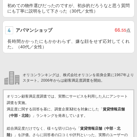
初めての物件選びだったのですが、初歩的だろうなと思う質問
にも丁寧に説明をして下さった（30代／女性）
アパマンショップ
66
.55
点
長時間かかったにもかかわらず、嫌な顔をせず応対してくれ
た。（40代／女性）
オリコンランキングは、株式会社オリコンを前身企業に1967年より
スタート。2006年からは顧客満足度調査を開始。
オリコン顧客満足度調査では、実際にサービスを利用した
人にアンケート
調査を実施。
満足度に関する回答を基に、調査企業
32
社を対象にした「
賃貸情報店舗
（中部・北陸）
」ランキングを発表しています。
総合満足度だけでなく、様々な切り口から「
賃貸情報店舗（中部・北
陸）
」を評価。さらに回答者の口コミや評判といった、実際のユーザーの