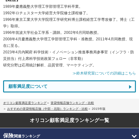
1989年慶應義塾大学理工学部管理工学科卒業。
1992年ロチェスター大学経営大学院修士課程修了。
1996年東京工業大学大学院理工学研究科博士課程経営工学専攻修了。博士（工
学）取得。
1996年筑波大学社会工学系・講師。2002年6月同助教授。
2008年4月慶應義塾大学理工学部管理工学科・准教授。2011年4月同教授、現
在に至る。
2023年4月内閣府 科学技術・イノベーション推進事務局参事官（インフラ・防
災担当）付上席科学技術政策フェロー（非常勤）
研究分野は応用統計解析、品質管理、マーケティング。
≫鈴木研究室についての詳細はこちら
顧客満足度について
オリコン顧客満足度ランキング
賃貸情報店舗ランキング・比較
おすすめの賃貸情報店舗（中部・北陸）ランキング・比較
2015年版
オリコン顧客満足度
ランキング一覧
保険
関連ランキング