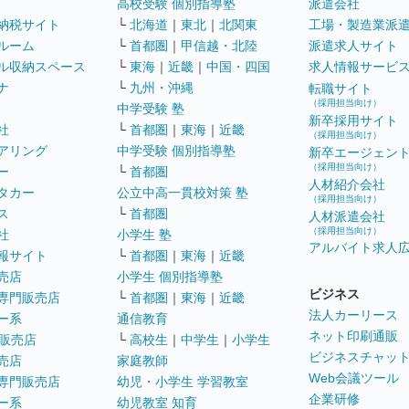
高校受験 個別指導塾
派遣会社
納税サイト
└
北海道
｜
東北
｜
北関東
工場・製造業派
ルーム
└
首都圏
｜
甲信越・北陸
派遣求人サイト
ル収納スペース
└
東海
｜
近畿
｜
中国・四国
求人情報サービ
ナ
└
九州・沖縄
転職サイト
（採用担当向け）
中学受験 塾
新卒採用サイト
社
└
首都圏
｜
東海
｜
近畿
（採用担当向け）
アリング
中学受験 個別指導塾
新卒エージェン
（採用担当向け）
ー
└
首都圏
人材紹介会社
タカー
公立中高一貫校対策 塾
（採用担当向け）
ス
└
首都圏
人材派遣会社
（採用担当向け）
社
小学生 塾
アルバイト求人
報サイト
└
首都圏
｜
東海
｜
近畿
売店
小学生 個別指導塾
ビジネス
専門販売店
└
首都圏
｜
東海
｜
近畿
法人カーリース
ー系
通信教育
ネット印刷通販
販売店
└
高校生
｜
中学生
｜
小学生
ビジネスチャッ
売店
家庭教師
Web会議ツール
専門販売店
幼児・小学生 学習教室
企業研修
ー系
幼児教室 知育