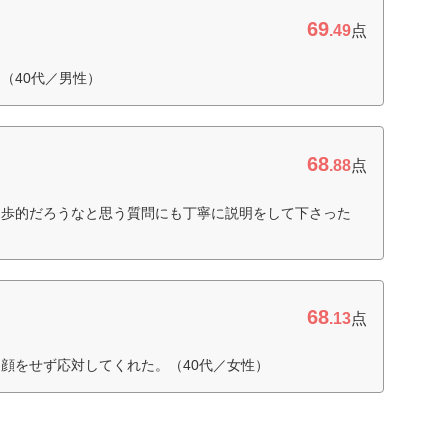
69
.49
点
（40代／男性）
68
.88
点
初歩的だろうなと思う質問にも丁寧に説明をして下さった
68
.13
点
顔をせず応対してくれた。（40代／女性）