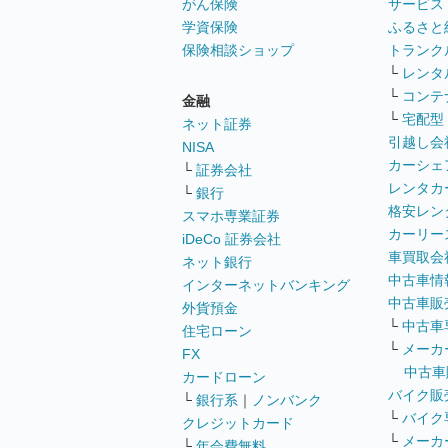
がん保険
サービス
学資保険
ふるさと
保険相談ショップ
トランク
└
レンタ
└
コンテ
金融
└
宅配型
ネット証券
引越し会
NISA
カーシェ
└
証券会社
レンタカ
└
銀行
格安レン
スマホ専業証券
カーリー
iDeCo 証券会社
車買取会
ネット銀行
中古車情
インターネットバンキング
中古車販
外貨預金
└
中古車
住宅ローン
└
メーカ
FX
中古車
カードローン
バイク販
└
銀行系
｜
ノンバンク
└
バイク
クレジットカード
└
メーカ
└
年会費無料