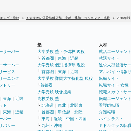
キング・比較
おすすめの賃貸情報店舗（中部・北陸）ランキング・比較
2015年版
塾
人材
ーサーバー
大学受験 塾・予備校 現役
就活エージェン
└
首都圏
｜
東海
｜
近畿
就活サイト
ーサーバー
大学受験 個別指導塾 現役
逆求人型就活サ
サービス
└
首都圏
｜
東海
｜
近畿
アルバイト情報
リーニング
大学受験 難関大学特化型 現役
転職サイト
ンドリー
└
首都圏
転職サイト 女性
大学受験 映像授業
転職スカウトサ
｜
東海
｜
近畿
高校受験 塾
転職エージェン
ット
└
北海道
｜
東北
｜
北関東
看護師転職
｜
東海
｜
近畿
└
首都圏
｜
甲信越・北陸
介護転職
ーパー
└
東海
｜
近畿
｜
中国・四国
ハイクラス・
リバリー
└
九州・沖縄
ミドルクラス転