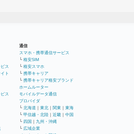
通信
ト
スマホ・携帯通信サービス
└
格安SIM
ービス
└
格安スマホ
サイト
└
携帯キャリア
└
携帯キャリア格安ブランド
ホームルーター
ービス
モバイルデータ通信
ト
プロバイダ
└
北海道
｜
東北
｜
関東
｜
東海
└
甲信越・北陸
｜
近畿
｜
中国
└
四国
｜
九州・沖縄
職
└
広域企業