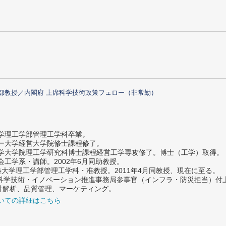
部教授／内閣府 上席科学技術政策フェロー（非常勤）
大学理工学部管理工学科卒業。
ター大学経営大学院修士課程修了。
大学大学院理工学研究科博士課程経営工学専攻修了。博士（工学）取得。
社会工学系・講師。2002年6月同助教授。
義塾大学理工学部管理工学科・准教授。2011年4月同教授、現在に至る。
府 科学技術・イノベーション推進事務局参事官（インフラ・防災担当）
計解析、品質管理、マーケティング。
いての詳細はこちら