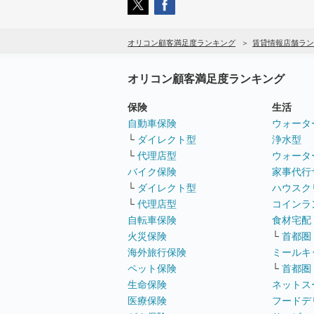
オリコン顧客満足度ランキング
賃貸情報店舗ラン
オリコン顧客満足度ランキング
保険
生活
自動車保険
ウォータ
└
ダイレクト型
浄水型
└
代理店型
ウォータ
バイク保険
家事代行
└
ダイレクト型
ハウスク
└
代理店型
コインラ
自転車保険
食材宅配
火災保険
└
首都圏
海外旅行保険
ミールキ
ペット保険
└
首都圏
生命保険
ネットス
医療保険
フードデ