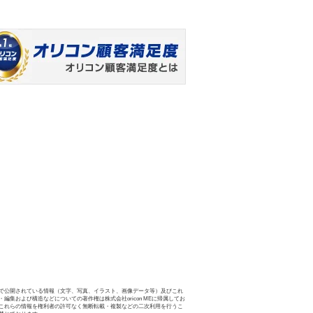
で公開されている情報（文字、写真、イラスト、画像データ等）及びこれ
・編集および構造などについての著作権は株式会社oricon MEに帰属してお
これらの情報を権利者の許可なく無断転載・複製などの二次利用を行うこ