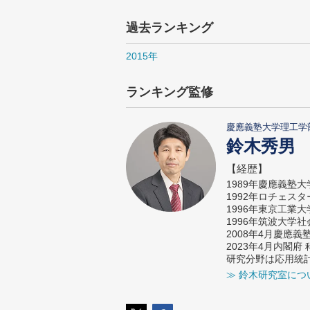
過去ランキング
2015年
ランキング監修
慶應義塾大学理工学
鈴木秀男
【経歴】
1989年慶應義塾
1992年ロチェス
1996年東京工業
1996年筑波大学
2008年4月慶應
2023年4月内閣
研究分野は応用統
≫ 鈴木研究室につ