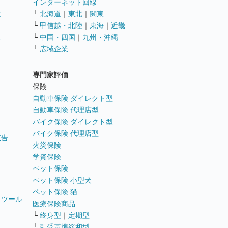
インターネット回線
遣
└
北海道
｜
東北
｜
関東
└
甲信越・北陸
｜
東海
｜
近畿
ス
└
中国・四国
｜
九州・沖縄
└
広域企業
専門家評価
ト
保険
自動車保険 ダイレクト型
自動車保険 代理店型
バイク保険 ダイレクト型
バイク保険 代理店型
広告
火災保険
学資保険
ペット保険
ペット保険 小型犬
ペット保険 猫
トツール
医療保険商品
└
終身型
｜
定期型
└
引受基準緩和型