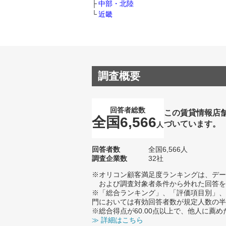
中部・北陸
近畿
調査概要
回答者総数
この賃貸情報店
全国6,566
づいています。
人
回答者数
全国6,566人
調査企業数
32社
※オリコン顧客満足度ランキングは、デー
および調査対象者条件から外れた回答を
※「総合ランキング」、「評価項目別」、
門においては有効回答者数が規定人数の半
※総合得点が60.00点以上で、他人に
≫ 詳細はこちら