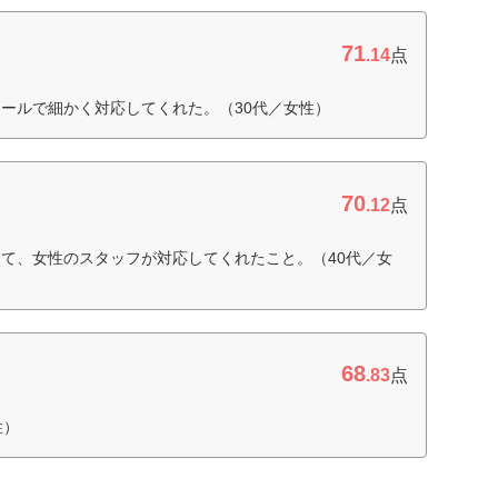
71
.14
点
ールで細かく対応してくれた。（30代／女性）
70
.12
点
て、女性のスタッフが対応してくれたこと。（40代／女
68
.83
点
性）