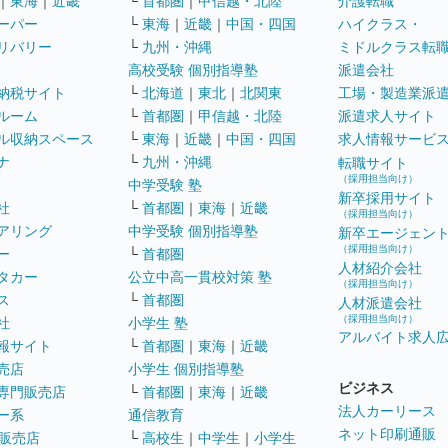
｜
東海
｜
近畿
└
首都圏
｜
甲信越・北陸
介護転職
ーパー
└
東海
｜
近畿
｜
中国・四国
ハイクラス・
リバリー
└
九州・沖縄
ミドルクラス転
高校受験 個別指導塾
派遣会社
納税サイト
└
北海道
｜
東北
｜
北関東
工場・製造業派
ルーム
└
首都圏
｜
甲信越・北陸
派遣求人サイト
ル収納スペース
└
東海
｜
近畿
｜
中国・四国
求人情報サービ
ナ
└
九州・沖縄
転職サイト
（採用担当向け）
中学受験 塾
新卒採用サイト
社
└
首都圏
｜
東海
｜
近畿
（採用担当向け）
アリング
中学受験 個別指導塾
新卒エージェン
（採用担当向け）
ー
└
首都圏
人材紹介会社
タカー
公立中高一貫校対策 塾
（採用担当向け）
ス
└
首都圏
人材派遣会社
（採用担当向け）
社
小学生 塾
アルバイト求人
報サイト
└
首都圏
｜
東海
｜
近畿
売店
小学生 個別指導塾
ビジネス
専門販売店
└
首都圏
｜
東海
｜
近畿
法人カーリース
ー系
通信教育
ネット印刷通販
販売店
└
高校生
｜
中学生
｜
小学生