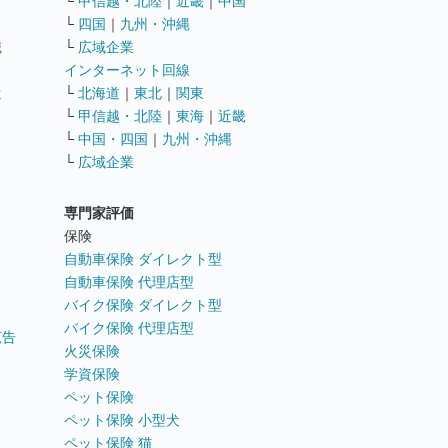
└
甲信越・北陸
｜
近畿
｜
中国
└
四国
｜
九州・沖縄
職
└
広域企業
インターネット回線
遣
└
北海道
｜
東北
｜
関東
└
甲信越・北陸
｜
東海
｜
近畿
ス
└
中国・四国
｜
九州・沖縄
└
広域企業
専門家評価
ト
保険
自動車保険 ダイレクト型
自動車保険 代理店型
バイク保険 ダイレクト型
バイク保険 代理店型
広告
火災保険
学資保険
ペット保険
ペット保険 小型犬
ペット保険 猫