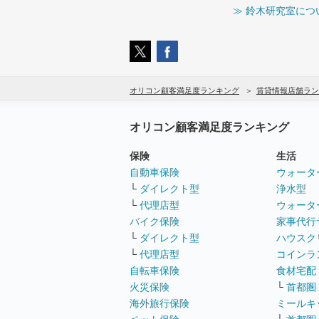
≫ 鈴木研究室につ
オリコン顧客満足度ランキング
賃貸情報店舗ラン
オリコン顧客満足度ランキング
保険
生活
自動車保険
ウォータ
└
ダイレクト型
浄水型
└
代理店型
ウォータ
バイク保険
家事代行
└
ダイレクト型
ハウスク
└
代理店型
コインラ
自転車保険
食材宅配
火災保険
└
首都圏
海外旅行保険
ミールキ