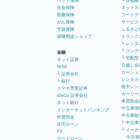
ペット保険
└
首都圏
生命保険
ネットス
医療保険
フードデ
がん保険
サービス
学資保険
ふるさと
保険相談ショップ
トランク
└
レンタ
└
コンテ
金融
└
宅配型
ネット証券
引越し会
NISA
カーシェ
└
証券会社
レンタカ
└
銀行
格安レン
スマホ専業証券
カーリー
iDeCo 証券会社
車買取会
ネット銀行
中古車情
インターネットバンキング
中古車販
外貨預金
└
中古車
住宅ローン
└
メーカ
FX
中古車
カードローン