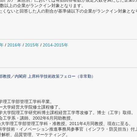
部門の「業態別」においては有効回答者数が規定人数を満たした企業の
数以上の企業がランクイン対象となります。
薦めたくないと回答した人の割合が基準値以下の企業がランクイン対象とな
7年
/
2016年
/
2015年
/
2014-2015年
部教授／内閣府 上席科学技術政策フェロー（非常勤）
大学理工学部管理工学科卒業。
ター大学経営大学院修士課程修了。
大学大学院理工学研究科博士課程経営工学専攻修了。博士（工学）取得。
社会工学系・講師。2002年6月同助教授。
義塾大学理工学部管理工学科・准教授。2011年4月同教授、現在に至る。
府 科学技術・イノベーション推進事務局参事官（インフラ・防災担当）
計解析、品質管理、マーケティング。