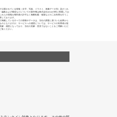
で公開されている情報（文字、写真、イラスト、画像データ等）及びこれ
・編集および構造などについての著作権は株式会社oricon MEに帰属してお
これらの情報を権利者の許可なく無断転載・複製などの二次利用を行うこ
禁じております。
で掲載しているすべての情報やデータは、当社の調査に基づいた結果から
ものとなりますが、サービスへの感想については、サービスの利用者が提
見解・感想となっており、当社の見解・意見ではないことをご理解いただ
ご覧ください。