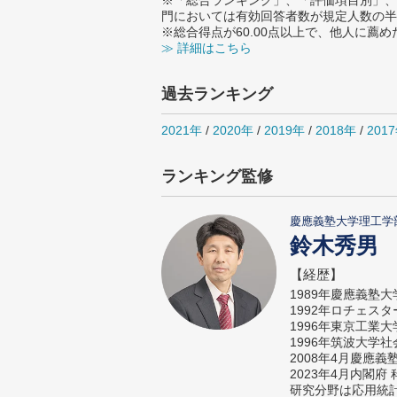
※「総合ランキング」、「評価項目別」、
門においては有効回答者数が規定人数の半
※総合得点が60.00点以上で、他人に
≫ 詳細はこちら
過去ランキング
2021年
/
2020年
/
2019年
/
2018年
/
201
ランキング監修
慶應義塾大学理工学
鈴木秀男
【経歴】
1989年慶應義塾
1992年ロチェス
1996年東京工業
1996年筑波大学
2008年4月慶應
2023年4月内閣
研究分野は応用統