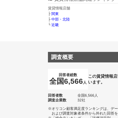
賃貸情報店舗
関東
中部・北陸
近畿
調査概要
回答者総数
この賃貸情報店
全国6,566
います。
人
回答者数
全国6,566人
調査企業数
32社
※オリコン顧客満足度ランキングは、デー
および調査対象者条件から外れた回答を