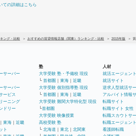
いての詳細はこちら
キング・比較
おすすめの賃貸情報店舗（関東）ランキング・比較
2015年版
賃
塾
人材
ーサーバー
大学受験 塾・予備校 現役
就活エージェン
└
首都圏
｜
東海
｜
近畿
就活サイト
ーサーバー
大学受験 個別指導塾 現役
逆求人型就活サ
サービス
└
首都圏
｜
東海
｜
近畿
アルバイト情報
リーニング
大学受験 難関大学特化型 現役
転職サイト
ンドリー
└
首都圏
転職サイト 女性
大学受験 映像授業
転職スカウトサ
｜
東海
｜
近畿
高校受験 塾
転職エージェン
ット
└
北海道
｜
東北
｜
北関東
看護師転職