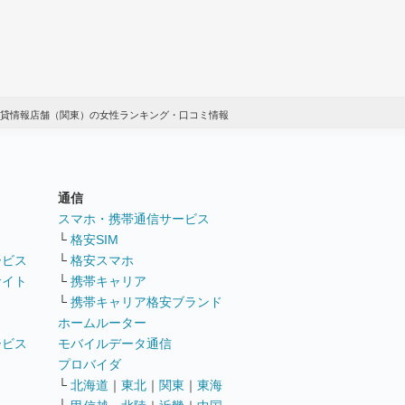
貸情報店舗（関東）の女性ランキング・口コミ情報
通信
ト
スマホ・携帯通信サービス
└
格安SIM
ービス
└
格安スマホ
サイト
└
携帯キャリア
└
携帯キャリア格安ブランド
ホームルーター
ービス
モバイルデータ通信
ト
プロバイダ
└
北海道
｜
東北
｜
関東
｜
東海