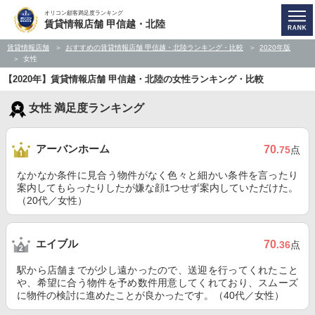
オリコン顧客満足度ランキング
賃貸情報店舗 甲信越・北陸
賃貸情報店舗
おすすめの賃貸情報店舗 甲信越・北陸ランキング・比較
2020年版
女性
【2020年】賃貸情報店舗 甲信越・北陸の女性ランキング・比較
女性 満足度ランキング
アーバンホーム
70
.75
点
なかなか条件に見合う物件がなく色々と細かい条件を言ったり
案内してもらったりしたが嫌な顔1つせず案内していただけた。
（20代／女性）
エイブル
70
.36
点
駅から店舗までが少し遠かったので、送迎を行ってくれたこと
や、希望に合う物件を予め数件用意してくれており、スムーズ
に物件の検討に進めたことが良かったです。（40代／女性）