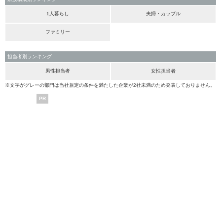
1人暮らし
夫婦・カップル
ファミリー
担当者別ランキング
男性担当者
女性担当者
※文字がグレーの部門は当社規定の条件を満たした企業が2社未満のため発表しておりません。
PR