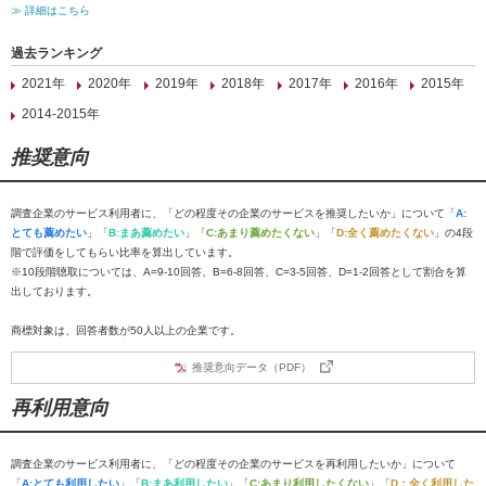
≫ 詳細はこちら
過去ランキング
2021年
2020年
2019年
2018年
2017年
2016年
2015年
2014-2015年
推奨意向
調査企業のサービス利用者に、「どの程度その企業のサービスを推奨したいか」について「
A:
とても薦めたい
」「
B:まあ薦めたい
」「
C:あまり薦めたくない
」「
D:全く薦めたくない
」の4段
階で評価をしてもらい比率を算出しています。
※10段階聴取については、A=9-10回答、B=6-8回答、C=3-5回答、D=1-2回答として割合を算
出しております。
商標対象は、回答者数が50人以上の企業です。
推奨意向データ（PDF）
再利用意向
調査企業のサービス利用者に、「どの程度その企業のサービスを再利用したいか」について
「
A:とても利用したい
」「
B:まあ利用したい
」「
C:あまり利用したくない
」「
D：全く利用した