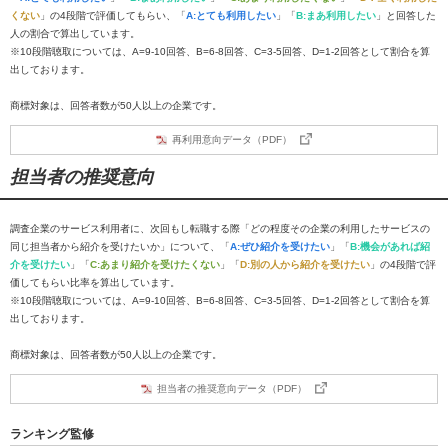
くない
」の4段階で評価してもらい、「
A:とても利用したい
」「
B:まあ利用したい
」と回答した
人の割合で算出しています。
※10段階聴取については、A=9-10回答、B=6-8回答、C=3-5回答、D=1-2回答として割合を算
出しております。
商標対象は、回答者数が50人以上の企業です。
再利用意向データ（PDF）
担当者の推奨意向
調査企業のサービス利用者に、次回もし転職する際「どの程度その企業の利用したサービスの
同じ担当者から紹介を受けたいか」について、「
A:ぜひ紹介を受けたい
」「
B:機会があれば紹
介を受けたい
」「
C:あまり紹介を受けたくない
」「
D:別の人から紹介を受けたい
」の4段階で評
価してもらい比率を算出しています。
※10段階聴取については、A=9-10回答、B=6-8回答、C=3-5回答、D=1-2回答として割合を算
出しております。
商標対象は、回答者数が50人以上の企業です。
担当者の推奨意向データ（PDF）
ランキング監修