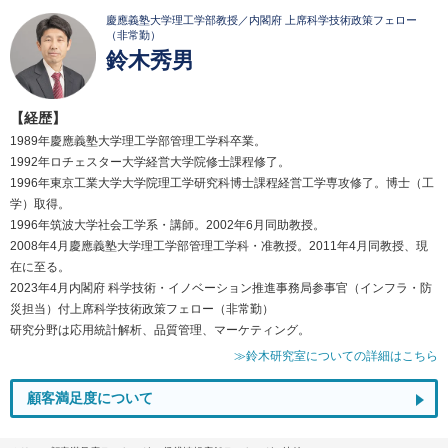
慶應義塾大学理工学部教授／内閣府 上席科学技術政策フェロー
（非常勤）
鈴木秀男
【経歴】
1989年慶應義塾大学理工学部管理工学科卒業。
1992年ロチェスター大学経営大学院修士課程修了。
1996年東京工業大学大学院理工学研究科博士課程経営工学専攻修了。博士（工
学）取得。
1996年筑波大学社会工学系・講師。2002年6月同助教授。
2008年4月慶應義塾大学理工学部管理工学科・准教授。2011年4月同教授、現
在に至る。
2023年4月内閣府 科学技術・イノベーション推進事務局参事官（インフラ・防
災担当）付上席科学技術政策フェロー（非常勤）
研究分野は応用統計解析、品質管理、マーケティング。
≫鈴木研究室についての詳細はこちら
顧客満足度について