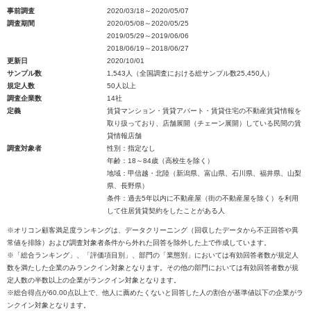
事前調査
2020/03/18～2020/05/07
調査期間
2020/05/08～2020/05/25
2019/05/29～2019/06/06
2018/06/19～2018/06/27
更新日
2020/10/01
サンプル数
1,543人（全国調査における総サンプル数25,450人）
規定人数
50人以上
調査企業数
14社
定義
賃貸マンション・賃貸アパート・賃貸住宅の不動産賃貸情報を
取り扱っており、店舗展開（チェーン展開）している民間の賃
貸情報店舗
調査対象者
性別：指定なし
年齢：18～84歳（高校生を除く）
地域：甲信越・北陸（新潟県、富山県、石川県、福井県、山梨
県、長野県）
条件：過去5年以内に不動産屋（街の不動産屋を除く）を利用
して住居賃貸契約をしたことがある人
※オリコン顧客満足度ランキングは、データクリーニング（回収したデータから不正回答や異
常値を排除）および調査対象者条件から外れた回答を除外した上で作成しています。
※「総合ランキング」、「評価項目別」、部門の「業態別」においては有効回答者数が規定人
数を満たした企業のみランクイン対象となります。その他の部門においては有効回答者数が規
定人数の半数以上の企業がランクイン対象となります。
※総合得点が60.00点以上で、他人に薦めたくないと回答した人の割合が基準値以下の企業がラ
ンクイン対象となります。