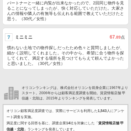
パートナーと一緒に内覧が出来なかったので、2回同じ物件を見
ることになってしまったが、快く対応していただけた。大家さ
んの情報や隣人の有無等も伝えれる範囲で教えていただけたと
思う。（30代／女性）
ミニミニ
67
.89
点
慣れない土地での物件探しだったため色々と質問しましたが、
細かく説明してくれました。その中から、希望に合う物件を探
してくれて、満足する場所を見つけてもらえて頼んでよかった
と思いました。（30代／女性）
オリコンランキングは、株式会社オリコンを前身企業に1967年より
スタート。2006年からは顧客満足度調査を開始。賃貸情報店舗 甲
信越・北陸は、2015年よりランキングを発表しています。
オリコン顧客満足度調査では、実際にサービスを利用した
1,543
人にアンケ
ート調査を実施。
満足度に関する回答を基に、調査企業
14
社を対象にした「
賃貸情報店舗 甲
信越・北陸
」ランキングを発表しています。