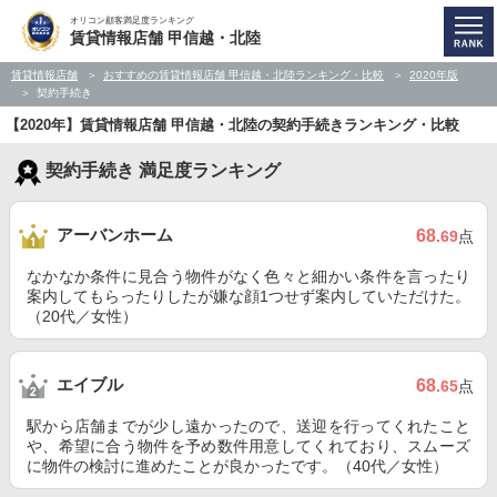
オリコン顧客満足度ランキング
賃貸情報店舗 甲信越・北陸
賃貸情報店舗
おすすめの賃貸情報店舗 甲信越・北陸ランキング・比較
2020年版
契約手続き
【2020年】賃貸情報店舗 甲信越・北陸の契約手続きランキング・比較
契約手続き 満足度ランキング
アーバンホーム
68
.69
点
なかなか条件に見合う物件がなく色々と細かい条件を言ったり
案内してもらったりしたが嫌な顔1つせず案内していただけた。
（20代／女性）
エイブル
68
.65
点
駅から店舗までが少し遠かったので、送迎を行ってくれたこと
や、希望に合う物件を予め数件用意してくれており、スムーズ
に物件の検討に進めたことが良かったです。（40代／女性）