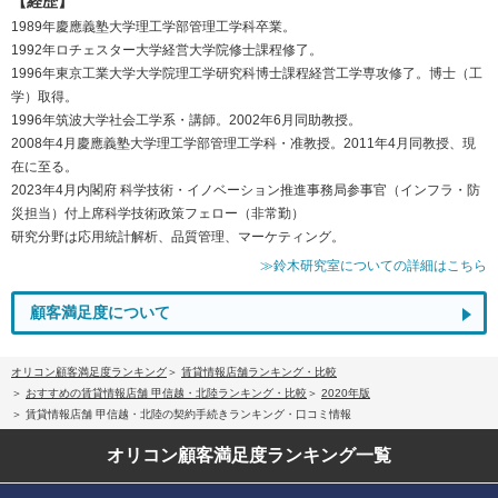
【経歴】
1989年慶應義塾大学理工学部管理工学科卒業。
1992年ロチェスター大学経営大学院修士課程修了。
1996年東京工業大学大学院理工学研究科博士課程経営工学専攻修了。博士（工
学）取得。
1996年筑波大学社会工学系・講師。2002年6月同助教授。
2008年4月慶應義塾大学理工学部管理工学科・准教授。2011年4月同教授、現
在に至る。
2023年4月内閣府 科学技術・イノベーション推進事務局参事官（インフラ・防
災担当）付上席科学技術政策フェロー（非常勤）
研究分野は応用統計解析、品質管理、マーケティング。
≫鈴木研究室についての詳細はこちら
顧客満足度について
オリコン顧客満足度ランキング
賃貸情報店舗ランキング・比較
おすすめの賃貸情報店舗 甲信越・北陸ランキング・比較
2020年版
賃貸情報店舗 甲信越・北陸の契約手続きランキング・口コミ情報
オリコン顧客満足度
ランキング一覧