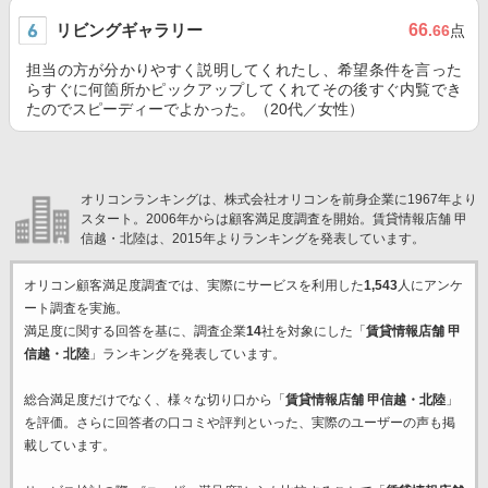
リビングギャラリー
66
.66
点
担当の方が分かりやすく説明してくれたし、希望条件を言った
らすぐに何箇所かピックアップしてくれてその後すぐ内覧でき
たのでスピーディーでよかった。（20代／女性）
オリコンランキングは、株式会社オリコンを前身企業に1967年より
スタート。2006年からは顧客満足度調査を開始。賃貸情報店舗 甲
信越・北陸は、2015年よりランキングを発表しています。
オリコン顧客満足度調査では、実際にサービスを利用した
1,543
人にアンケ
ート調査を実施。
満足度に関する回答を基に、調査企業
14
社を対象にした「
賃貸情報店舗 甲
信越・北陸
」ランキングを発表しています。
総合満足度だけでなく、様々な切り口から「
賃貸情報店舗 甲信越・北陸
」
を評価。さらに回答者の口コミや評判といった、実際のユーザーの声も掲
載しています。