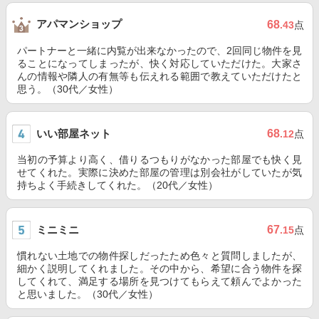
アパマンショップ
68
.43
点
パートナーと一緒に内覧が出来なかったので、2回同じ物件を見
ることになってしまったが、快く対応していただけた。大家さ
んの情報や隣人の有無等も伝えれる範囲で教えていただけたと
思う。（30代／女性）
いい部屋ネット
68
.12
点
当初の予算より高く、借りるつもりがなかった部屋でも快く見
せてくれた。実際に決めた部屋の管理は別会社がしていたが気
持ちよく手続きしてくれた。（20代／女性）
ミニミニ
67
.15
点
慣れない土地での物件探しだったため色々と質問しましたが、
細かく説明してくれました。その中から、希望に合う物件を探
してくれて、満足する場所を見つけてもらえて頼んでよかった
と思いました。（30代／女性）