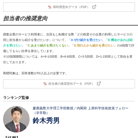
再利用意向データ（PDF）
担当者の推奨意向
調査企業のサービス利用者に、次回もし転職する際「どの程度その企業の利用したサービスの
同じ担当者から紹介を受けたいか」について、「
A:ぜひ紹介を受けたい
」「
B:機会があれば紹
介を受けたい
」「
C:あまり紹介を受けたくない
」「
D:別の人から紹介を受けたい
」の4段階で評
価してもらい比率を算出しています。
※10段階聴取については、A=9-10回答、B=6-8回答、C=3-5回答、D=1-2回答として割合を算
出しております。
商標対象は、回答者数が50人以上の企業です。
担当者の推奨意向データ（PDF）
ランキング監修
慶應義塾大学理工学部教授／内閣府 上席科学技術政策フェロー
（非常勤）
鈴木秀男