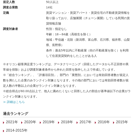
規定人数
50人以上
調査企業数
14社
定義
賃貸マンション・賃貸アパート・賃貸住宅の不動産賃貸情報を
取り扱っており、店舗展開（チェーン展開）している民間の賃
貸情報店舗
調査対象者
性別：指定なし
年齢：18～84歳（高校生を除く）
地域：甲信越・北陸（新潟県、富山県、石川県、福井県、山梨
県、長野県）
条件：過去5年以内に不動産屋（街の不動産屋を除く）を利用
して住居賃貸契約をしたことがある人
※オリコン顧客満足度ランキングは、データクリーニング（回収したデータから不正回答や異
常値を排除）および調査対象者条件から外れた回答を除外した上で作成しています。
※「総合ランキング」、「評価項目別」、部門の「業態別」においては有効回答者数が規定人
数を満たした企業のみランクイン対象となります。その他の部門においては有効回答者数が規
定人数の半数以上の企業がランクイン対象となります。
※総合得点が60.00点以上で、他人に薦めたくないと回答した人の割合が基準値以下の企業がラ
ンクイン対象となります。
≫ 詳細はこちら
過去ランキング
2021年
2020年
2019年
2018年
2017年
2016年
2015年
2014-2015年