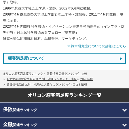
学）取得。
1996年筑波大学社会工学系・講師。2002年6月同助教授。
2008年4月慶應義塾大学理工学部管理工学科・准教授。2011年4月同教授、現
在に至る。
2023年4月内閣府 科学技術・イノベーション推進事務局参事官（インフラ・防
災担当）付上席科学技術政策フェロー（非常勤）
研究分野は応用統計解析、品質管理、マーケティング。
≫鈴木研究室についての詳細はこちら
顧客満足度について
オリコン顧客満足度ランキング
賃貸情報店舗ランキング・比較
おすすめの賃貸情報店舗 九州・沖縄ランキング・比較
2020年版
賃貸情報店舗 九州・沖縄の1人暮らしランキング・口コミ情報
オリコン顧客満足度
ランキング一覧
保険
関連ランキング
金融
関連ランキング