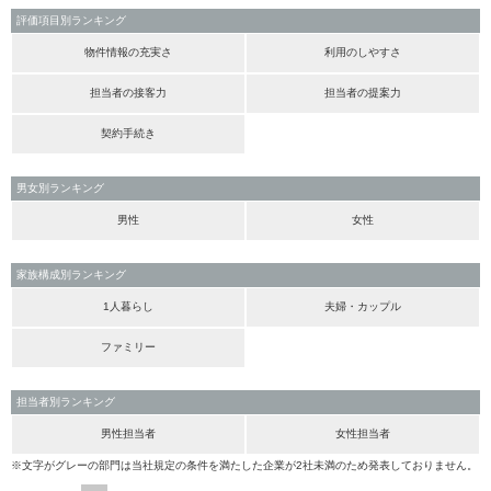
評価項目別ランキング
物件情報の充実さ
利用のしやすさ
担当者の接客力
担当者の提案力
契約手続き
男女別ランキング
男性
女性
家族構成別ランキング
1人暮らし
夫婦・カップル
ファミリー
担当者別ランキング
男性担当者
女性担当者
※文字がグレーの部門は当社規定の条件を満たした企業が2社未満のため発表しておりません。