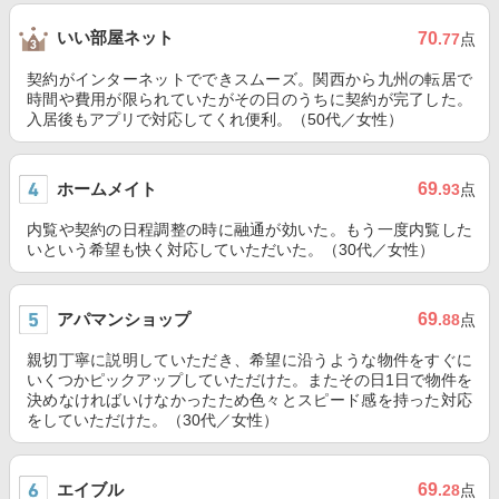
いい部屋ネット
70
.77
点
契約がインターネットでできスムーズ。関西から九州の転居で
時間や費用が限られていたがその日のうちに契約が完了した。
入居後もアプリで対応してくれ便利。（50代／女性）
ホームメイト
69
.93
点
内覧や契約の日程調整の時に融通が効いた。もう一度内覧した
いという希望も快く対応していただいた。（30代／女性）
アパマンショップ
69
.88
点
親切丁寧に説明していただき、希望に沿うような物件をすぐに
いくつかピックアップしていただけた。またその日1日で物件を
決めなければいけなかったため色々とスピード感を持った対応
をしていただけた。（30代／女性）
エイブル
69
.28
点