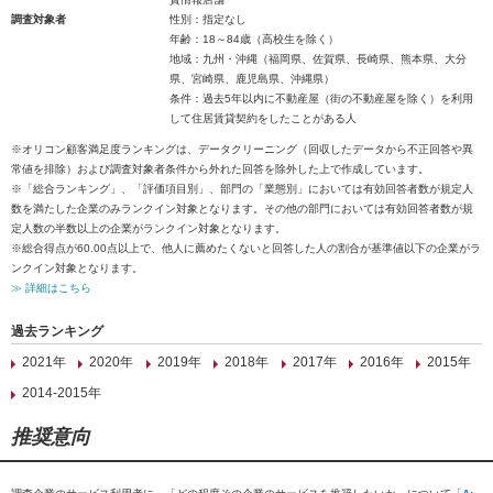
調査対象者
性別：指定なし
年齢：18～84歳（高校生を除く）
地域：九州・沖縄（福岡県、佐賀県、長崎県、熊本県、大分
県、宮崎県、鹿児島県、沖縄県）
条件：過去5年以内に不動産屋（街の不動産屋を除く）を利用
して住居賃貸契約をしたことがある人
※オリコン顧客満足度ランキングは、データクリーニング（回収したデータから不正回答や異
常値を排除）および調査対象者条件から外れた回答を除外した上で作成しています。
※「総合ランキング」、「評価項目別」、部門の「業態別」においては有効回答者数が規定人
数を満たした企業のみランクイン対象となります。その他の部門においては有効回答者数が規
定人数の半数以上の企業がランクイン対象となります。
※総合得点が60.00点以上で、他人に薦めたくないと回答した人の割合が基準値以下の企業がラ
ンクイン対象となります。
≫ 詳細はこちら
過去ランキング
2021年
2020年
2019年
2018年
2017年
2016年
2015年
2014-2015年
推奨意向