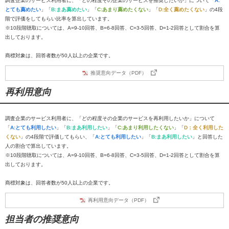
調査企業のサービス利用者に、「どの程度その企業のサービスを推奨したいか」について「
A:
とても薦めたい
」「
B:まあ薦めたい
」「
C:あまり薦めたくない
」「
D:全く薦めたくない
」の4段
階で評価をしてもらい比率を算出しています。
※10段階聴取については、A=9-10回答、B=6-8回答、C=3-5回答、D=1-2回答として割合を算
出しております。
商標対象は、回答者数が50人以上の企業です。
推奨意向データ（PDF）
再利用意向
調査企業のサービス利用者に、「どの程度その企業のサービスを再利用したいか」について
「
A:とても利用したい
」「
B:まあ利用したい
」「
C:あまり利用したくない
」「
D：全く利用した
くない
」の4段階で評価してもらい、「
A:とても利用したい
」「
B:まあ利用したい
」と回答した
人の割合で算出しています。
※10段階聴取については、A=9-10回答、B=6-8回答、C=3-5回答、D=1-2回答として割合を算
出しております。
商標対象は、回答者数が50人以上の企業です。
再利用意向データ（PDF）
担当者の推奨意向