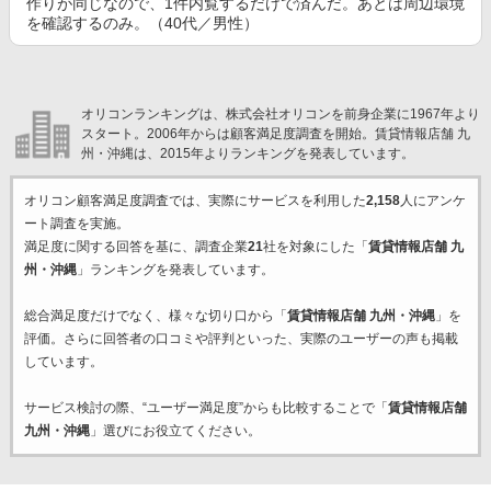
作りが同じなので、1件内覧するだけで済んだ。あとは周辺環境
を確認するのみ。（40代／男性）
オリコンランキングは、株式会社オリコンを前身企業に1967年より
スタート。2006年からは顧客満足度調査を開始。賃貸情報店舗 九
州・沖縄は、2015年よりランキングを発表しています。
オリコン顧客満足度調査では、実際にサービスを利用した
2,158
人にアンケ
ート調査を実施。
満足度に関する回答を基に、調査企業
21
社を対象にした「
賃貸情報店舗 九
州・沖縄
」ランキングを発表しています。
総合満足度だけでなく、様々な切り口から「
賃貸情報店舗 九州・沖縄
」を
評価。さらに回答者の口コミや評判といった、実際のユーザーの声も掲載
しています。
サービス検討の際、“ユーザー満足度”からも比較することで「
賃貸情報店舗
九州・沖縄
」選びにお役立てください。