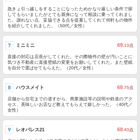
急きょ引っ越しをすることになったためかなり厳しい条件で探
してもらいましたがとても親身になって相談に乗ってくれまし
た。譲れない点、妥協できる点を提案してくれて何軒もの物件
を紹介してくれました。（50代／女性）
ミニミニ
69
.13
点
直接の対応は店長がしてくれた。その際物件の壁が汚いことに
気づき不動産に直接壁紙の変更をお願いしてくれた。また壁紙
を自分で選ばせてもらえた。（20代／女性）
ハウスメイト
68
.75
点
店舗から住宅までの道すがら、商業施設等の説明や鉄道のアク
セス、美味しいお店など教えてもらえて嬉しかった。（40代／
女性）
レオパレス21
68
.43
点