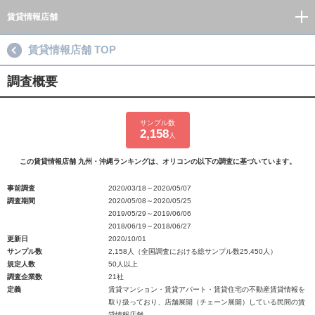
賃貸情報店舗
賃貸情報店舗 TOP
調査概要
サンプル数
2,158
人
この賃貸情報店舗 九州・沖縄ランキングは、オリコンの以下の調査に基づいています。
事前調査
2020/03/18～2020/05/07
調査期間
2020/05/08～2020/05/25
2019/05/29～2019/06/06
2018/06/19～2018/06/27
更新日
2020/10/01
サンプル数
2,158人（全国調査における総サンプル数25,450人）
規定人数
50人以上
調査企業数
21社
定義
賃貸マンション・賃貸アパート・賃貸住宅の不動産賃貸情報を
取り扱っており、店舗展開（チェーン展開）している民間の賃
貸情報店舗