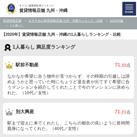
オリコン顧客満足度ランキング
賃貸情報店舗 九州・沖縄
賃貸情報店舗
おすすめの賃貸情報店舗 九州・沖縄ランキング・比較
2020年版
1人暮らし
【2020年】賃貸情報店舗 九州・沖縄の1人暮らしランキング・比較
1人暮らし 満足度ランキング
駅前不動産
71
.32
点
なかなか希望に合う物件が見つからず、その時期の引越しは諦
めようかと思っていた時にちょうど退去者が出てすぐ希望に合
うマンションを紹介してくれたことで今のマンションに決めら
れた。（10代／女性）
別大興産
71
.21
点
駅まで迎えに来てくれたし、こちらの都合の良いように長時間
親身になってくれた。（40代／女性）