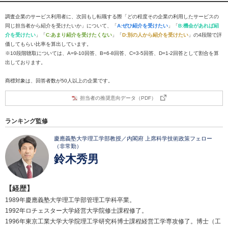
調査企業のサービス利用者に、次回もし転職する際「どの程度その企業の利用したサービスの
同じ担当者から紹介を受けたいか」について、「
A:ぜひ紹介を受けたい
」「
B:機会があれば紹
介を受けたい
」「
C:あまり紹介を受けたくない
」「
D:別の人から紹介を受けたい
」の4段階で評
価してもらい比率を算出しています。
※10段階聴取については、A=9-10回答、B=6-8回答、C=3-5回答、D=1-2回答として割合を算
出しております。
商標対象は、回答者数が50人以上の企業です。
担当者の推奨意向データ（PDF）
ランキング監修
慶應義塾大学理工学部教授／内閣府 上席科学技術政策フェロー
（非常勤）
鈴木秀男
【経歴】
1989年慶應義塾大学理工学部管理工学科卒業。
1992年ロチェスター大学経営大学院修士課程修了。
1996年東京工業大学大学院理工学研究科博士課程経営工学専攻修了。博士（工