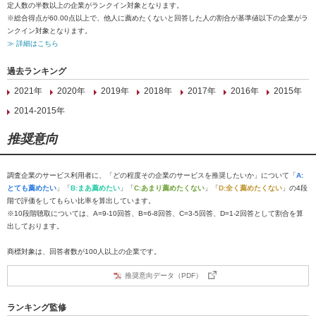
定人数の半数以上の企業がランクイン対象となります。
※総合得点が60.00点以上で、他人に薦めたくないと回答した人の割合が基準値以下の企業がラ
ンクイン対象となります。
≫ 詳細はこちら
過去ランキング
2021年
2020年
2019年
2018年
2017年
2016年
2015年
2014-2015年
推奨意向
調査企業のサービス利用者に、「どの程度その企業のサービスを推奨したいか」について「
A:
とても薦めたい
」「
B:まあ薦めたい
」「
C:あまり薦めたくない
」「
D:全く薦めたくない
」の4段
階で評価をしてもらい比率を算出しています。
※10段階聴取については、A=9-10回答、B=6-8回答、C=3-5回答、D=1-2回答として割合を算
出しております。
商標対象は、回答者数が100人以上の企業です。
推奨意向データ（PDF）
ランキング監修