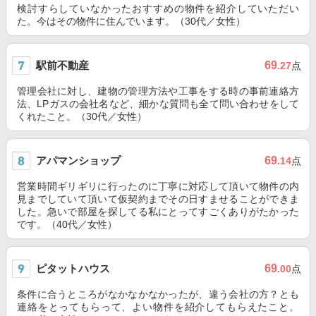
検討すらしていなかったおすすめの物件を紹介していただい
た。今はその物件に住んでいます。（30代／女性）
駅前不動産
69
.27
点
管理会社に対し、建物の管理方法や工事をする時の事前連絡方
法、LPガスの会社名など、細かな質問も全て問い合わせをして
くれたこと。（30代／女性）
アパマンショップ
69
.14
点
営業時間ギリギリに行ったのに丁寧に対応して頂いて物件の内
見までしていて頂いて仮契約までその日すませることができま
した。急いで部屋を探してる私にとってすごくありがたかった
です。（40代／女性）
ピタットハウス
69
.00
点
条件に合うところがなかなかなかったが、違う会社の方？とも
連絡をとってもらって、よい物件を紹介してもらえたこと。