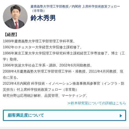
慶應義塾大学理工学部教授／内閣府 上席科学技術政策フェロー
（非常勤）
鈴木秀男
【経歴】
1989年慶應義塾大学理工学部管理工学科卒業。
1992年ロチェスター大学経営大学院修士課程修了。
1996年東京工業大学大学院理工学研究科博士課程経営工学専攻修了。博士（工
学）取得。
1996年筑波大学社会工学系・講師。2002年6月同助教授。
2008年4月慶應義塾大学理工学部管理工学科・准教授。2011年4月同教授、現
在に至る。
2023年4月内閣府 科学技術・イノベーション推進事務局参事官（インフラ・防
災担当）付上席科学技術政策フェロー（非常勤）
研究分野は応用統計解析、品質管理、マーケティング。
≫鈴木研究室についての詳細はこちら
顧客満足度について