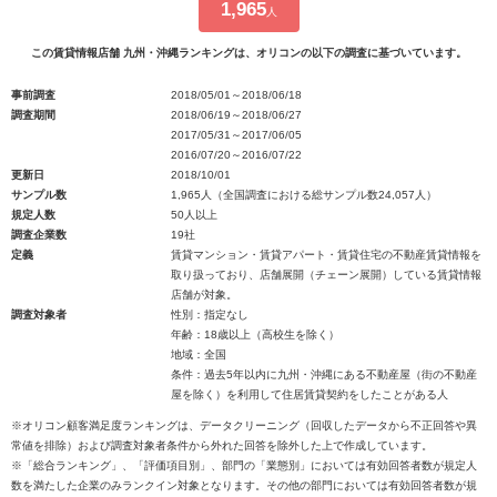
1,965
人
この賃貸情報店舗 九州・沖縄ランキングは、オリコンの以下の調査に基づいています。
事前調査
2018/05/01～2018/06/18
調査期間
2018/06/19～2018/06/27
2017/05/31～2017/06/05
2016/07/20～2016/07/22
更新日
2018/10/01
サンプル数
1,965人（全国調査における総サンプル数24,057人）
規定人数
50人以上
調査企業数
19社
定義
賃貸マンション・賃貸アパート・賃貸住宅の不動産賃貸情報を
取り扱っており、店舗展開（チェーン展開）している賃貸情報
店舗が対象。
調査対象者
性別：指定なし
年齢：18歳以上（高校生を除く）
地域：全国
条件：過去5年以内に九州・沖縄にある不動産屋（街の不動産
屋を除く）を利用して住居賃貸契約をしたことがある人
※オリコン顧客満足度ランキングは、データクリーニング（回収したデータから不正回答や異
常値を排除）および調査対象者条件から外れた回答を除外した上で作成しています。
※「総合ランキング」、「評価項目別」、部門の「業態別」においては有効回答者数が規定人
数を満たした企業のみランクイン対象となります。その他の部門においては有効回答者数が規