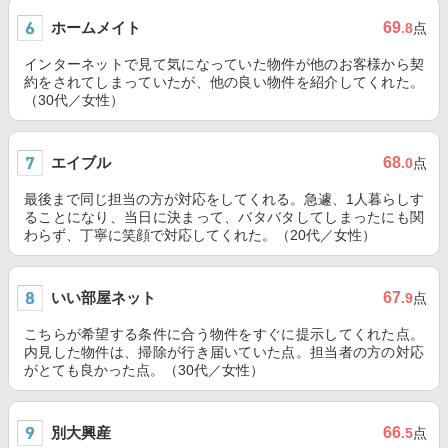
ホームメイト
69
.8
点
インターネットで見て気になっていた物件が他のお客様から契
約をされてしまっていたが、他の良い物件を紹介してくれた。
（30代／女性）
エイブル
68
.0
点
最後まで同じ担当の方が対応をしてくれる。急遽、1人暮らしす
ることになり、当日に決まって、バタバタしてしまったにも関
わらず、丁寧に笑顔で対応してくれた。（20代／女性）
いい部屋ネット
67
.9
点
こちらが希望する条件に合う物件をすぐに提示してくれた点。
内見した物件は、掃除が行き届いていた点。担当者の方の対応
がとても良かった点。（30代／女性）
別大興産
66
.5
点