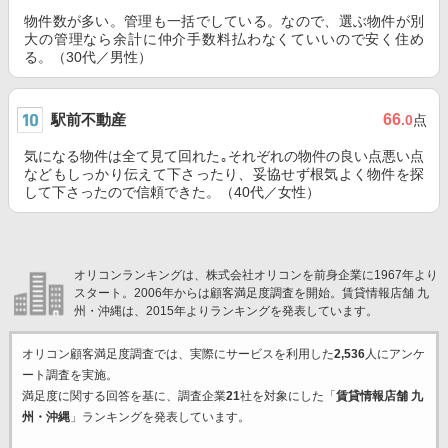
物件数が多い。管理も一括でしている。なので、選ぶ物件が別
大の管理なら余計に仲介手数料払わなくていいので安く住め
る。（30代／男性）
駅前不動産
66
.0
点
気になる物件は全て見て回れた｡それぞれの物件の良い点悪い点
などもしっかり伝えて下さったり、妥協せず根気よく物件を探
して下さったので信頼できた。（40代／女性）
オリコンランキングは、株式会社オリコンを前身企業に1967年より
スタート。2006年からは顧客満足度調査を開始。賃貸情報店舗 九
州・沖縄は、2015年よりランキングを発表しています。
オリコン顧客満足度調査では、実際にサービスを利用した
2,536
人にアンケ
ート調査を実施。
満足度に関する回答を基に、調査企業
21
社を対象にした「
賃貸情報店舗 九
州・沖縄
」ランキングを発表しています。