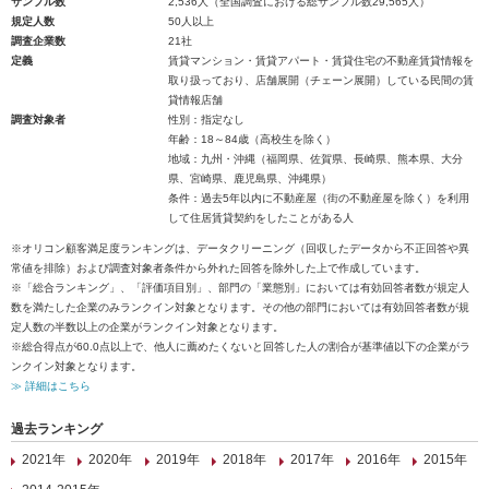
サンプル数
2,536人（全国調査における総サンプル数29,565人）
規定人数
50人以上
調査企業数
21社
定義
賃貸マンション・賃貸アパート・賃貸住宅の不動産賃貸情報を
取り扱っており、店舗展開（チェーン展開）している民間の賃
貸情報店舗
調査対象者
性別：指定なし
年齢：18～84歳（高校生を除く）
地域：九州・沖縄（福岡県、佐賀県、長崎県、熊本県、大分
県、宮崎県、鹿児島県、沖縄県）
条件：過去5年以内に不動産屋（街の不動産屋を除く）を利用
して住居賃貸契約をしたことがある人
※オリコン顧客満足度ランキングは、データクリーニング（回収したデータから不正回答や異
常値を排除）および調査対象者条件から外れた回答を除外した上で作成しています。
※「総合ランキング」、「評価項目別」、部門の「業態別」においては有効回答者数が規定人
数を満たした企業のみランクイン対象となります。その他の部門においては有効回答者数が規
定人数の半数以上の企業がランクイン対象となります。
※総合得点が60.0点以上で、他人に薦めたくないと回答した人の割合が基準値以下の企業がラ
ンクイン対象となります。
≫ 詳細はこちら
過去ランキング
2021年
2020年
2019年
2018年
2017年
2016年
2015年