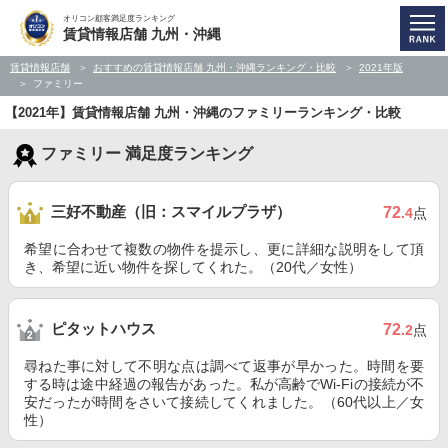
オリコン顧客満足度ランキング
賃貸情報店舗 九州・沖縄
賃貸情報店舗
おすすめの賃貸情報店舗 九州・沖縄ランキング・比較
2021年版
ファミリー
【2021年】賃貸情報店舗 九州・沖縄のファミリーランキング・比較
ファミリー 満足度ランキング
三好不動産（旧：スマイルプラザ）
72
.4
点
希望に合わせて複数の物件を提示し、更に詳細な説明をして頂
き、希望に近い物件を探してくれた。（20代／女性）
ピタットハウス
72
.2
点
尋ねた事に対して不明な点は調べて返事が早かった。時間を要
する時は途中経過の報告があった。私が高齢でWi-Fiの接続が不
安だったが時間をさいて接続してくれました。（60代以上／女
性）