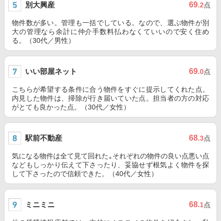
別大興産
69
.2
点
物件数が多い。管理も一括でしている。なので、選ぶ物件が別
大の管理なら余計に仲介手数料払わなくていいので安く住め
る。（30代／男性）
いい部屋ネット
69
.0
点
こちらが希望する条件に合う物件をすぐに提示してくれた点。
内見した物件は、掃除が行き届いていた点。担当者の方の対応
がとても良かった点。（30代／女性）
駅前不動産
68
.3
点
気になる物件は全て見て回れた｡それぞれの物件の良い点悪い点
などもしっかり伝えて下さったり、妥協せず根気よく物件を探
して下さったので信頼できた。（40代／女性）
ミニミニ
68
.1
点