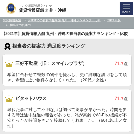
オリコン顧客満足度ランキング
賃貸情報店舗 九州・沖縄
賃貸情報店舗
おすすめの賃貸情報店舗 九州・沖縄ランキング・比較
2021年版
担当者の提案力
【2021年】賃貸情報店舗 九州・沖縄の担当者の提案力ランキング・比較
担当者の提案力 満足度ランキング
三好不動産（旧：スマイルプラザ）
71
.7
点
希望に合わせて複数の物件を提示し、更に詳細な説明をして頂
き、希望に近い物件を探してくれた。（20代／女性）
ピタットハウス
71
.7
点
尋ねた事に対して不明な点は調べて返事が早かった。時間を要
する時は途中経過の報告があった。私が高齢でWi-Fiの接続が不
安だったが時間をさいて接続してくれました。（60代以上／女
性）