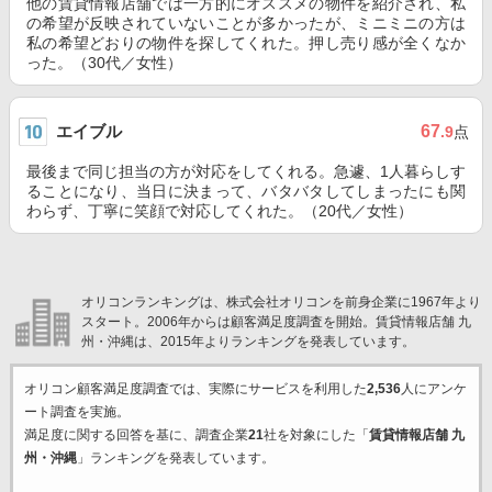
他の賃貸情報店舗では一方的にオススメの物件を紹介され、私
の希望が反映されていないことが多かったが、ミニミニの方は
私の希望どおりの物件を探してくれた。押し売り感が全くなか
った。（30代／女性）
エイブル
67
.9
点
最後まで同じ担当の方が対応をしてくれる。急遽、1人暮らしす
ることになり、当日に決まって、バタバタしてしまったにも関
わらず、丁寧に笑顔で対応してくれた。（20代／女性）
オリコンランキングは、株式会社オリコンを前身企業に1967年より
スタート。2006年からは顧客満足度調査を開始。賃貸情報店舗 九
州・沖縄は、2015年よりランキングを発表しています。
オリコン顧客満足度調査では、実際にサービスを利用した
2,536
人にアンケ
ート調査を実施。
満足度に関する回答を基に、調査企業
21
社を対象にした「
賃貸情報店舗 九
州・沖縄
」ランキングを発表しています。