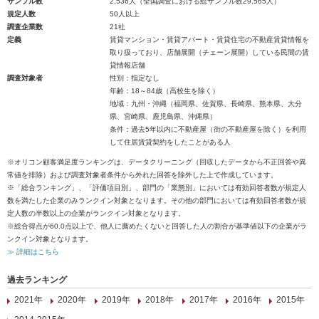
サンプル数
2,536人（全国調査における総サンプル数29,565人）
規定人数
50人以上
調査企業数
21社
定義
賃貸マンション・賃貸アパート・賃貸住宅の不動産賃貸情報を
取り扱っており、店舗展開（チェーン展開）している民間の賃
貸情報店舗
調査対象者
性別：指定なし
年齢：18～84歳（高校生を除く）
地域：九州・沖縄（福岡県、佐賀県、長崎県、熊本県、大分
県、宮崎県、鹿児島県、沖縄県）
条件：過去5年以内に不動産屋（街の不動産屋を除く）を利用
して住居賃貸契約をしたことがある人
※オリコン顧客満足度ランキングは、データクリーニング（回収したデータから不正回答や異
常値を排除）および調査対象者条件から外れた回答を除外した上で作成しています。
※「総合ランキング」、「評価項目別」、部門の「業態別」においては有効回答者数が規定人
数を満たした企業のみランクイン対象となります。その他の部門においては有効回答者数が規
定人数の半数以上の企業がランクイン対象となります。
※総合得点が60.0点以上で、他人に薦めたくないと回答した人の割合が基準値以下の企業がラ
ンクイン対象となります。
≫ 詳細はこちら
過去ランキング
2021年
2020年
2019年
2018年
2017年
2016年
2015年