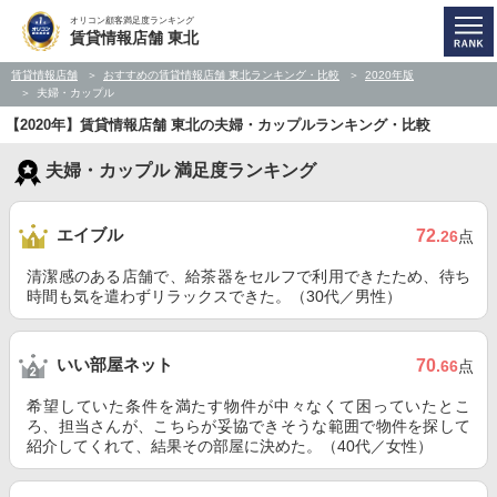
オリコン顧客満足度ランキング
賃貸情報店舗 東北
賃貸情報店舗
おすすめの賃貸情報店舗 東北ランキング・比較
2020年版
夫婦・カップル
【2020年】賃貸情報店舗 東北の夫婦・カップルランキング・比較
夫婦・カップル 満足度ランキング
エイブル
72
.26
点
清潔感のある店舗で、給茶器をセルフで利用できたため、待ち
時間も気を遣わずリラックスできた。（30代／男性）
いい部屋ネット
70
.66
点
希望していた条件を満たす物件が中々なくて困っていたとこ
ろ、担当さんが、こちらが妥協できそうな範囲で物件を探して
紹介してくれて、結果その部屋に決めた。（40代／女性）