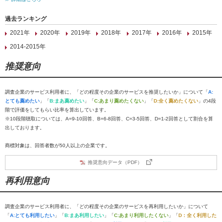
過去ランキング
2021年
2020年
2019年
2018年
2017年
2016年
2015年
2014-2015年
推奨意向
調査企業のサービス利用者に、「どの程度その企業のサービスを推奨したいか」について「
A:
とても薦めたい
」「
B:まあ薦めたい
」「
C:あまり薦めたくない
」「
D:全く薦めたくない
」の4段
階で評価をしてもらい比率を算出しています。
※10段階聴取については、A=9-10回答、B=6-8回答、C=3-5回答、D=1-2回答として割合を算
出しております。
商標対象は、回答者数が50人以上の企業です。
推奨意向データ（PDF）
再利用意向
調査企業のサービス利用者に、「どの程度その企業のサービスを再利用したいか」について
「
A:とても利用したい
」「
B:まあ利用したい
」「
C:あまり利用したくない
」「
D：全く利用した