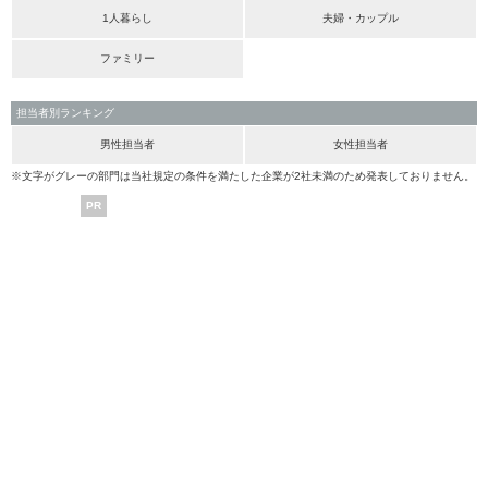
1人暮らし
夫婦・カップル
ファミリー
担当者別ランキング
男性担当者
女性担当者
※文字がグレーの部門は当社規定の条件を満たした企業が2社未満のため発表しておりません。
PR