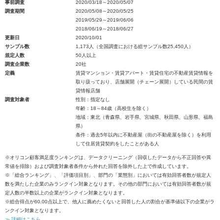
事前調査
2020/03/18～2020/05/07
調査期間
2020/05/08～2020/05/25
2019/05/29～2019/06/06
2018/06/19～2018/06/27
更新日
2020/10/01
サンプル数
1,173人（全国調査における総サンプル数25,450人）
規定人数
50人以上
調査企業数
20社
定義
賃貸マンション・賃貸アパート・賃貸住宅の不動産賃貸情報を
取り扱っており、店舗展開（チェーン展開）している民間の賃
貸情報店舗
調査対象者
性別：指定なし
年齢：18～84歳（高校生を除く）
地域：東北（青森県、岩手県、宮城県、秋田県、山形県、福島
県）
条件：過去5年以内に不動産屋（街の不動産屋を除く）を利用
して住居賃貸契約をしたことがある人
※オリコン顧客満足度ランキングは、データクリーニング（回収したデータから不正回答や異
常値を排除）および調査対象者条件から外れた回答を除外した上で作成しています。
※「総合ランキング」、「評価項目別」、部門の「業態別」においては有効回答者数が規定人
数を満たした企業のみランクイン対象となります。その他の部門においては有効回答者数が規
定人数の半数以上の企業がランクイン対象となります。
※総合得点が60.00点以上で、他人に薦めたくないと回答した人の割合が基準値以下の企業がラ
ンクイン対象となります。
≫ 詳細はこちら