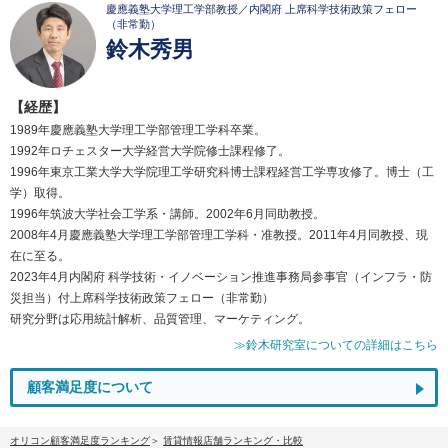
慶應義塾大学理工学部教授／内閣府 上席科学技術政策フェロー
（非常勤）
鈴木秀男
【経歴】
1989年慶應義塾大学理工学部管理工学科卒業。
1992年ロチェスター大学経営大学院修士課程修了。
1996年東京工業大学大学院理工学研究科博士課程経営工学専攻修了。博士（工
学）取得。
1996年筑波大学社会工学系・講師。2002年6月同助教授。
2008年4月慶應義塾大学理工学部管理工学科・准教授。2011年4月同教授、現
在に至る。
2023年4月内閣府 科学技術・イノベーション推進事務局参事官（インフラ・防
災担当）付上席科学技術政策フェロー（非常勤）
研究分野は応用統計解析、品質管理、マーケティング。
≫鈴木研究室についての詳細はこちら
顧客満足度について
オリコン顧客満足度ランキング
賃貸情報店舗ランキング・比較