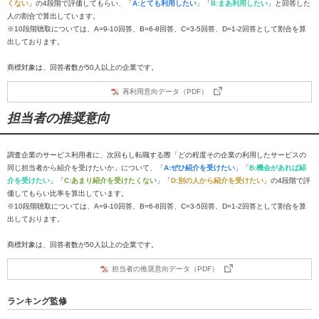
くない
」の4段階で評価してもらい、「
A:とても利用したい
」「
B:まあ利用したい
」と回答した
人の割合で算出しています。
※10段階聴取については、A=9-10回答、B=6-8回答、C=3-5回答、D=1-2回答として割合を算
出しております。
商標対象は、回答者数が50人以上の企業です。
再利用意向データ（PDF）
担当者の推奨意向
調査企業のサービス利用者に、次回もし転職する際「どの程度その企業の利用したサービスの
同じ担当者から紹介を受けたいか」について、「
A:ぜひ紹介を受けたい
」「
B:機会があれば紹
介を受けたい
」「
C:あまり紹介を受けたくない
」「
D:別の人から紹介を受けたい
」の4段階で評
価してもらい比率を算出しています。
※10段階聴取については、A=9-10回答、B=6-8回答、C=3-5回答、D=1-2回答として割合を算
出しております。
商標対象は、回答者数が50人以上の企業です。
担当者の推奨意向データ（PDF）
ランキング監修