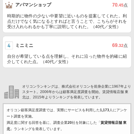
アパマンショップ
70
.45
点
時期的に物件の少ない中要望に近いものを提案してくれた。利
点だけでなく気になるとすればと言うことで、こちらがそれを
受け入れられるかも丁寧に説明してくれた。（40代／女性）
ミニミニ
69
.32
点
自分が希望している点を理解し、それに沿った物件を的確に紹
介してくれた点。（40代／女性）
オリコンランキングは、株式会社オリコンを前身企業に1967年より
スタート。2006年からは顧客満足度調査を開始。賃貸情報店舗 東
北は、2015年よりランキングを発表しています。
オリコン顧客満足度調査では、実際にサービスを利用した
1,173
人にアンケ
ート調査を実施。
満足度に関する回答を基に、調査企業
20
社を対象にした「
賃貸情報店舗 東
北
」ランキングを発表しています。