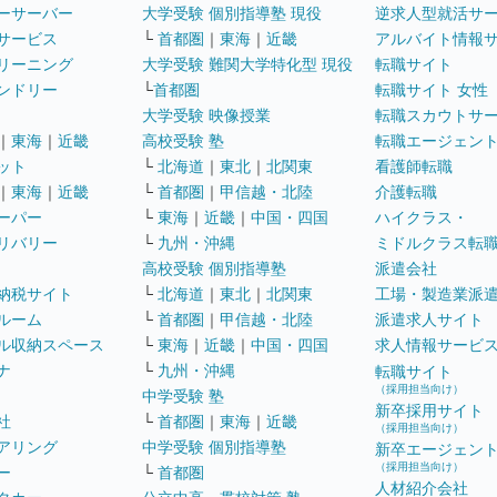
ーサーバー
大学受験 個別指導塾 現役
逆求人型就活サ
サービス
└
首都圏
｜
東海
｜
近畿
アルバイト情報
リーニング
大学受験 難関大学特化型 現役
転職サイト
ンドリー
└
首都圏
転職サイト 女性
大学受験 映像授業
転職スカウトサ
｜
東海
｜
近畿
高校受験 塾
転職エージェン
ット
└
北海道
｜
東北
｜
北関東
看護師転職
｜
東海
｜
近畿
└
首都圏
｜
甲信越・北陸
介護転職
ーパー
└
東海
｜
近畿
｜
中国・四国
ハイクラス・
リバリー
└
九州・沖縄
ミドルクラス転
高校受験 個別指導塾
派遣会社
納税サイト
└
北海道
｜
東北
｜
北関東
工場・製造業派
ルーム
└
首都圏
｜
甲信越・北陸
派遣求人サイト
ル収納スペース
└
東海
｜
近畿
｜
中国・四国
求人情報サービ
ナ
└
九州・沖縄
転職サイト
（採用担当向け）
中学受験 塾
新卒採用サイト
社
└
首都圏
｜
東海
｜
近畿
（採用担当向け）
アリング
中学受験 個別指導塾
新卒エージェン
（採用担当向け）
ー
└
首都圏
人材紹介会社