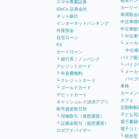
格安レン
スマホ専業証券
カーリー
iDeCo 証券会社
車買取会
ネット銀行
中古車情
インターネットバンキング
中古車販
外貨預金
└
中古車
住宅ローン
└
メーカ
FX
中古車
カードローン
バイク販
└
銀行系
｜
ノンバンク
└
バイク
クレジットカード
└
メーカ
└
年会費無料
バイク
└
クレジットカード
車検
└
ゴールドカード
カーメン
デビットカード
カフェ
キャッシュレス決済アプリ
定額制動
暗号資産取引所
子ども写
└
現物取引（仮想通貨）
電子書籍
└
証拠金取引（仮想通貨）
電子コミ
ロボアドバイザー
└
総合型