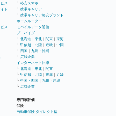
ービス
└
格安スマホ
サイト
└
携帯キャリア
└
携帯キャリア格安ブランド
ホームルーター
ービス
モバイルデータ通信
ト
プロバイダ
└
北海道
｜
東北
｜
関東
｜
東海
└
甲信越・北陸
｜
近畿
｜
中国
└
四国
｜
九州・沖縄
職
└
広域企業
インターネット回線
遣
└
北海道
｜
東北
｜
関東
└
甲信越・北陸
｜
東海
｜
近畿
ス
└
中国・四国
｜
九州・沖縄
└
広域企業
専門家評価
ト
保険
自動車保険 ダイレクト型