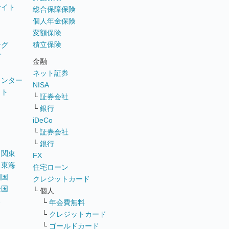
サイト
総合保障保険
個人年金保険
変額保険
積立保険
ング
グ
金融
ネット証券
ウンター
NISA
イト
└
証券会社
リ
└
銀行
iDeCo
└
証券会社
└
銀行
｜
関東
FX
｜
東海
住宅ローン
四国
クレジットカード
全国
└ 個人
ス
└
年会費無料
└
クレジットカード
└
ゴールドカード