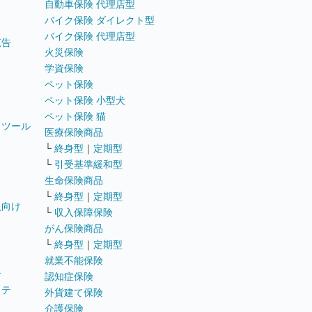
自動車保険 代理店型
バイク保険 ダイレクト型
バイク保険 代理店型
広告
火災保険
学資保険
ペット保険
ペット保険 小型犬
ペット保険 猫
トツール
医療保険商品
└
終身型
｜
定期型
└
引受基準緩和型
生命保険商品
└
終身型
｜
定期型
員向け
└
収入保障保険
がん保険商品
└
終身型
｜
定期型
就業不能保険
テ
認知症保険
ステ
外貨建て保険
介護保険