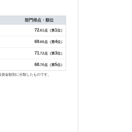
部門得点・順位
72
1
.61点（第
位）
69
4
.60点（第
位）
71
3
.72点（第
位）
68
5
.70点（第
位）
投資金額別に分類したものです。