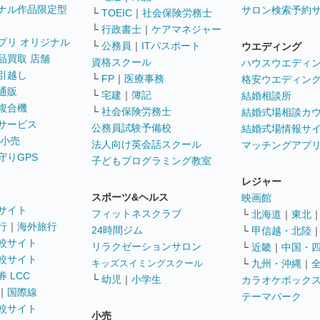
ナル作品限定型
サロン検索予約
└
TOEIC
｜
社会保険労務士
└
行政書士
｜
ケアマネジャー
プリ オリジナル
└
公務員
｜
ITパスポート
ウエディング
品買取 店舗
資格スクール
ハウスウエディ
引越し
└
FP
｜
医療事務
格安ウエディン
通販
└
宅建
｜
簿記
結婚相談所
複合機
└
社会保険労務士
結婚式場相談カ
サービス
公務員試験予備校
結婚式場情報サ
 小売
法人向け英会話スクール
マッチングアプ
守りGPS
子どもプログラミング教室
レジャー
スポーツ&ヘルス
映画館
サイト
フィットネスクラブ
└
北海道
｜
東北
行
｜
海外旅行
24時間ジム
└
甲信越・北陸
較サイト
リラクゼーションサロン
└
近畿
｜
中国・
較サイト
キッズスイミングスクール
└
九州・沖縄
｜
 LCC
└
幼児
｜
小学生
カラオケボック
｜
国際線
テーマパーク
較サイト
小売