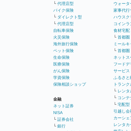
└
代理店型
ウォータ
バイク保険
家事代行
└
ダイレクト型
ハウスク
└
代理店型
コインラ
自転車保険
食材宅配
火災保険
└
首都圏
海外旅行保険
ミールキ
ペット保険
└
首都圏
生命保険
ネットス
医療保険
フードデ
がん保険
サービス
学資保険
ふるさと
保険相談ショップ
トランク
└
レンタ
└
コンテ
金融
└
宅配型
ネット証券
引越し会
NISA
カーシェ
└
証券会社
レンタカ
└
銀行