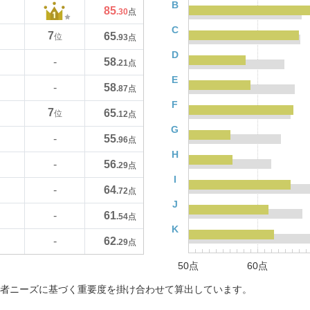
B
85
.30
点
C
7
65
位
.93
点
D
58
-
.21
点
E
58
-
.87
点
F
7
65
位
.12
点
G
55
-
.96
点
H
56
-
.29
点
I
64
-
.72
点
J
61
-
.54
点
K
62
-
.29
点
50点
60点
者ニーズに基づく重要度を掛け合わせて算出しています。