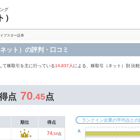
ング
ト）
イブスター証券
（ネット）の評判・口コミ
して株取引を主に行っている
14,837人
による、株取引（ネット）別 比
70
得点
.45
点
ランクイン企業の平均点との
順位
得点
A
74
.34
点