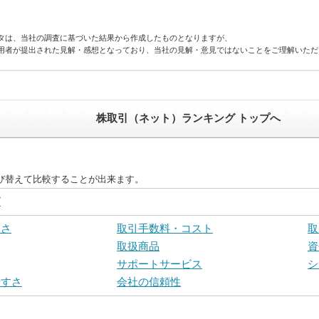
タは、当社の調査に基づいた結果から作成したものとなりますが、
用者が提出された見解・感想となっており、当社の見解・意見ではないことをご理解いただ
株取引（ネット）ランキング トップへ
び替えて比較することが出来ます。
グ
易さ
取引手数料・コスト
取
取扱商品
資
サポートサービス
シ
やすさ
会社の信頼性