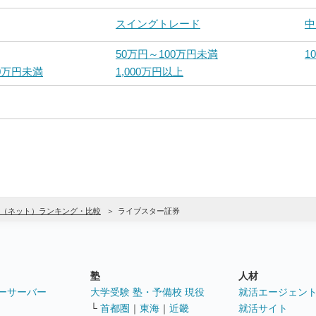
スイングトレード
中
50万円～100万円未満
1
00万円未満
1,000万円以上
（ネット）ランキング・比較
ライブスター証券
塾
人材
ーサーバー
大学受験 塾・予備校 現役
就活エージェン
└
首都圏
｜
東海
｜
近畿
就活サイト