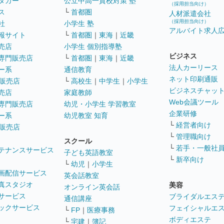
タカー
公立中高一貫校対策 塾
（採用担当向け）
ス
└
首都圏
人材派遣会社
（採用担当向け）
社
小学生 塾
アルバイト求人
報サイト
└
首都圏
｜
東海
｜
近畿
売店
小学生 個別指導塾
ビジネス
専門販売店
└
首都圏
｜
東海
｜
近畿
法人カーリース
ー系
通信教育
ネット印刷通販
販売店
└
高校生
｜
中学生
｜
小学生
ビジネスチャッ
売店
家庭教師
Web会議ツール
専門販売店
幼児・小学生 学習教室
企業研修
ー系
幼児教室 知育
└
経営者向け
販売店
└
管理職向け
スクール
└
若手・一般社
テナンスサービス
子ども英語教室
└
新卒向け
└
幼児
｜
小学生
画配信サービス
英会話教室
真スタジオ
美容
オンライン英会話
サービス
ブライダルエス
通信講座
ックサービス
フェイシャルエ
└
FP
｜
医療事務
ボディエステ
└
宅建
｜
簿記