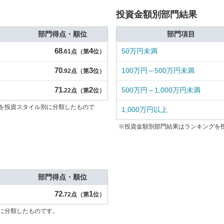
投資金額別部門結果
部門得点・順位
部門項目
68
4
50万円未満
.61点（第
位）
70
3
100万円～500万円未満
.92点（第
位）
71
2
500万円～1,000万円未満
.22点（第
位）
を投資スタイル別に分類したもので
1,000万円以上
※投資金額別部門結果はランキングを
部門得点・順位
72
1
.72点（第
位）
に分類したものです。