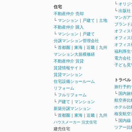
└
オリジ
住宅
└
出版社
不動産仲介 売却
マンガア
└
マンション
｜
戸建て
｜
土地
ブランド
不動産仲介 購入
オフィス
└
マンション
｜
戸建て
オフィス
分譲マンション管理会社
オフィス
└
首都圏
｜
東海
｜
近畿
｜
九州
福利厚生
マンション大規模修繕
電力会社
不動産仲介 賃貸
子ども見
賃貸情報サイト
賃貸マンション
トラベル
住宅設備ショールーム
旅行予約
リフォーム
└
国内旅
└
フルリフォーム
航空券比
└
戸建て
｜
マンション
ホテル比
新築分譲マンション
格安航空券
└
首都圏
｜
東海
｜
近畿
｜
九州
└
国内線
ハウスメーカー 注文住宅
ツアー比
建売住宅