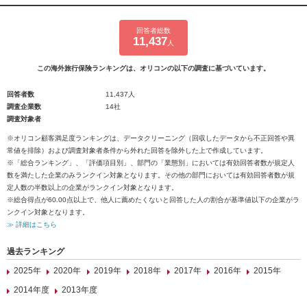
回答者総数
11,437
人
この海外旅行保険ランキングは、オリコンの以下の調査に基づいています。
回答者数
11,437人
調査企業数
14社
調査対象者
※オリコン顧客満足度ランキングは、データクリーニング（回収したデータから不正回答や異
常値を排除）および調査対象者条件から外れた回答を除外した上で作成しています。
※「総合ランキング」、「評価項目別」、部門の「業態別」においては有効回答者数が規定人
数を満たした企業のみランクイン対象となります。その他の部門においては有効回答者数が規
定人数の半数以上の企業がランクイン対象となります。
※総合得点が60.00点以上で、他人に薦めたくないと回答した人の割合が基準値以下の企業がラ
ンクイン対象となります。
≫ 詳細はこちら
過去ランキング
2025年
2020年
2019年
2018年
2017年
2016年
2015年
2014年度
2013年度