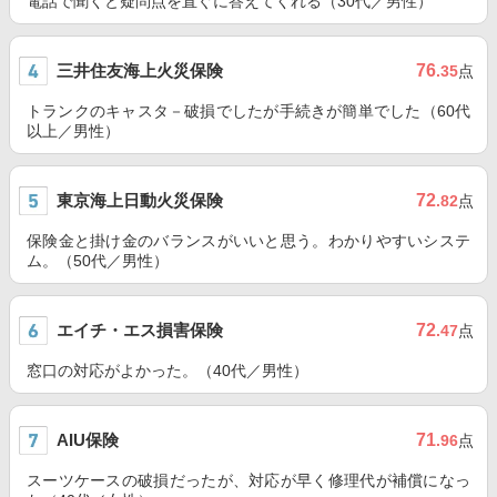
電話で聞くと疑問点を直ぐに答えてくれる（30代／男性）
三井住友海上火災保険
76
.35
点
トランクのキャスタ－破損でしたが手続きが簡単でした（60代
以上／男性）
東京海上日動火災保険
72
.82
点
保険金と掛け金のバランスがいいと思う。わかりやすいシステ
ム。（50代／男性）
エイチ・エス損害保険
72
.47
点
窓口の対応がよかった。（40代／男性）
AIU保険
71
.96
点
スーツケースの破損だったが、対応が早く修理代が補償になっ