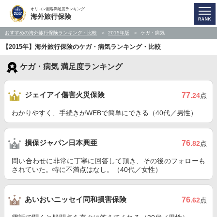
オリコン顧客満足度ランキング
海外旅行保険
おすすめの海外旅行保険ランキング・比較
2015年版
ケガ・病気
【2015年】海外旅行保険のケガ・病気ランキング・比較
ケガ・病気 満足度ランキング
ジェイアイ傷害火災保険
77
.24
点
わかりやすく、手続きがWEBで簡単にできる（40代／男性）
損保ジャパン日本興亜
76
.82
点
問い合わせに非常に丁寧に回答して頂き、その後のフォローも
されていた。特に不満点はなし。（40代／女性）
あいおいニッセイ同和損害保険
76
.62
点