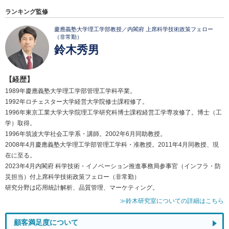
ランキング監修
慶應義塾大学理工学部教授／内閣府 上席科学技術政策フェロー
（非常勤）
鈴木秀男
【経歴】
1989年慶應義塾大学理工学部管理工学科卒業。
1992年ロチェスター大学経営大学院修士課程修了。
1996年東京工業大学大学院理工学研究科博士課程経営工学専攻修了。博士（工
学）取得。
1996年筑波大学社会工学系・講師。2002年6月同助教授。
2008年4月慶應義塾大学理工学部管理工学科・准教授。2011年4月同教授、現
在に至る。
2023年4月内閣府 科学技術・イノベーション推進事務局参事官（インフラ・防
災担当）付上席科学技術政策フェロー（非常勤）
研究分野は応用統計解析、品質管理、マーケティング。
≫鈴木研究室についての詳細はこちら
顧客満足度について