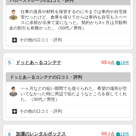
ハローストレージの口コミ・評判
仕事の道具や材料を保管するのに今までは車内や自宅保
管だったけど、倉庫を借りてからは車内も自宅もスペー
スに余裕が出来て楽になった。契約から3ヶ月は月額料
金の割引も有難かった。（50代／男性）
その他の口コミ・評判
ドッとあ～るコンテナ
69
.0
点
18件
ドッとあ～るコンテナの口コミ・評判
一ヶ月などの短い期間でも借りられた。希望の場所が空
いてなかった時に周辺で似たようなところを探してくれ
た。（30代／男性）
その他の口コミ・評判
加瀬のレンタルボックス
68
.2
点
18件