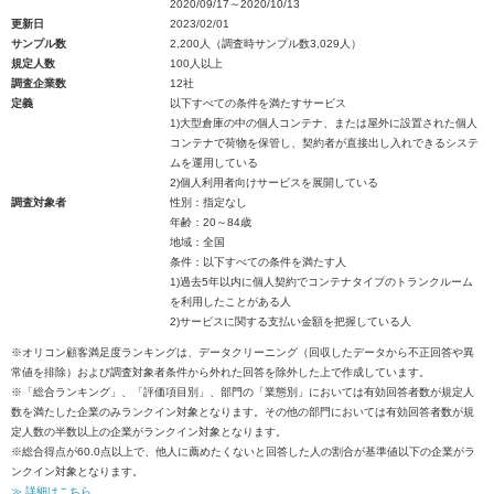
2020/09/17～2020/10/13
更新日
2023/02/01
サンプル数
2,200人（調査時サンプル数3,029人）
規定人数
100人以上
調査企業数
12社
定義
以下すべての条件を満たすサービス
1)大型倉庫の中の個人コンテナ、または屋外に設置された個人
コンテナで荷物を保管し、契約者が直接出し入れできるシステ
ムを運用している
2)個人利用者向けサービスを展開している
調査対象者
性別：指定なし
年齢：20～84歳
地域：全国
条件：以下すべての条件を満たす人
1)過去5年以内に個人契約でコンテナタイプのトランクルーム
を利用したことがある人
2)サービスに関する支払い金額を把握している人
※オリコン顧客満足度ランキングは、データクリーニング（回収したデータから不正回答や異
常値を排除）および調査対象者条件から外れた回答を除外した上で作成しています。
※「総合ランキング」、「評価項目別」、部門の「業態別」においては有効回答者数が規定人
数を満たした企業のみランクイン対象となります。その他の部門においては有効回答者数が規
定人数の半数以上の企業がランクイン対象となります。
※総合得点が60.0点以上で、他人に薦めたくないと回答した人の割合が基準値以下の企業がラ
ンクイン対象となります。
≫ 詳細はこちら