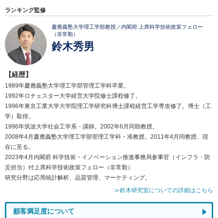
ランキング監修
慶應義塾大学理工学部教授／内閣府 上席科学技術政策フェロー
（非常勤）
鈴木秀男
【経歴】
1989年慶應義塾大学理工学部管理工学科卒業。
1992年ロチェスター大学経営大学院修士課程修了。
1996年東京工業大学大学院理工学研究科博士課程経営工学専攻修了。博士（工
学）取得。
1996年筑波大学社会工学系・講師。2002年6月同助教授。
2008年4月慶應義塾大学理工学部管理工学科・准教授。2011年4月同教授、現
在に至る。
2023年4月内閣府 科学技術・イノベーション推進事務局参事官（インフラ・防
災担当）付上席科学技術政策フェロー（非常勤）
研究分野は応用統計解析、品質管理、マーケティング。
≫鈴木研究室についての詳細はこちら
顧客満足度について