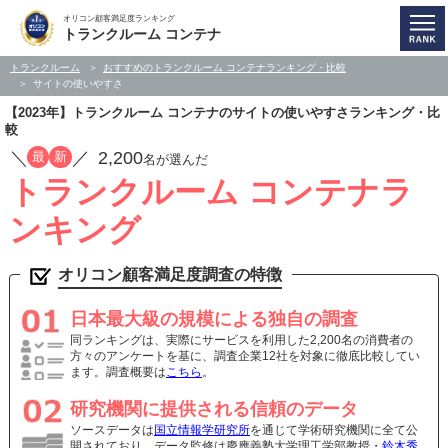
オリコン顧客満足度ランキング
トランクルーム コンテナ
トランクルーム
おすすめのトランクルーム コンテナランキング・比較
サイトの使いやすさ
【2023年】トランクルーム コンテナのサイトの使いやすさランキング・比
較
／
／
2,200
最
新
名が選んだ
トランクルーム コンテナラ
ンキング
オリコン顧客満足度調査の特徴
日本最大級の規模による独自の調査
同ランキングは、実際にサービスを利用した2,200名の消費者の
方々のアンケートを基に、調査企業12社を対象に徹底比較してい
ます。調査概要は
こちら
。
研究機関に提供される信頼のデータ
ソースデータは
国立情報学研究所
を通じて学術研究機関に全て公
開されており、データ監修は慶應義塾大学理工学部教授・
鈴木秀