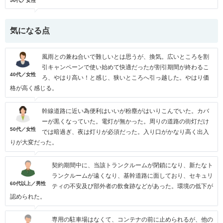
50代／女性
気になる点
風雨との兼ね合いで難しいとは思うが、換気。広いところを割
引キャンペーンで使い始めて快適だったが割引期間が終わるこ
40代／女性
ろ、やはり高い！と感じ、狭いところへ引っ越した。やはり価
格が高く感じる。
幹線道路に近い為便利はいいが粉塵がはいりこんでいた。カバ
ーが黒くなっていた。電灯が無かった。周りの道路の街灯だけ
50代／女性
では暗過ぎ、夜は灯りが必須だった。入り口がかなり高く出入
りが大変だった。
契約期間中に、当該トランクルームが閉鎖になり、新たなト
ランクルームが遠くなり、基幹道路に面しており、セキュリ
60代以上／男性
ティの不安及び部外者の飲食跡などがあった。環境の低下が
認められた。
専用の駐車場はなくて、コンテナの前に止められるが、他の