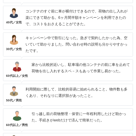
コンテナのすぐ前に車が横付けできるので、荷物の出し入れが
楽にできて助かる。6ヶ月間半額キャンペーンを利用できたの
40代／女性
で、コストをおさえることができた。
キャンペーン中で割引になった。急ぎで契約したかった為、空
いていて助かりました。問い合わせ時の説明も分かりやすかっ
30代／女性
たです。
家から比較的近いし、駐車場の他コンテナの前に車を止めて
荷物を出し入れするスペ－スもあって作業し易かった。
60代以上／女性
利用開始に際して、比較的容易に始められること。物件数も多
くあり、それなりに選択肢があったこと。
50代／男性
引っ越し前の荷物整理・保管に一年程利用したけど助かっ
た。手続きがwebだけで済んで簡単だった。
60代以上／男性