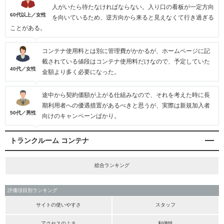
人がいたら待たなければならない。入り口の看板が一定方向
60代以上／女性
を向いているため、逆方向から来ると見えなくて行き過ぎる
ことがある。
コンテナ使用料とは別に管理費がかかるが、ホームページに記
載されている値段はコンテナ使用料だけなので、予定していた
40代／女性
金額より多く必要になった。
途中から契約価額が上がる仕組みなので、それを考えた時に長
期利用者への優遇措置があるべきと思うが、実際は新規加入者
50代／男性
向けのキャンペーンばかり。
トランクルーム コンテナ
総合ランキング
評価項目別ランキング
サイトの使いやすさ
スタッフ
アクセスのよさ
利便性