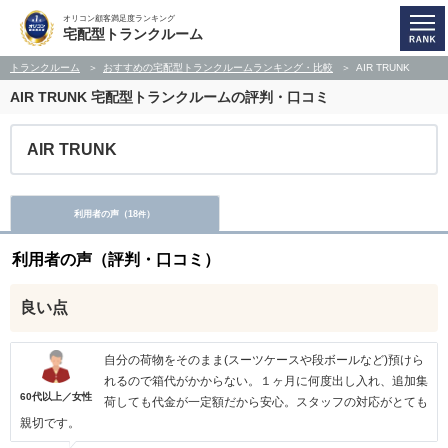
オリコン顧客満足度ランキング
宅配型トランクルーム
トランクルーム
おすすめの宅配型トランクルームランキング・比較
AIR TRUNK
AIR TRUNK
宅配型トランクルームの評判・口コミ
AIR TRUNK
利用者の声（
18
）
件
利用者の声（評判・口コミ）
良い点
自分の荷物をそのまま(スーツケースや段ボールなど)預けら
れるので箱代がかからない。１ヶ月に何度出し入れ、追加集
60代以上／女性
荷しても代金が一定額だから安心。スタッフの対応がとても
親切です。