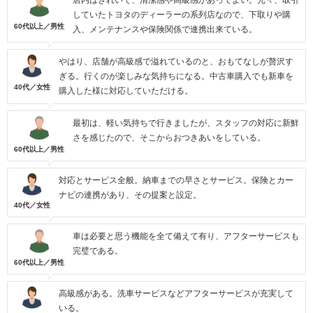
店内はきれいで、清潔感や高級感があってよい。元々、取引
していたトヨタのディーラーの系列店なので、下取りや購
60代以上／男性
入、メンテナンスや保険関係で連携出来ている。
やはり、店舗が高級感で溢れているのと、おもてなしが贅沢す
ぎる。行くのが楽しみな気持ちになる。中古車購入でも新車を
40代／女性
購入した様に対応していただける。
最初は、軽い気持ちで行きましたが、スタッフの対応に新鮮
さを感じたので、そこからおつきあいをしている。
60代以上／男性
対応とサービス全般。納車までの早さとサービス。保険とカー
ナビの連携があり、その提案と設定。
40代／女性
車は必要と思う機能を全て備えて有り、アフターサービスも
完璧である。
60代以上／男性
高級感がある。洗車サービスなどアフターサービスが充実して
いる。