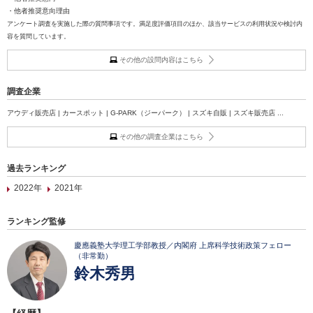
・他者推奨意向理由
アンケート調査を実施した際の質問事項です。満足度評価項目のほか、該当サービスの利用状況や検討内
容を質問しています。
その他の設問内容はこちら
調査企業
アウディ販売店 | カースポット | G-PARK（ジーパーク） | スズキ自販 | スズキ販売店 ...
その他の調査企業はこちら
過去ランキング
2022年
2021年
ランキング監修
慶應義塾大学理工学部教授／内閣府 上席科学技術政策フェロー
（非常勤）
鈴木秀男