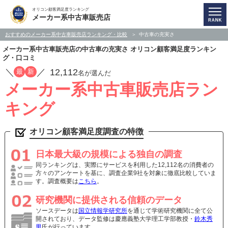
オリコン顧客満足度ランキング
メーカー系中古車販売店
おすすめのメーカー系中古車販売店ランキング・比較
中古車の充実さ
メーカー系中古車販売店の中古車の充実さ オリコン顧客満足度ランキン
グ・口コミ
／
／
12,112
最
新
名が選んだ
メーカー系中古車販売店ラン
キング
オリコン顧客満足度調査の特徴
日本最大級の規模による独自の調査
同ランキングは、実際にサービスを利用した12,112名の消費者の
方々のアンケートを基に、調査企業9社を対象に徹底比較していま
す。調査概要は
こちら
。
研究機関に提供される信頼のデータ
ソースデータは
国立情報学研究所
を通じて学術研究機関に全て公
開されており、データ監修は慶應義塾大学理工学部教授・
鈴木秀
男
氏が行っています。