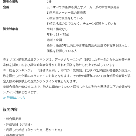
調査企業数
9社
定義
以下すべての条件を満たすメーカー系の中古車販売店
1)国産車メーカー系の販売店
2)実店舗で販売をしている
3)特定地域のみではなく、チェーン展開をしている
調査対象者
性別：指定なし
年齢：18～75歳
地域：全国
条件：過去5年以内に中古車販売店の店舗で中古車を購入し、
価格を把握している人
※オリコン顧客満足度ランキングは、データクリーニング（回収したデータから不正回答や異
常値を排除）および調査対象者条件から外れた回答を除外した上で作成しています。
※「総合ランキング」、「評価項目別」、部門の「業態別」においては有効回答者数が規定人
数を満たした企業のみランクイン対象となります。その他の部門においては有効回答者数が規
定人数の半数以上の企業がランクイン対象となります。
※総合得点が60.0点以上で、他人に薦めたくないと回答した人の割合が基準値以下の企業がラ
ンクイン対象となります。
≫ 詳細はこちら
設問内容
・総合満足度
・評価項目（小項目）
・利用した感想（良かった点・悪かった点）
・他者推奨意向