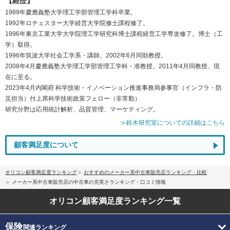
【経歴】
1989年慶應義塾大学理工学部管理工学科卒業。
1992年ロチェスター大学経営大学院修士課程修了。
1996年東京工業大学大学院理工学研究科博士課程経営工学専攻修了。博士（工
学）取得。
1996年筑波大学社会工学系・講師。2002年6月同助教授。
2008年4月慶應義塾大学理工学部管理工学科・准教授。2011年4月同教授、現
在に至る。
2023年4月内閣府 科学技術・イノベーション推進事務局参事官（インフラ・防
災担当）付上席科学技術政策フェロー（非常勤）
研究分野は応用統計解析、品質管理、マーケティング。
≫鈴木研究室についての詳細はこちら
顧客満足度について
オリコン顧客満足度ランキング
おすすめのメーカー系中古車販売店ランキング・比較
メーカー系中古車販売店の中古車の充実さランキング・口コミ情報
オリコン顧客満足度
ランキング一覧
保険
関連ランキング