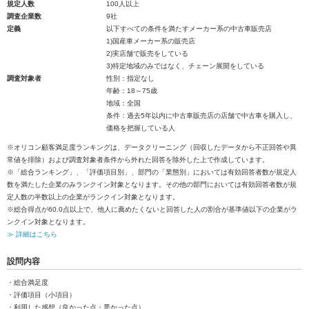
規定人数
100人以上
調査企業数
9社
定義
以下すべての条件を満たすメーカー系の中古車販売店
1)国産車メーカー系の販売店
2)実店舗で販売をしている
3)特定地域のみではなく、チェーン展開をしている
調査対象者
性別：指定なし
年齢：18～75歳
地域：全国
条件：過去5年以内に中古車販売店の店舗で中古車を購入し、
価格を把握している人
※オリコン顧客満足度ランキングは、データクリーニング（回収したデータから不正回答や異
常値を排除）および調査対象者条件から外れた回答を除外した上で作成しています。
※「総合ランキング」、「評価項目別」、部門の「業態別」においては有効回答者数が規定人
数を満たした企業のみランクイン対象となります。その他の部門においては有効回答者数が規
定人数の半数以上の企業がランクイン対象となります。
※総合得点が60.0点以上で、他人に薦めたくないと回答した人の割合が基準値以下の企業がラ
ンクイン対象となります。
≫ 詳細はこちら
設問内容
・総合満足度
・評価項目（小項目）
・利用した感想（良かった点・悪かった点）