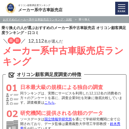
オリコン顧客満足度ランキング
メーカー系中古車販売店
おすすめのメーカー系中古車販売店ランキング・比較
乗り換え
乗り換えの人が選ぶおすすめのメーカー系中古車販売店 オリコン顧客満足
度ランキング・口コミ
／
／
12,112
最
新
名が選んだ
メーカー系中古車販売店ラン
キング
オリコン顧客満足度調査の特徴
日本最大級の規模による独自の調査
同ランキングは、実際にサービスを利用した12,112名の消費者の
方々のアンケートを基に、調査企業9社を対象に徹底比較していま
す。調査概要は
こちら
。
研究機関に提供される信頼のデータ
ソースデータは
国立情報学研究所
を通じて学術研究機関に全て公
開されており、データ監修は慶應義塾大学理工学部教授・
鈴木秀
男
氏が行っています。