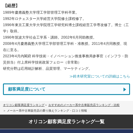
【経歴】
1989年慶應義塾大学理工学部管理工学科卒業。
1992年ロチェスター大学経営大学院修士課程修了。
1996年東京工業大学大学院理工学研究科博士課程経営工学専攻修了。博士（工
学）取得。
1996年筑波大学社会工学系・講師。2002年6月同助教授。
2008年4月慶應義塾大学理工学部管理工学科・准教授。2011年4月同教授、現
在に至る。
2023年4月内閣府 科学技術・イノベーション推進事務局参事官（インフラ・防
災担当）付上席科学技術政策フェロー（非常勤）
研究分野は応用統計解析、品質管理、マーケティング。
≫鈴木研究室についての詳細はこちら
顧客満足度について
オリコン顧客満足度ランキング
おすすめのメーカー系中古車販売店ランキング・比較
メーカー系中古車販売店の乗り換えランキング・口コミ情報
オリコン顧客満足度
ランキング一覧