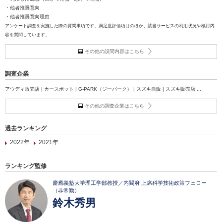
・他者推奨意向
・他者推奨意向理由
アンケート調査を実施した際の質問事項です。満足度評価項目のほか、該当サービスの利用状況や検討内
容を質問しています。
その他の設問内容はこちら
調査企業
アウディ販売店 | カースポット | G-PARK（ジーパーク） | スズキ自販 | スズキ販売店 ...
その他の調査企業はこちら
過去ランキング
2022年
2021年
ランキング監修
慶應義塾大学理工学部教授／内閣府 上席科学技術政策フェロー
（非常勤）
鈴木秀男