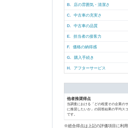
B.
店の雰囲気・清潔さ
C.
中古車の充実さ
D.
中古車の品質
E.
担当者の接客力
F.
価格の納得感
G.
購入手続き
H.
アフターサービス
他者推奨得点
当調査における「どの程度その企業の
に推奨したいか」の回答結果の平均ス
です。
※総合得点は上記の評価項目に利用