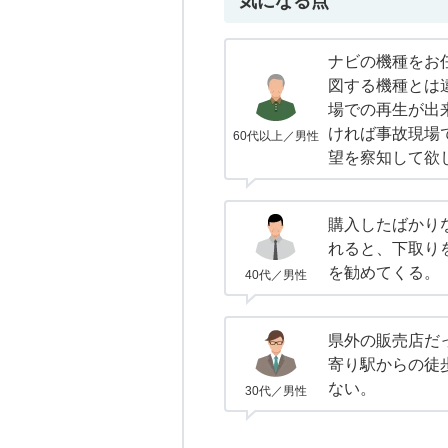
気になる点
ナビの機種をお
図する機種とは
場での再生が出
ければ事故現場
60代以上／男性
望を察知して欲
購入したばかり
れると、下取り
を勧めてくる。
40代／男性
県外の販売店だ
寄り駅からの徒
ない。
30代／男性