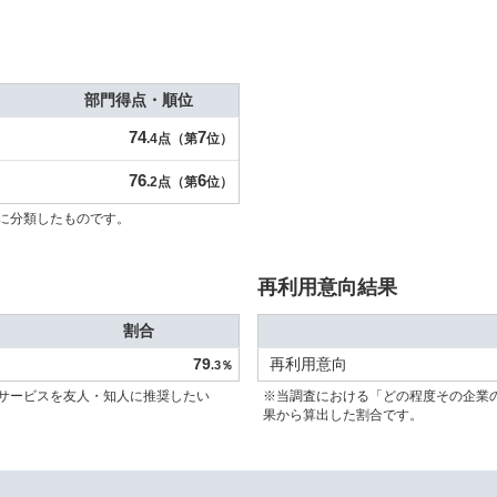
部門得点・順位
74
7
.4点（第
位）
76
6
.2点（第
位）
に分類したものです。
再利用意向結果
割合
79
再利用意向
.3％
サービスを友人・知人に推奨したい
※当調査における「どの程度その企業
果から算出した割合です。