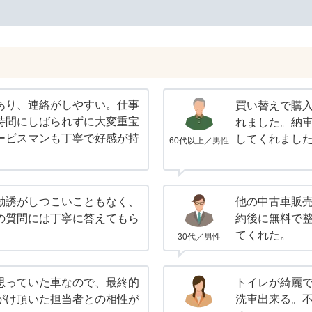
あり、連絡がしやすい。仕事
買い替えで購
時間にしばられずに大変重宝
れました。納
ービスマンも丁寧で好感が持
してくれまし
60代以上／男性
勧誘がしつこいこともなく、
他の中古車販
の質問には丁寧に答えてもら
約後に無料で
てくれた。
30代／男性
思っていた車なので、最終的
トイレが綺麗
がけ頂いた担当者との相性が
洗車出来る。