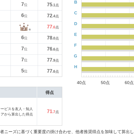
B
7
75
位
.1
点
C
6
72
位
.4
点
D
77
.6
点
E
6
78
位
.0
点
F
7
76
位
.6
点
G
7
77
位
.9
点
H
5
77
位
.6
点
40点
50点
60点
得点
サービスを友人・知人
71
.7
点
コアから算出した得点
者ニーズに基づく重要度の掛け合わせ、他者推奨得点を加味して算出し