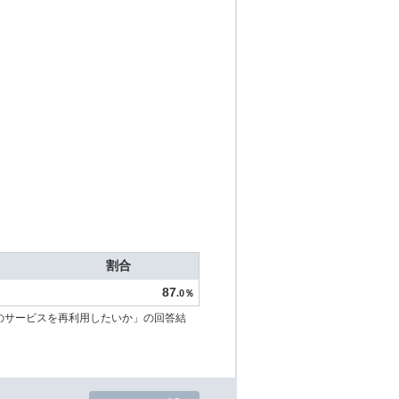
割合
87
.0％
のサービスを再利用したいか」の回答結