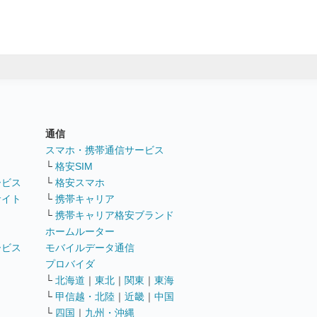
通信
ト
スマホ・携帯通信サービス
└
格安SIM
ービス
└
格安スマホ
サイト
└
携帯キャリア
└
携帯キャリア格安ブランド
ホームルーター
ービス
モバイルデータ通信
ト
プロバイダ
└
北海道
｜
東北
｜
関東
｜
東海
└
甲信越・北陸
｜
近畿
｜
中国
└
四国
｜
九州・沖縄