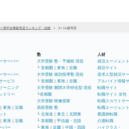
ー系中古車販売店ランキング・比較
スバル販売店
塾
人材
ーサーバー
大学受験 塾・予備校 現役
就活エージェン
└
首都圏
｜
東海
｜
近畿
就活サイト
ーサーバー
大学受験 個別指導塾 現役
逆求人型就活サ
サービス
└
首都圏
｜
東海
｜
近畿
アルバイト情報
リーニング
大学受験 難関大学特化型 現役
転職サイト
ンドリー
└
首都圏
転職サイト 女性
大学受験 映像授業
転職スカウトサ
｜
東海
｜
近畿
高校受験 塾
転職エージェン
ット
└
北海道
｜
東北
｜
北関東
看護師転職
｜
東海
｜
近畿
└
首都圏
｜
甲信越・北陸
介護転職
ーパー
└
東海
｜
近畿
｜
中国・四国
ハイクラス・