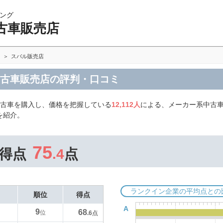
ング
古車販売店
スバル販売店
中古車販売店の評判・口コミ
中古車を購入し、価格を把握している
12,112人
による、メーカー系中古車
を紹介。
75
得点
.4
点
ランクイン企業の平均点との
順位
得点
A
9
68
位
.6
点