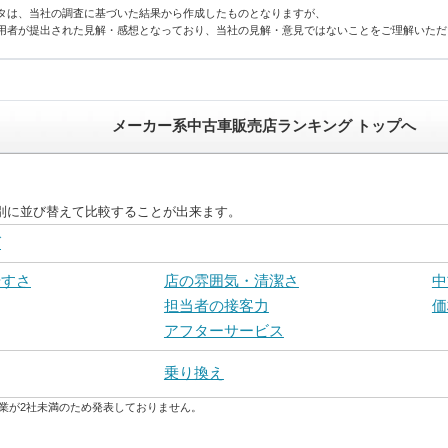
タは、当社の調査に基づいた結果から作成したものとなりますが、
用者が提出された見解・感想となっており、当社の見解・意見ではないことをご理解いただ
メーカー系中古車販売店ランキング トップへ
別に並び替えて比較することが出来ます。
グ
やすさ
店の雰囲気・清潔さ
中
担当者の接客力
価
アフターサービス
乗り換え
業が2社未満のため発表しておりません。