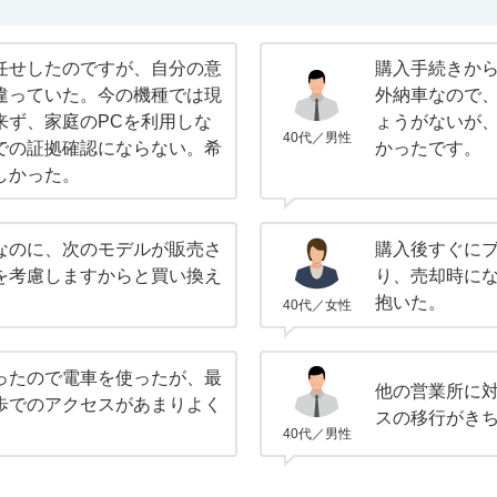
任せしたのですが、自分の意
購入手続きから
違っていた。今の機種では現
外納車なので
来ず、家庭のPCを利用しな
ょうがないが
40代／男性
での証拠確認にならない。希
かったです。
しかった。
なのに、次のモデルが販売さ
購入後すぐに
を考慮しますからと買い換え
り、売却時に
抱いた。
40代／女性
ったので電車を使ったが、最
他の営業所に
歩でのアクセスがあまりよく
スの移行がき
40代／男性