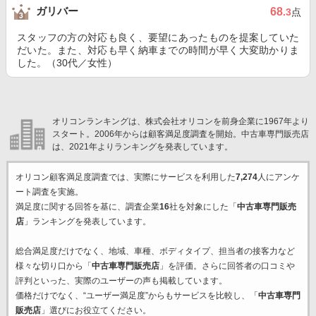
ガリバー
68
.3
点
スタッフの方の対応も良く、要望にあったものを提案していた
だいた。また、対応も早く納車までの時間が早く大変助かりま
した。（30代／女性）
オリコンランキングは、株式会社オリコンを前身企業に1967年より
スタート。2006年からは顧客満足度調査を開始。中古車専門販売店
は、2021年よりランキングを発表しています。
オリコン顧客満足度調査では、実際にサービスを利用した
7,274
人にアンケ
ート調査を実施。
満足度に関する回答を基に、調査企業
16
社を対象にした「
中古車専門販売
店
」ランキングを発表しています。
総合満足度だけでなく、地域、車種、ボディタイプ、担当者の接客力など
様々な切り口から「
中古車専門販売店
」を評価。さらに回答者の口コミや
評判といった、実際のユーザーの声も掲載しています。
価格だけでなく、“ユーザー満足度”からもサービスを比較し、「
中古車専門
販売店
」選びにお役立てください。