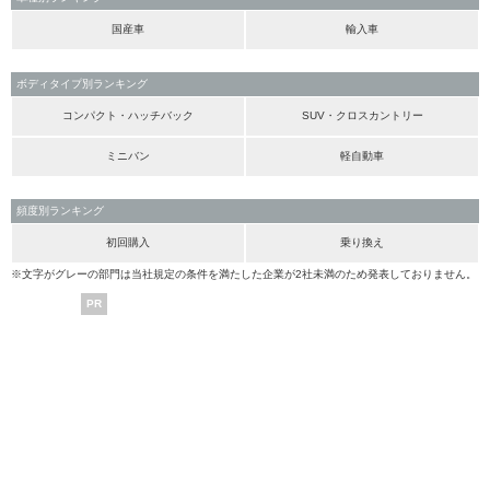
国産車
輸入車
ボディタイプ別ランキング
コンパクト・ハッチバック
SUV・クロスカントリー
ミニバン
軽自動車
頻度別ランキング
初回購入
乗り換え
※文字がグレーの部門は当社規定の条件を満たした企業が2社未満のため発表しておりません。
PR