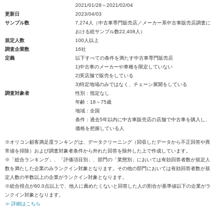
2021/01/28～2021/02/04
更新日
2023/04/03
サンプル数
7,274人（中古車専門販売店／メーカー系中古車販売店調査に
おける総サンプル数22,408人）
規定人数
100人以上
調査企業数
16社
定義
以下すべての条件を満たす中古車専門販売店
1)中古車のメーカーや車種を限定していない
2)実店舗で販売をしている
3)特定地域のみではなく、チェーン展開をしている
調査対象者
性別：指定なし
年齢：18～75歳
地域：全国
条件：過去5年以内に中古車販売店の店舗で中古車を購入し、
価格を把握している人
※オリコン顧客満足度ランキングは、データクリーニング（回収したデータから不正回答や異
常値を排除）および調査対象者条件から外れた回答を除外した上で作成しています。
※「総合ランキング」、「評価項目別」、部門の「業態別」においては有効回答者数が規定人
数を満たした企業のみランクイン対象となります。その他の部門においては有効回答者数が規
定人数の半数以上の企業がランクイン対象となります。
※総合得点が60.0点以上で、他人に薦めたくないと回答した人の割合が基準値以下の企業がラ
ンクイン対象となります。
≫ 詳細はこちら