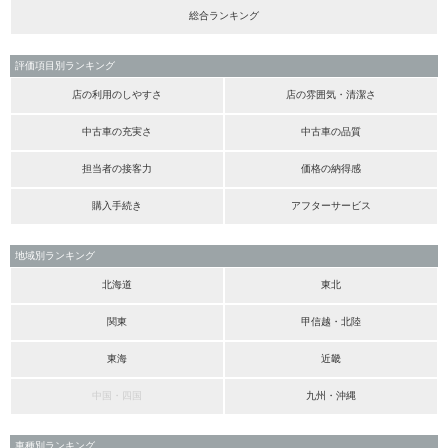
総合ランキング
評価項目別ランキング
店の利用のしやすさ
店の雰囲気・清潔さ
中古車の充実さ
中古車の品質
担当者の接客力
価格の納得感
購入手続き
アフターサービス
地域別ランキング
北海道
東北
関東
甲信越・北陸
東海
近畿
中国・四国
九州・沖縄
車種別ランキング