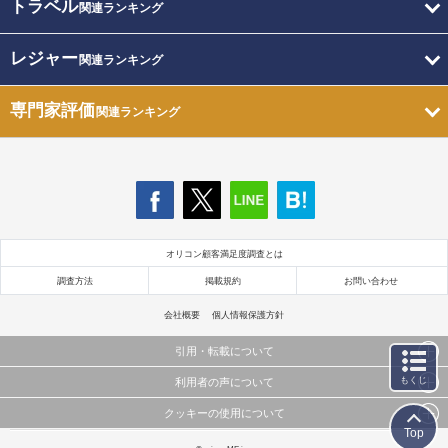
トラベル
関連ランキング
レジャー
関連ランキング
専門家評価
関連ランキング
オリコン顧客満足度調査とは
調査方法
掲載規約
お問い合わせ
会社概要
個人情報保護方針
引用・転載について
もくじ
利用者の声について
当サイトで公開されている情報（文字、写真、イラスト、画像データ等）及びこれらの配置・
編集および構造などについての著作権は株式会社oricon MEに帰属しております。
クッキーの使用について
当サイトに掲載している内容はすべてサービスの利用者が提出された見解・感想です。
これらの情報を権利者の許可なく無断転載・複製などの二次利用を行うことは固く禁じており
Top
弊社が内容について正確性を含め一切保証するものではありません。
ます。
このサイトでは Cookie を使用して、ユーザーに合わせたコンテンツや広告の表示、ソーシャル