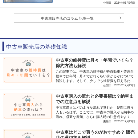
す。さらに、安くコスパの良い中古車を選ぶ際のポ
公開日：2024年03月07日
イントや購入前の注意点を解説。
中古車販売店のコラム 記事一覧
中古車販売店の基礎知識
中古車の維持費は月々・年間でいくら？
節約方法も解説
この記事では、中古車の維持費が軽自動車と普通自
動車では年間・月々でどれくらい掛かるかについて
解説します。そして、少しでも維持費を抑えるため
の節約のコツも紹介します。
公開日：2023年12月27日
中古車購入の流れと必要書類は？納車ま
での注意点を解説
中古車購入はどのような流れで進むか、疑問に思う
人もいるはず。ここでは、中古車の購入から納車の
流れ、必要な書類、さらに購入時の注意点やよくあ
る質問まで解説します。
更新日：2023年12月22日
中古車はどこで買うのがおすすめ？ 販売
店の選び方を解説