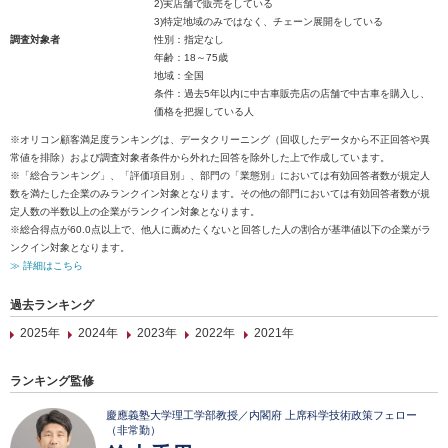
2)実店舗で販売をしている
3)特定地域のみではなく、チェーン展開をしている
調査対象者
性別：指定なし
年齢：18～75歳
地域：全国
条件：過去5年以内に中古車販売店の店舗で中古車を購入し、
価格を把握している人
※オリコン顧客満足度ランキングは、データクリーニング（回収したデータから不正回答や異
常値を排除）および調査対象者条件から外れた回答を除外した上で作成しています。
※「総合ランキング」、「評価項目別」、部門の「業態別」においては有効回答者数が規定人
数を満たした企業のみランクイン対象となります。その他の部門においては有効回答者数が規
定人数の半数以上の企業がランクイン対象となります。
※総合得点が60.0点以上で、他人に薦めたくないと回答した人の割合が基準値以下の企業がラ
ンクイン対象となります。
≫ 詳細はこちら
過去ランキング
2025年
2024年
2023年
2022年
2021年
ランキング監修
慶應義塾大学理工学部教授／内閣府 上席科学技術政策フェロー
（非常勤）