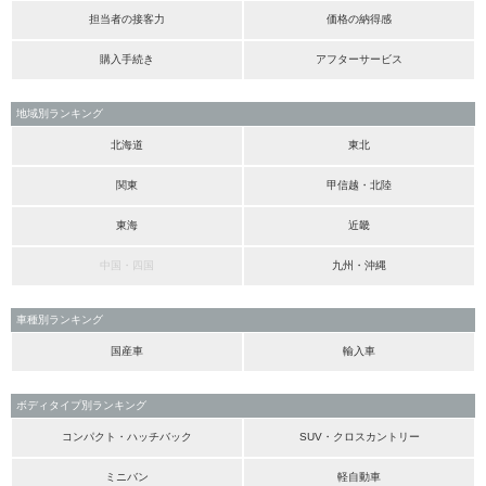
担当者の接客力
価格の納得感
購入手続き
アフターサービス
地域別ランキング
北海道
東北
関東
甲信越・北陸
東海
近畿
中国・四国
九州・沖縄
車種別ランキング
国産車
輸入車
ボディタイプ別ランキング
コンパクト・ハッチバック
SUV・クロスカントリー
ミニバン
軽自動車