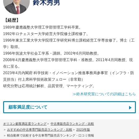
鈴木秀男
【経歴】
1989年慶應義塾大学理工学部管理工学科卒業。
1992年ロチェスター大学経営大学院修士課程修了。
1996年東京工業大学大学院理工学研究科博士課程経営工学専攻修了。博士（工
学）取得。
1996年筑波大学社会工学系・講師。2002年6月同助教授。
2008年4月慶應義塾大学理工学部管理工学科・准教授。2011年4月同教授、現
在に至る。
2023年4月内閣府 科学技術・イノベーション推進事務局参事官（インフラ・防
災担当）付上席科学技術政策フェロー（非常勤）
研究分野は応用統計解析、品質管理、マーケティング。
≫鈴木研究室についての詳細はこちら
顧客満足度について
オリコン顧客満足度ランキング
中古車販売店ランキング・比較
おすすめの中古車専門販売店ランキング・比較
2023年版
軽自動車で比較する中古車専門販売店ランキング・口コミ情報