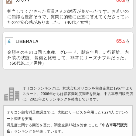
66
.8
点
担当してくださった店員さんの対応が良かったです。お若いの
に知識も豊富そうで、質問に的確に正直に答えてくださってい
たので安心感がありました。（40代／女性）
65
LIBERALA
.5
点
金額そのものは同じ車種、グレード、製造年月、走行距離、内
外装の状態、装備と比較して、非常にリーズナブルだった。
（60代以上／男性）
オリコンランキングは、株式会社オリコンを前身企業に1967年より
スタート。2006年からは顧客満足度調査を開始。中古車専門販売店
は、2021年よりランキングを発表しています。
オリコン顧客満足度調査では、実際にサービスを利用した
7,274
人にアンケ
ート調査を実施。
満足度に関する回答を基に、調査企業
16
社を対象にした「
中古車専門販売
店
」ランキングを発表しています。