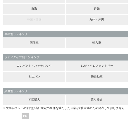
東海
近畿
中国・四国
九州・沖縄
車種別ランキング
国産車
輸入車
ボディタイプ別ランキング
コンパクト・ハッチバック
SUV・クロスカントリー
ミニバン
軽自動車
頻度別ランキング
初回購入
乗り換え
※文字がグレーの部門は当社規定の条件を満たした企業が2社未満のため発表しておりません。
PR