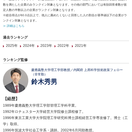
数を満たした企業のみランクイン対象となります。その他の部門においては有効回答者数が規
定人数の半数以上の企業がランクイン対象となります。
※総合得点が60.0点以上で、他人に薦めたくないと回答した人の割合が基準値以下の企業がラ
ンクイン対象となります。
≫ 詳細はこちら
過去ランキング
2025年
2024年
2023年
2022年
2021年
ランキング監修
慶應義塾大学理工学部教授／内閣府 上席科学技術政策フェロー
（非常勤）
鈴木秀男
【経歴】
1989年慶應義塾大学理工学部管理工学科卒業。
1992年ロチェスター大学経営大学院修士課程修了。
1996年東京工業大学大学院理工学研究科博士課程経営工学専攻修了。博士（工
学）取得。
1996年筑波大学社会工学系・講師。2002年6月同助教授。