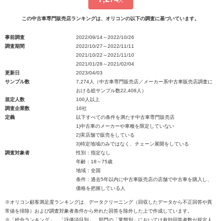
人
この中古車専門販売店ランキングは、オリコンの以下の調査に基づいています。
事前調査
2022/09/14～2022/10/26
調査期間
2022/10/27～2022/11/11
2021/10/22～2021/11/10
2021/01/28～2021/02/04
更新日
2023/04/03
サンプル数
7,274人（中古車専門販売店／メーカー系中古車販売店調査に
おける総サンプル数22,408人）
規定人数
100人以上
調査企業数
16社
定義
以下すべての条件を満たす中古車専門販売店
1)中古車のメーカーや車種を限定していない
2)実店舗で販売をしている
3)特定地域のみではなく、チェーン展開をしている
調査対象者
性別：指定なし
年齢：18～75歳
地域：全国
条件：過去5年以内に中古車販売店の店舗で中古車を購入し、
価格を把握している人
※オリコン顧客満足度ランキングは、データクリーニング（回収したデータから不正回答や異
常値を排除）および調査対象者条件から外れた回答を除外した上で作成しています。
※「総合ランキング」、「評価項目別」、部門の「業態別」においては有効回答者数が規定人