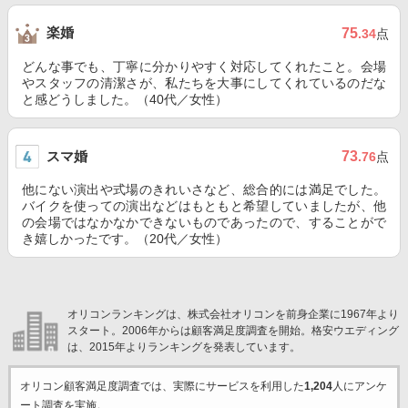
楽婚
75
.34
点
どんな事でも、丁寧に分かりやすく対応してくれたこと。会場
やスタッフの清潔さが、私たちを大事にしてくれているのだな
と感どうしました。（40代／女性）
スマ婚
73
.76
点
他にない演出や式場のきれいさなど、総合的には満足でした。
バイクを使っての演出などはもともと希望していましたが、他
の会場ではなかなかできないものであったので、することがで
き嬉しかったです。（20代／女性）
オリコンランキングは、株式会社オリコンを前身企業に1967年より
スタート。2006年からは顧客満足度調査を開始。格安ウエディング
は、2015年よりランキングを発表しています。
オリコン顧客満足度調査では、実際にサービスを利用した
1,204
人にアンケ
ート調査を実施。