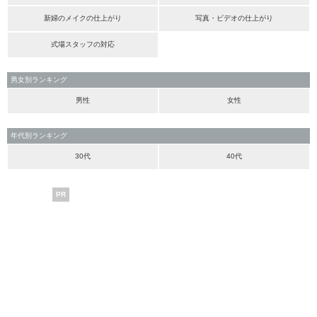
新婦のメイクの仕上がり
写真・ビデオの仕上がり
式場スタッフの対応
男女別ランキング
男性
女性
年代別ランキング
30代
40代
PR