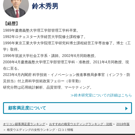
鈴木秀男
【経歴】
1989年慶應義塾大学理工学部管理工学科卒業。
1992年ロチェスター大学経営大学院修士課程修了。
1996年東京工業大学大学院理工学研究科博士課程経営工学専攻修了。博士（工
学）取得。
1996年筑波大学社会工学系・講師。2002年6月同助教授。
2008年4月慶應義塾大学理工学部管理工学科・准教授。2011年4月同教授、現
在に至る。
2023年4月内閣府 科学技術・イノベーション推進事務局参事官（インフラ・防
災担当）付上席科学技術政策フェロー（非常勤）
研究分野は応用統計解析、品質管理、マーケティング。
≫鈴木研究室についての詳細はこちら
顧客満足度について
オリコン顧客満足度ランキング
おすすめの格安ウエディングランキング・比較
2019年版
格安ウエディングの女性ランキング・口コミ情報