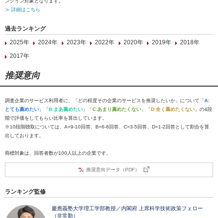
ンクイン対象となります。
≫ 詳細はこちら
過去ランキング
2025年
2024年
2023年
2022年
2020年
2019年
2018年
2017年
推奨意向
調査企業のサービス利用者に、「どの程度その企業のサービスを推奨したいか」について「
A:
とても薦めたい
」「
B:まあ薦めたい
」「
C:あまり薦めたくない
」「
D:全く薦めたくない
」の4段
階で評価をしてもらい比率を算出しています。
※10段階聴取については、A=9-10回答、B=6-8回答、C=3-5回答、D=1-2回答として割合を算
出しております。
商標対象は、回答者数が100人以上の企業です。
推奨意向データ（PDF）
ランキング監修
慶應義塾大学理工学部教授／内閣府 上席科学技術政策フェロー
（非常勤）