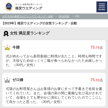
オリコン顧客満足度ランキング
格安ウエディング
おすすめの格安ウエディングランキング・比較
2019年版
女性
【2019年】格安ウエディングの女性ランキング・比較
女性 満足度ランキング
今婚
75
.76
点
式が終わってから新郎新婦に料理が出たこと。時間も時間です
が、主役なためゆっくりご飯が食べられなかったため嬉しかっ
た。（30代／女性）
ゼロ婚
75
.53
点
式場のお料理屋さんはお客様のお箸にすべて手書きで名前を書
いてくれていた。また、会場の床の間に素敵な生け花がされて
いて、会場をとても華やかに演出してくれていたのでここにし
て良かったと思った。（30代／女性）