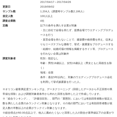
2017/04/17～2017/04/26
更新日
2019/09/02
サンプル数
1,204人（調査時サンプル数2,186人）
規定人数
100人以上
調査企業数
4社
定義
以下の条件を満たす企業が対象
・主に自社で会場を持たず、提携会場でウエディングプロデュ
ースを行う
・直営会場を持たないことで、建築費や維持費を抑え、従来よ
りもリーズナブルな価格で、挙式・披露宴をプロデュースする
・結婚や、結婚式場の情報を掲載するサイト等、プロデュース
を行わない企業は対象外
調査対象者
性別：指定なし
年齢：男性18歳以上、女性16歳以上（男女ともに高校生を除
く）
地域：全国
条件：過去5年以内に、対象のウエディングプロデュース会社
を利用して挙式披露宴を行った人。
※オリコン顧客満足度ランキングは、データクリーニング（回収したデータから不正回答や異
常値を排除）および調査対象者条件から外れた回答を除外した上で作成しています。
※「総合ランキング」、「評価項目別」、部門の「業態別」においては有効回答者数が規定人
数を満たした企業のみランクイン対象となります。その他の部門においては有効回答者数が規
定人数の半数以上の企業がランクイン対象となります。
※総合得点が60.00点以上で、他人に薦めたくないと回答した人の割合が基準値以下の企業がラ