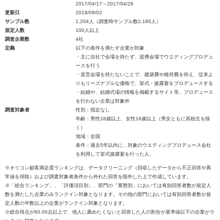
2017/04/17～2017/04/26
更新日
2019/09/02
サンプル数
1,204人（調査時サンプル数2,186人）
規定人数
100人以上
調査企業数
4社
定義
以下の条件を満たす企業が対象
・主に自社で会場を持たず、提携会場でウエディングプロデュ
ースを行う
・直営会場を持たないことで、建築費や維持費を抑え、従来よ
りもリーズナブルな価格で、挙式・披露宴をプロデュースする
・結婚や、結婚式場の情報を掲載するサイト等、プロデュース
を行わない企業は対象外
調査対象者
性別：指定なし
年齢：男性18歳以上、女性16歳以上（男女ともに高校生を除
く）
地域：全国
条件：過去5年以内に、対象のウエディングプロデュース会社
を利用して挙式披露宴を行った人。
※オリコン顧客満足度ランキングは、データクリーニング（回収したデータから不正回答や異
常値を排除）および調査対象者条件から外れた回答を除外した上で作成しています。
※「総合ランキング」、「評価項目別」、部門の「業態別」においては有効回答者数が規定人
数を満たした企業のみランクイン対象となります。その他の部門においては有効回答者数が規
定人数の半数以上の企業がランクイン対象となります。
※総合得点が60.00点以上で、他人に薦めたくないと回答した人の割合が基準値以下の企業がラ