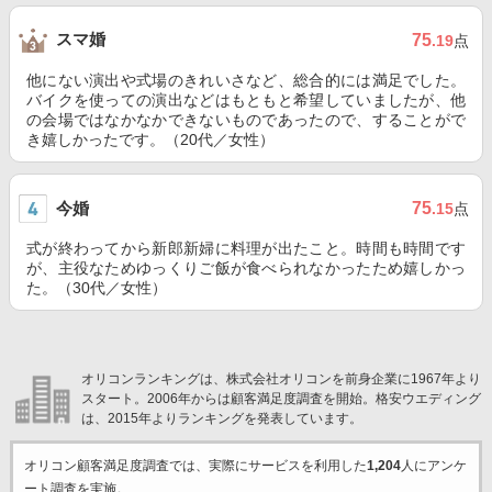
スマ婚
75
.19
点
他にない演出や式場のきれいさなど、総合的には満足でした。
バイクを使っての演出などはもともと希望していましたが、他
の会場ではなかなかできないものであったので、することがで
き嬉しかったです。（20代／女性）
今婚
75
.15
点
式が終わってから新郎新婦に料理が出たこと。時間も時間です
が、主役なためゆっくりご飯が食べられなかったため嬉しかっ
た。（30代／女性）
オリコンランキングは、株式会社オリコンを前身企業に1967年より
スタート。2006年からは顧客満足度調査を開始。格安ウエディング
は、2015年よりランキングを発表しています。
オリコン顧客満足度調査では、実際にサービスを利用した
1,204
人にアンケ
ート調査を実施。