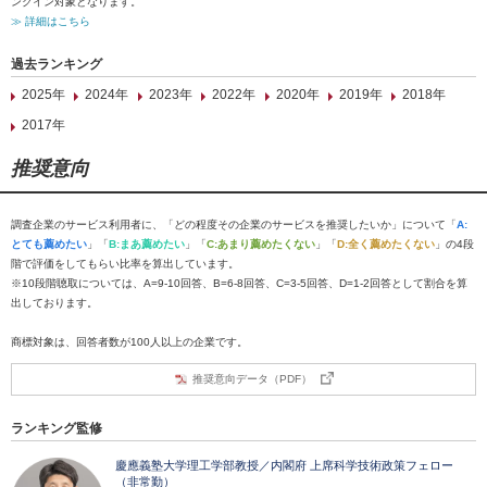
ンクイン対象となります。
≫ 詳細はこちら
過去ランキング
2025年
2024年
2023年
2022年
2020年
2019年
2018年
2017年
推奨意向
調査企業のサービス利用者に、「どの程度その企業のサービスを推奨したいか」について「
A:
とても薦めたい
」「
B:まあ薦めたい
」「
C:あまり薦めたくない
」「
D:全く薦めたくない
」の4段
階で評価をしてもらい比率を算出しています。
※10段階聴取については、A=9-10回答、B=6-8回答、C=3-5回答、D=1-2回答として割合を算
出しております。
商標対象は、回答者数が100人以上の企業です。
推奨意向データ（PDF）
ランキング監修
慶應義塾大学理工学部教授／内閣府 上席科学技術政策フェロー
（非常勤）