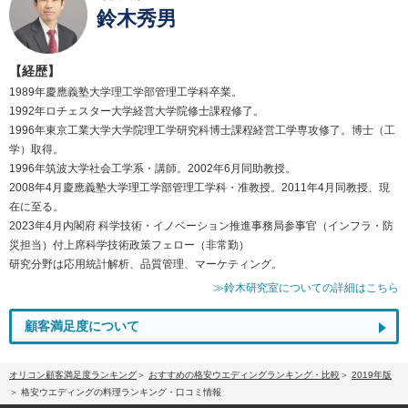
鈴木秀男
【経歴】
1989年慶應義塾大学理工学部管理工学科卒業。
1992年ロチェスター大学経営大学院修士課程修了。
1996年東京工業大学大学院理工学研究科博士課程経営工学専攻修了。博士（工
学）取得。
1996年筑波大学社会工学系・講師。2002年6月同助教授。
2008年4月慶應義塾大学理工学部管理工学科・准教授。2011年4月同教授、現
在に至る。
2023年4月内閣府 科学技術・イノベーション推進事務局参事官（インフラ・防
災担当）付上席科学技術政策フェロー（非常勤）
研究分野は応用統計解析、品質管理、マーケティング。
≫鈴木研究室についての詳細はこちら
顧客満足度について
オリコン顧客満足度ランキング
おすすめの格安ウエディングランキング・比較
2019年版
格安ウエディングの料理ランキング・口コミ情報