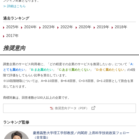
ンクイン対象となります。
≫ 詳細はこちら
過去ランキング
2025年
2024年
2023年
2022年
2020年
2019年
2018年
2017年
推奨意向
調査企業のサービス利用者に、「どの程度その企業のサービスを推奨したいか」について「
A:
とても薦めたい
」「
B:まあ薦めたい
」「
C:あまり薦めたくない
」「
D:全く薦めたくない
」の4段
階で評価をしてもらい比率を算出しています。
※10段階聴取については、A=9-10回答、B=6-8回答、C=3-5回答、D=1-2回答として割合を算
出しております。
商標対象は、回答者数が100人以上の企業です。
推奨意向データ（PDF）
ランキング監修
慶應義塾大学理工学部教授／内閣府 上席科学技術政策フェロー
（非常勤）