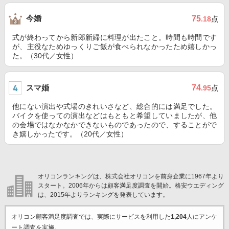
今婚
75
.18
点
式が終わってから新郎新婦に料理が出たこと。時間も時間です
が、主役なためゆっくりご飯が食べられなかったため嬉しかっ
た。（30代／女性）
スマ婚
74
.95
点
他にない演出や式場のきれいさなど、総合的には満足でした。
バイクを使っての演出などはもともと希望していましたが、他
の会場ではなかなかできないものであったので、することがで
き嬉しかったです。（20代／女性）
オリコンランキングは、株式会社オリコンを前身企業に1967年より
スタート。2006年からは顧客満足度調査を開始。格安ウエディング
は、2015年よりランキングを発表しています。
オリコン顧客満足度調査では、実際にサービスを利用した
1,204
人にアンケ
ート調査を実施。