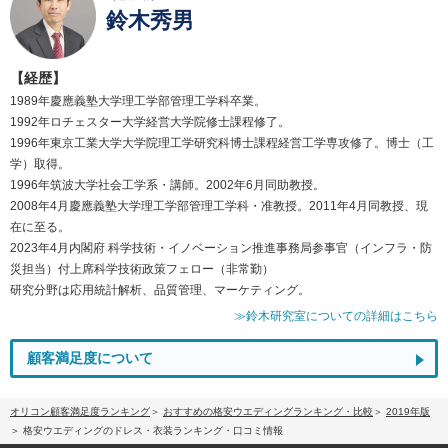
鈴木秀男
【経歴】
1989年慶應義塾大学理工学部管理工学科卒業。
1992年ロチェスター大学経営大学院修士課程修了。
1996年東京工業大学大学院理工学研究科博士課程経営工学専攻修了。博士（工
学）取得。
1996年筑波大学社会工学系・講師。2002年6月同助教授。
2008年4月慶應義塾大学理工学部管理工学科・准教授。2011年4月同教授、現
在に至る。
2023年4月内閣府 科学技術・イノベーション推進事務局参事官（インフラ・防
災担当）付上席科学技術政策フェロー（非常勤）
研究分野は応用統計解析、品質管理、マーケティング。
≫鈴木研究室についての詳細はこちら
顧客満足度について
オリコン顧客満足度ランキング
おすすめの格安ウエディングランキング・比較
2019年版
格安ウエディングのドレス・衣装ランキング・口コミ情報