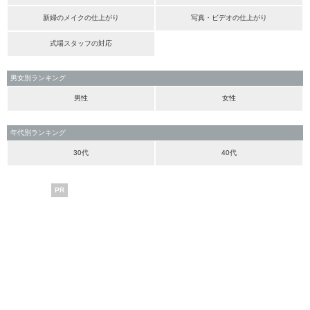
新婦のメイクの仕上がり
写真・ビデオの仕上がり
式場スタッフの対応
男女別ランキング
男性
女性
年代別ランキング
30代
40代
PR