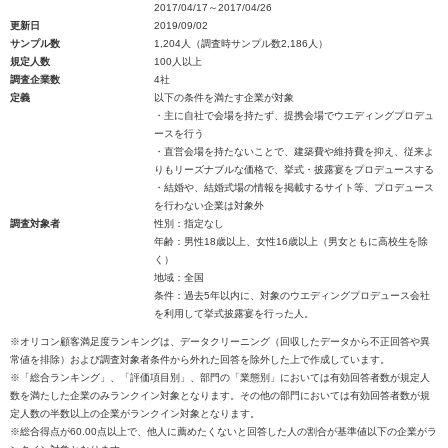
2017/04/17～2017/04/26
更新日
2019/09/02
サンプル数
1,204人（調査時サンプル数2,186人）
規定人数
100人以上
調査企業数
4社
定義
以下の条件を満たす企業が対象
・主に自社で会場を持たず、提携会場でウエディングプロデュ
ースを行う
・直営会場を持たないことで、建築費や維持費を抑え、従来よ
りもリーズナブルな価格で、挙式・披露宴をプロデュースする
・結婚や、結婚式場の情報を掲載するサイト等、プロデュース
を行わない企業は対象外
調査対象者
性別：指定なし
年齢：男性18歳以上、女性16歳以上（男女ともに高校生を除
く）
地域：全国
条件：過去5年以内に、対象のウエディングプロデュース会社
を利用して挙式披露宴を行った人。
※オリコン顧客満足度ランキングは、データクリーニング（回収したデータから不正回答や異
常値を排除）および調査対象者条件から外れた回答を除外した上で作成しています。
※「総合ランキング」、「評価項目別」、部門の「業態別」においては有効回答者数が規定人
数を満たした企業のみランクイン対象となります。その他の部門においては有効回答者数が規
定人数の半数以上の企業がランクイン対象となります。
※総合得点が60.00点以上で、他人に薦めたくないと回答した人の割合が基準値以下の企業がラ