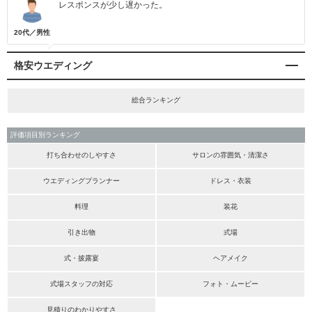
レスポンスが少し遅かった。
20代／男性
格安ウエディング
総合ランキング
評価項目別ランキング
打ち合わせのしやすさ
サロンの雰囲気・清潔さ
ウエディングプランナー
ドレス・衣装
料理
装花
引き出物
式場
式・披露宴
ヘアメイク
式場スタッフの対応
フォト・ムービー
見積りのわかりやすさ