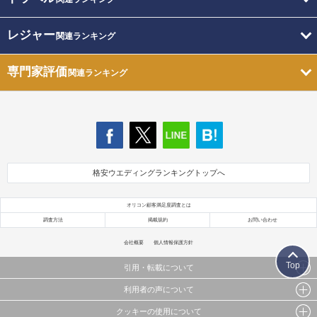
レジャー
関連ランキング
専門家評価
関連ランキング
格安ウエディングランキングトップへ
オリコン顧客満足度調査とは
調査方法
掲載規約
お問い合わせ
会社概要
個人情報保護方針
Top
引用・転載について
利用者の声について
当サイトで公開されている情報（文字、写真、イラスト、画像データ等）及びこれらの配置・
編集および構造などについての著作権は株式会社oricon MEに帰属しております。
クッキーの使用について
当サイトに掲載している内容はすべてサービスの利用者が提出された見解・感想です。