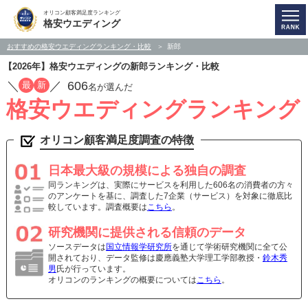
オリコン顧客満足度ランキング
格安ウエディング
おすすめの格安ウエディングランキング・比較
新郎
【2026年】格安ウエディングの新郎ランキング・比較
／
／
606
最
新
名が選んだ
格安ウエディングランキング
オリコン顧客満足度調査の特徴
日本最大級の規模による独自の調査
同ランキングは、実際にサービスを利用した606名の消費者の方々
のアンケートを基に、調査した7企業（サービス）を対象に徹底比
較しています。調査概要は
こちら
。
研究機関に提供される信頼のデータ
ソースデータは
国立情報学研究所
を通じて学術研究機関に全て公
開されており、データ監修は慶應義塾大学理工学部教授・
鈴木秀
男
氏が行っています。
オリコンのランキングの概要については
こちら
。