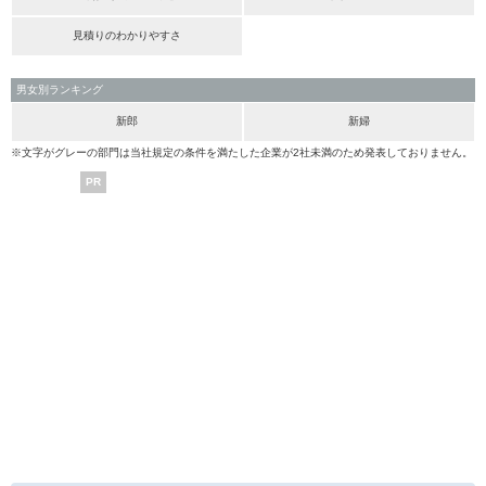
見積りのわかりやすさ
男女別ランキング
新郎
新婦
※文字がグレーの部門は当社規定の条件を満たした企業が2社未満のため発表しておりません。
PR