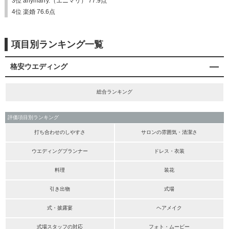
3位 anymarry.（エニマリ） 77.9点
4位 楽婚 76.6点
項目別ランキング一覧
格安ウエディング
総合ランキング
評価項目別ランキング
打ち合わせのしやすさ
サロンの雰囲気・清潔さ
ウエディングプランナー
ドレス・衣装
料理
装花
引き出物
式場
式・披露宴
ヘアメイク
式場スタッフの対応
フォト・ムービー