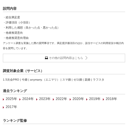
設問内容
・総合満足度
・評価項目（小項目）
・利用した感想（良かった点・悪かった点）
・他者推奨意向
・他者推奨意向理由
アンケート調査を実施した際の質問事項です。満足度評価項目のほか、該当サービスの利用状況や検討内
容を質問しています。
その他の設問内容はこちら
調査対象企業（サービス）
1.5次会PRO | 今婚 | anymarry.（エニマリ） | スマ婚 | ゼロ婚 | 楽婚 | ラフスタ
過去ランキング
2025年
2024年
2023年
2022年
2020年
2019年
2018年
2017年
ランキング監修