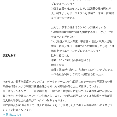
プロデュースを行う
2)直営会場を持たないことで、建築費や維持費を抑
え、従来よりもリーズナブルな価格で、挙式・披露宴
をプロデュースする
ただし、以下の場合はランキング対象外とする
1)結婚や結婚式場の情報を掲載するサイトなど、プロ
デュースを行わない
2) 北海道／東北／関東／甲信越・北陸／東海／近畿／
中国・四国／九州・沖縄の8つの地域区分のうち、1地
域限定でウエディングプロデュースを行う
調査対象者
性別：指定なし
年齢：18～69歳（高校生は除く）
地域：全国
条件：過去5年以内に、対象のウエディングプロデュ
ース会社を利用して挙式・披露宴を行った人
※オリコン顧客満足度ランキングは、データクリーニング（回収したデータから不正回答や異
常値を排除）および調査対象者条件から外れた回答を除外した上で作成しています。
※「総合ランキング」、「評価項目別」、部門の「業態別」においては有効回答者数が規定人
数を満たした企業のみランクイン対象となります。その他の部門においては有効回答者数が規
定人数の半数以上の企業がランクイン対象となります。
※総合得点が60.0点以上で、他人に薦めたくないと回答した人の割合が基準値以下の企業がラ
ンクイン対象となります。
≫ 詳細はこちら