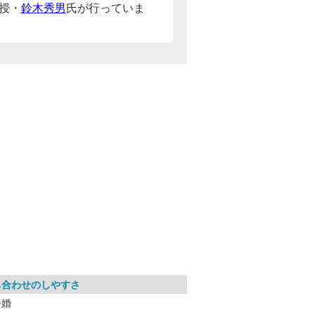
授・
鈴木秀男
氏が行っていま
ち合わせのしやすさ
今婚