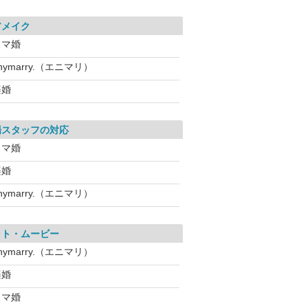
アメイク
スマ婚
nymarry.（エニマリ）
楽婚
場スタッフの対応
スマ婚
楽婚
nymarry.（エニマリ）
ォト・ムービー
nymarry.（エニマリ）
楽婚
スマ婚