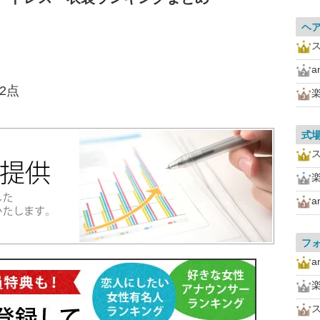
ヘ
a
.2点
式
a
フ
a