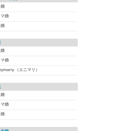
今婚
スマ婚
楽婚
理
楽婚
スマ婚
nymarry.（エニマリ）
花
楽婚
スマ婚
今婚