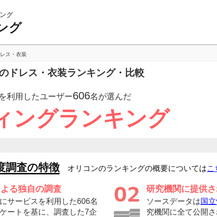
ング
ング
レス・衣装
グのドレス・衣装ランキング・比較
606
を利用したユーザー
名が選んだ
ィングランキング
度調査の特徴
オリコンのランキングの概要については
こ
による独自の調査
研究機関に提供さ
にサービスを利用した606名
ソースデータは
国立
ケートを基に、調査した7企
究機関に全て公開さ