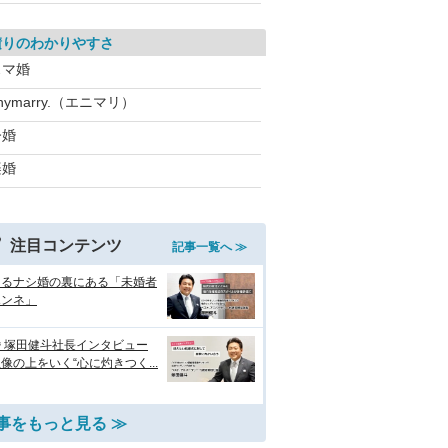
積りのわかりやすさ
スマ婚
nymarry.（エニマリ）
今婚
楽婚
注目コンテンツ
記事一覧へ ≫
えるナシ婚の裏にある「未婚者
ホンネ」
 塚田健斗社長インタビュー
像の上をいく“心に灼きつく...
事をもっと見る ≫