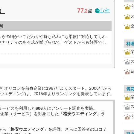
77
リ）
17件
.2
点
判
ちらの細かいこだわりや持ち込みにも柔軟に対応してくれ
ジナリティのある式が挙げられて、ゲストからも好評でし
料
a
オリコンを前身企業に1967年よりスタート。2006年から
装
ウエディングは、2015年よりランキングを発表しています。
サービスを利用した
606
人にアンケート調査を実施。
7
企業（サービス）を対象にした「
格安ウエディング
」ラ
から「
格安ウエディング
」を評価。さらに回答者の口コミ