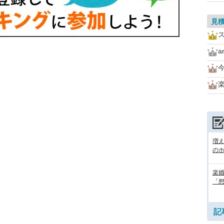
見
a
増
の
楽婚
「想
記