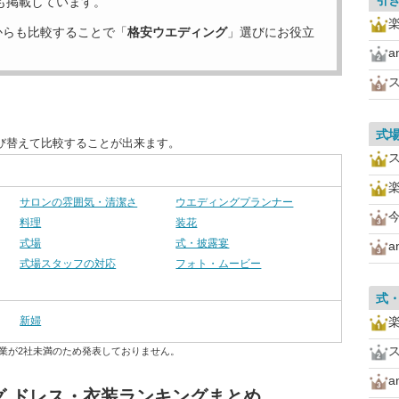
引
も掲載しています。
からも比較することで「
格安ウエディング
」選びにお役立
a
式
び替えて比較することが出来ます。
サロンの雰囲気・清潔さ
ウエディングプランナー
料理
装花
式場
式・披露宴
a
式場スタッフの対応
フォト・ムービー
式
新婦
業が2社未満のため発表しておりません。
a
グ ドレス・衣装ランキングまとめ