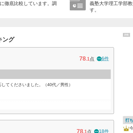
に徹底比較しています。調
義塾大学理工学部教
す。
PR
キング
78
6件
.1
点
してくださいました。（40代／男性）
打
78
18件
.1
点