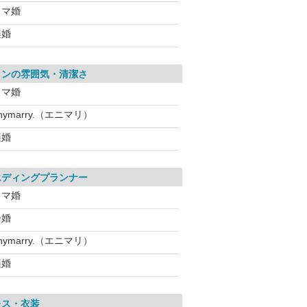
スマ婚
楽婚
ロンの雰囲気・清潔さ
スマ婚
nymarry.（エニマリ）
楽婚
エディングプランナー
スマ婚
今婚
nymarry.（エニマリ）
楽婚
レス・衣装