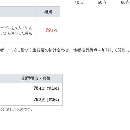
40点
50点
60点
得点
サービスを友人・知人
79
.5
点
コアから算出した得点
者ニーズに基づく重要度の掛け合わせ、他者推奨得点を加味して算出し
部門得点・順位
78
1
.4点（第
位）
78
3
.2点（第
位）
に分類したものです。