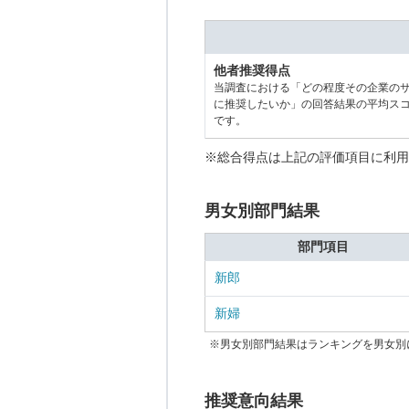
他者推奨得点
当調査における「どの程度その企業の
に推奨したいか」の回答結果の平均ス
です。
※総合得点は上記の評価項目に利用
男女別部門結果
部門項目
新郎
新婦
※男女別部門結果はランキングを男女別
推奨意向結果