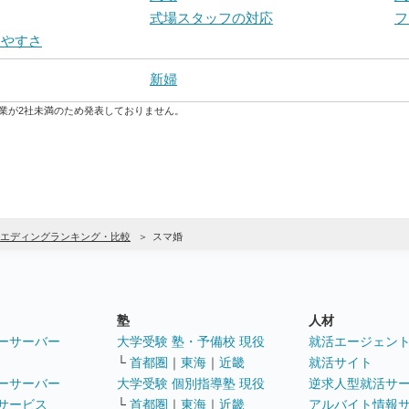
式場スタッフの対応
フ
りやすさ
新婦
業が2社未満のため発表しておりません。
エディングランキング・比較
スマ婚
塾
人材
ーサーバー
大学受験 塾・予備校 現役
就活エージェン
└
首都圏
｜
東海
｜
近畿
就活サイト
ーサーバー
大学受験 個別指導塾 現役
逆求人型就活サ
サービス
└
首都圏
｜
東海
｜
近畿
アルバイト情報