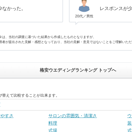
少なかった。
レスポンスが
20代／男性
タは、当社の調査に基づいた結果から作成したものとなりますが、
用者が提出された見解・感想となっており、当社の見解・意見ではないことをご理解いただ
格安ウエディングランキング トップへ
び替えて比較することが出来ます。
グ
しやすさ
サロンの雰囲気・清潔さ
ウ
料理
装
式場
式