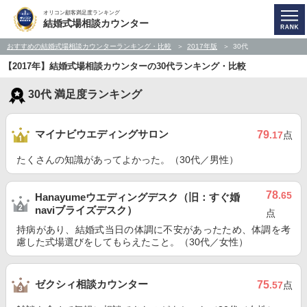
オリコン顧客満足度ランキング
結婚式場相談カウンター
おすすめの結婚式場相談カウンターランキング・比較
2017年版
30代
【2017年】結婚式場相談カウンターの30代ランキング・比較
30代 満足度ランキング
マイナビウエディングサロン
79
.17
点
たくさんの知識があってよかった。（30代／男性）
78
.65
Hanayumeウエディングデスク（旧：すぐ婚
naviブライズデスク）
点
持病があり、結婚式当日の体調に不安があったため、体調を考
慮した式場選びをしてもらえたこと。（30代／女性）
ゼクシィ相談カウンター
75
.57
点