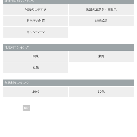
評価項目別ランキング
利用のしやすさ
店舗の清潔さ・雰囲気
担当者の対応
結婚式場
キャンペーン
地域別ランキング
関東
東海
近畿
年代別ランキング
20代
30代
PR