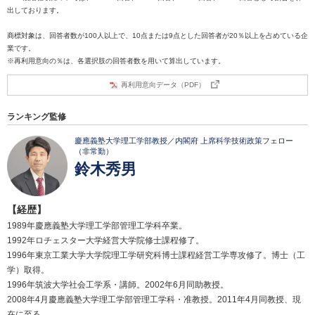
出しております。
商標対象は、回答者数が100人以上で、10点または9点とした回答者が20％以上を占めている企
業です。
※再利用意向の％は、各選択肢の回答者数を用いて算出しています。
再利用意向データ（PDF）
ランキング監修
慶應義塾大学理工学部教授／内閣府 上席科学技術政策フェロー
（非常勤）
鈴木秀男
【経歴】
1989年慶應義塾大学理工学部管理工学科卒業。
1992年ロチェスター大学経営大学院修士課程修了。
1996年東京工業大学大学院理工学研究科博士課程経営工学専攻修了。博士（工
学）取得。
1996年筑波大学社会工学系・講師。2002年6月同助教授。
2008年4月慶應義塾大学理工学部管理工学科・准教授。2011年4月同教授、現
在に至る。