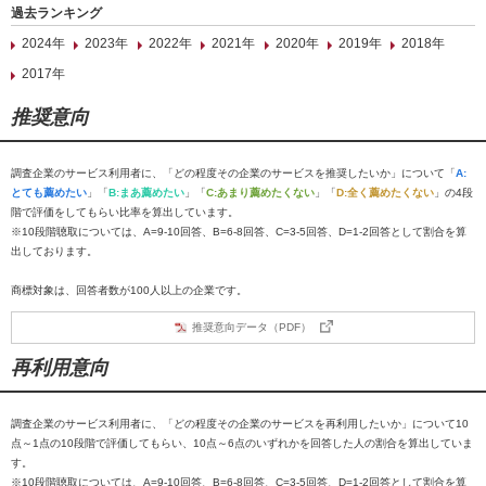
過去ランキング
2024年
2023年
2022年
2021年
2020年
2019年
2018年
2017年
推奨意向
調査企業のサービス利用者に、「どの程度その企業のサービスを推奨したいか」について「
A:
とても薦めたい
」「
B:まあ薦めたい
」「
C:あまり薦めたくない
」「
D:全く薦めたくない
」の4段
階で評価をしてもらい比率を算出しています。
※10段階聴取については、A=9-10回答、B=6-8回答、C=3-5回答、D=1-2回答として割合を算
出しております。
商標対象は、回答者数が100人以上の企業です。
推奨意向データ（PDF）
再利用意向
調査企業のサービス利用者に、「どの程度その企業のサービスを再利用したいか」について10
点～1点の10段階で評価してもらい、10点～6点のいずれかを回答した人の割合を算出していま
す。
※10段階聴取については、A=9-10回答、B=6-8回答、C=3-5回答、D=1-2回答として割合を算