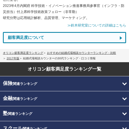
2023年4月内閣府 科学技術・イノベーション推進事務局参事官（インフラ・防
災担当）付上席科学技術政策フェロー（非常勤）
研究分野は応用統計解析、品質管理、マーケティング。
≫鈴木研究室についての詳細はこちら
顧客満足度について
オリコン顧客満足度ランキング
おすすめの結婚式場相談カウンターランキング・比較
2017年版
結婚式場相談カウンターの30代ランキング・口コミ情報
オリコン顧客満足度
ランキング一覧
保険
関連ランキング
金融
関連ランキング
塾
関連ランキング
スクール
関連ランキング