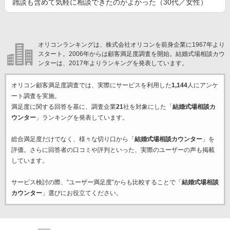
雑談も含めて気軽に相談できたのがよかった（30代／女性）
オリコンランキングは、株式会社オリコンを前身企業に1967年より
スタート。2006年からは顧客満足度調査を開始。結婚式場相談カウ
ンターは、2017年よりランキングを発表しています。
オリコン顧客満足度調査では、実際にサービスを利用した
1,144
人にアンケ
ート調査を実施。
満足度に関する回答を基に、調査企業
21
社を対象にした「
結婚式場相談カ
ウンター
」ランキングを発表しています。
総合満足度だけでなく、様々な切り口から「
結婚式場相談カウンター
」を
評価。さらに回答者の口コミや評判といった、実際のユーザーの声も掲載
しています。
サービス検討の際、“ユーザー満足度”からも比較することで「
結婚式場相談
カウンター
」選びにお役立てください。