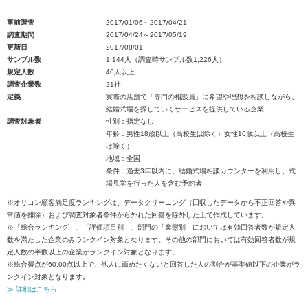
事前調査
2017/01/06～2017/04/21
調査期間
2017/04/24～2017/05/19
更新日
2017/08/01
サンプル数
1,144人（調査時サンプル数1,226人）
規定人数
40人以上
調査企業数
21社
定義
実際の店舗で「専門の相談員」に希望や理想を相談しながら、
結婚式場を探していくサービスを提供している企業
調査対象者
性別：指定なし
年齢：男性18歳以上（高校生は除く）女性16歳以上（高校生
は除く）
地域：全国
条件：過去3年以内に、結婚式場相談カウンターを利用し、式
場見学を行った人を含む予約者
※オリコン顧客満足度ランキングは、データクリーニング（回収したデータから不正回答や異
常値を排除）および調査対象者条件から外れた回答を除外した上で作成しています。
※「総合ランキング」、「評価項目別」、部門の「業態別」においては有効回答者数が規定人
数を満たした企業のみランクイン対象となります。その他の部門においては有効回答者数が規
定人数の半数以上の企業がランクイン対象となります。
※総合得点が60.00点以上で、他人に薦めたくないと回答した人の割合が基準値以下の企業がラ
ンクイン対象となります。
≫ 詳細はこちら